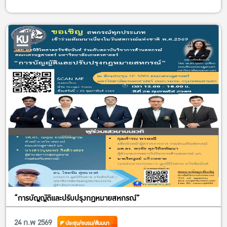
“การบัญญัติและปรับปรุงกฎหมายสหกรณ์”
24 ก.พ 2569
ประชุม/อบรม/สัมมนา