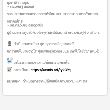
มูลค่าพืชเกษตร
• ดร.วิศิษฐ์ ลิ้มลือชา
รองประธานกรรมการหอการค้าไทย และนายกสมาคมการค้าอาหาร
อนาคตไทย
• รศ.ดร.วิษณุ อรรถวานิช
ผู้อำนวยการศูนย์วิจัยเศรษฐศาสตร์ประยุกต์ คณะเศรษฐศาสตร์ มก.
ดำเนินรายการโดย คุณกุลวรางค์ สุวรรณศรี
นักวิจัยนโยบายอาวุโส ศูนย์พันธุวิศวกรรมและเทคโนโลยีชีวภาพแห่ง
ชาติ
มีช่วงซักถามและแลกเปลี่ยนความคิดเห็น
ลงทะเบียน:
https://kasets.art/tykC9q
หมายเหตุ: กำหนดการอาจเปลี่ยนแปลงตามความเหมาะสม