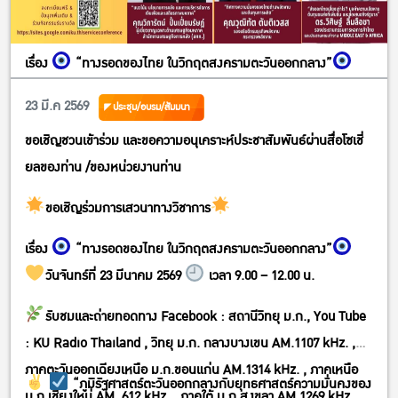
เรื่อง
“ทางรอดของไทย ในวิกฤตสงครามตะวันออกกลาง”
23 มี.ค 2569
ประชุม/อบรม/สัมมนา
ขอเชิญชวนเข้าร่วม และขอความอนุเคราะห์ประชาสัมพันธ์ผ่านสื่อโซเชี่
ยลของท่าน /ของหน่วยงานท่าน
ขอเชิญร่วมการเสวนาทางวิชาการ
เรื่อง
“ทางรอดของไทย ในวิกฤตสงครามตะวันออกกลาง”
วันจันทร์ที่ 23 มีนาคม 2569
เวลา 9.00 – 12.00 น.
รับชมและถ่ายทอดทาง Facebook : สถานีวิทยุ ม.ก., You Tube
: KU Radio Thailand , วิทยุ ม.ก. กลางบางเขน AM.1107 kHz. ,
ภาคตะวันออกเฉียงเหนือ ม.ก.ขอนแก่น AM.1314 kHz. , ภาคเหนือ
“ภูมิรัฐศาสตร์ตะวันออกกลางกับยุทธศาสตร์ความมั่นคงของ
ม.ก.เชียงใหม่ AM. 612 kHz. , ภาคใต้ ม.ก.สงขลา AM.1269 kHz.