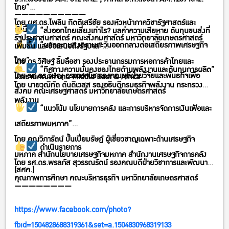
ไทย”
——————————
โดย ผศ.ดร.ไพลิน กิตติเสรีชัย รองหัวหน้าภาควิชารัฐศาสตร์และ
ดังนี้
“ส่งออกไทยเสี่ยงเท่าไร? มูลค่าความเสียหาย ต้นทุนขนส่งที่
รัฐประศาสนศาสตร์ คณะสังคมศาสตร์ มหาวิทยาลัยเกษตรศาสตร์
“ผลกระทบสงครามตะวันออกกลางต่อเสถียรภาพเศรษฐกิจ
เพิ่มขึ้น และข้อเสนอถึงรัฐบาล”
ไทย”
โดย ดร.วิศิษฐ์ ลิ้มลือชา รองประธานกรรมการหอการค้าไทยและ
“ทิศทางความมั่นคงของไทยด้านพลังงานและต้นทุนการผลิต”
โดย รศ.ดร.วิษณุ อรรถวานิช รองคณบดีฝ่ายวิจัยและพันธกิจเพื่อ
ประธานคณะทำงาน Middle East & Africa
โดย นายวุฒิทัต ตันติเวสส รองอธิบดีกรมธุรกิจพลังงาน กระทรวง
สังคม คณะเศรษฐศาสตร์ มหาวิทยาลัยเกษตรศาสตร์
พลังงาน
“แนวโน้ม นโยบายการคลัง และการบริหารจัดการเงินเฟ้อและ
เสถียรภาพมหภาค”
โดย คุณวิภารัตน์ ปั้นเปี่ยมรัษฎ์ ผู้เชี่ยวชาญเฉพาะด้านเศรษฐกิจ
ดำเนินรายการ
มหภาค สำนักนโยบายเศรษฐกิจมหภาค สำนักงานเศรษฐกิจการคลัง
โดย รศ.ดร.พรลภัส สุวรรณรัตน์ รองคณบดีฝ่ายวิชาการและพัฒนา
(สศค.)
คุณภาพการศึกษา คณะบริหารธุรกิจ มหาวิทยาลัยเกษตรศาสตร์
————————
https://www.facebook.com/photo?
fbid=1504828688319361&set=a.1504830968319133