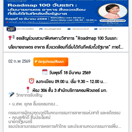
ขอเชิญร่วมเสวนาพิเศษทางวิชาการ “Roadmap 100 วันแรก:
นโยบายเกษตร อาหาร สิ่งแวดล้อมที่เริ่มได้ทันทีหลังตั้งรัฐบาล” ภายใต้
การประชุมวิชาการ ครั้งที่ 64 มหาวิทยาลัยเกษตรศาสตร์ The 64th
02 ก.พ 2569
ประชุม/อบรม/สัมมนา
KU Annual Conference Bridging Innovation and Society:
วันพุธที่ 18 มีนาคม 2569
Toward a Smart and Sustainable Future
ลงทะเบียน 09.00 น. เริ่ม 9.30 – 12.00 น.
ห้อง 306 ชั้น 3 สำนักบริการคอมพิวเตอร์ มก.
วิทยากรรับเชิญ
• น.สพ. ยุคล ลิ้มแหลมทอง
กรรมการผู้ทรงคุณวุฒิในคณะกรรมการอาหารแห่งชาติ และอดีตรอง
• คุณชูศักดิ์ ชื่นประโยชน์
นายกรัฐมนตรี
รองประธานกรรมการหอการค้าไทย และประธานคณะกรรมการเพิ่ม