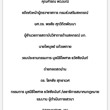
คุณคำรณ พวงมณี
อดีตหัวหน้าผู้ตรวจราชการ กรมส่งเสริมสหกรณ์
ผศ.ดร. พรชัย ศุภวิทิตพัฒนา
ผู้อำนวยการสถาบันวิชาการด้านสหกรณ์ มก.
นายไพบูลย์ แก้วเพทาย
รองประธานกรรมการ มูลนิธิไพศาล ธวัชชัยนันท์
ถ่ายทอดสดผ่าน
ดร. โชคชัย สุทธาเวศ
กรรมการ มูลนิธิไพศาล ธวัชชัยนันท์ /เลขาธิการสมาคมกฎหมาย
แรงงาน ผู้ดำเนินการเสวนา