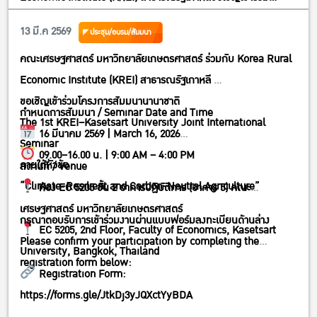
โครงการสัมมนานานาชาติThe 1st KREI–Kasetsart University
13 มี.ค 2569
ประชุม/อบรม/สัมมนา
Joint International Seminarภายใต้หัวข้อ“Climate-Resilient
คณะเศรษฐศาสตร์ มหาวิทยาลัยเกษตรศาสตร์ ร่วมกับ Korea Rural
and Carbon-Neutral Agriculture”
Economic Institute (KREI) สาธารณรัฐเกาหลี
ขอเชิญเข้าร่วมโครงการสัมมนานานาชาติ
กำหนดการสัมมนา / Seminar Date and Time
The 1st KREI–Kasetsart University Joint International
16 มีนาคม 2569 | March 16, 2026
Seminar
09.00–16.00 น. | 9:00 AM – 4:00 PM
ภายใต้หัวข้อ
สถานที่ / Venue
“Climate-Resilient and Carbon-Neutral Agriculture”
ห้อง EC 5205 ชั้น 2 อาคารปฏิบัติการ (อาคาร 5) คณะ
เศรษฐศาสตร์ มหาวิทยาลัยเกษตรศาสตร์
กรุณาตอบรับการเข้าร่วมงานผ่านแบบฟอร์มลงทะเบียนด้านล่าง
EC 5205, 2nd Floor, Faculty of Economics, Kasetsart
Please confirm your participation by completing the
University, Bangkok, Thailand
registration form below:
Registration Form:
https://forms.gle/JtkDj3yJQXctYyBDA