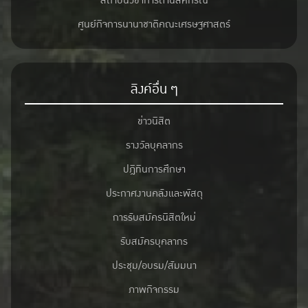
สถาบันวิชาการด้านสหกรณ์
ศูนย์กิจการนานาชาติคณะเศรษฐศาสตร์
ลิงค์อื่น ๆ
ข่าวนิสิต
รางวัลบุคลากร
ปฎิทินการศึกษา
ประกาศงานคลังและพัสดุ
การรับสมัครนิสิตใหม่
รับสมัครบุคลากร
ประชุม/อบรม/สัมมนา
ภาพกิจกรรม