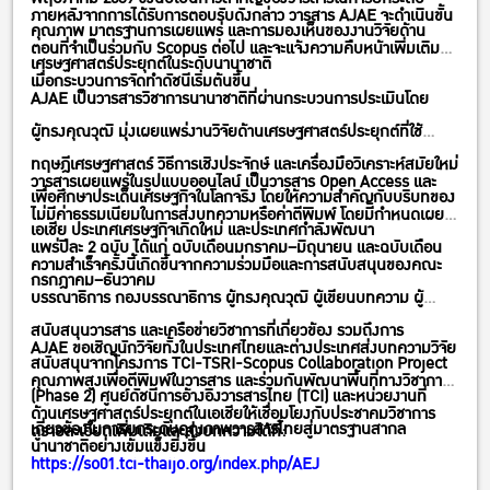
ภายหลังจากการได้รับการตอบรับดังกล่าว วารสาร AJAE จะดำเนินขั้น
คุณภาพ มาตรฐานการเผยแพร่ และการมองเห็นของงานวิจัยด้าน
ตอนที่จำเป็นร่วมกับ Scopus ต่อไป และจะแจ้งความคืบหน้าเพิ่มเติม
เศรษฐศาสตร์ประยุกต์ในระดับนานาชาติ
เมื่อกระบวนการจัดทำดัชนีเริ่มต้นขึ้น
AJAE เป็นวารสารวิชาการนานาชาติที่ผ่านกระบวนการประเมินโดย
ผู้ทรงคุณวุฒิ มุ่งเผยแพร่งานวิจัยด้านเศรษฐศาสตร์ประยุกต์ที่ใช้
ทฤษฎีเศรษฐศาสตร์ วิธีการเชิงประจักษ์ และเครื่องมือวิเคราะห์สมัยใหม่
วารสารเผยแพร่ในรูปแบบออนไลน์ เป็นวารสาร Open Access และ
เพื่อศึกษาประเด็นเศรษฐกิจในโลกจริง โดยให้ความสำคัญกับบริบทของ
ไม่มีค่าธรรมเนียมในการส่งบทความหรือค่าตีพิมพ์ โดยมีกำหนดเผย
เอเชีย ประเทศเศรษฐกิจเกิดใหม่ และประเทศกำลังพัฒนา
แพร่ปีละ 2 ฉบับ ได้แก่ ฉบับเดือนมกราคม–มิถุนายน และฉบับเดือน
ความสำเร็จครั้งนี้เกิดขึ้นจากความร่วมมือและการสนับสนุนของคณะ
กรกฎาคม–ธันวาคม
บรรณาธิการ กองบรรณาธิการ ผู้ทรงคุณวุฒิ ผู้เขียนบทความ ผู้
สนับสนุนวารสาร และเครือข่ายวิชาการที่เกี่ยวข้อง รวมถึงการ
AJAE ขอเชิญนักวิจัยทั้งในประเทศไทยและต่างประเทศส่งบทความวิจัย
สนับสนุนจากโครงการ TCI-TSRI-Scopus Collaboration Project
คุณภาพสูงเพื่อตีพิมพ์ในวารสาร และร่วมกันพัฒนาพื้นที่ทางวิชาการ
(Phase 2) ศูนย์ดัชนีการอ้างอิงวารสารไทย (TCI) และหน่วยงานที่
ด้านเศรษฐศาสตร์ประยุกต์ในเอเชียให้เชื่อมโยงกับประชาคมวิชาการ
เกี่ยวข้องในการยกระดับคุณภาพวารสารไทยสู่มาตรฐานสากล
ดูรายละเอียดเพิ่มเติมและส่งบทความได้ที่:
นานาชาติอย่างเข้มแข็งยิ่งขึ้น
https://so01.tci-thaijo.org/index.php/AEJ