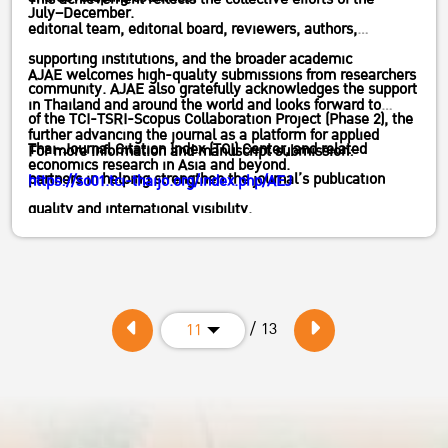
July–December.
editorial team, editorial board, reviewers, authors,
supporting institutions, and the broader academic
AJAE welcomes high-quality submissions from researchers
community. AJAE also gratefully acknowledges the support
in Thailand and around the world and looks forward to
of the TCI-TSRI-Scopus Collaboration Project (Phase 2), the
further advancing the journal as a platform for applied
Thai-Journal Citation Index (TCI) Center, and related
For more information and manuscript submission:
economics research in Asia and beyond.
partners in helping strengthen the journal’s publication
https://so01.tci-thaijo.org/index.php/AEJ
quality and international visibility.
/ 13
11