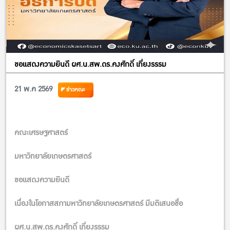
แต่นี่คือเวทีชวนคิดเรื่อง “รายได้ใหม่” ของเกษตรกรไทยในโลก Net
Zero
วันอังคารที่ 9 มิถุนายน 2569
เวลา 08.30–13.00 น.
ขอแสดงความยินดี ผศ.น.สพ.ดร.คงศักดิ์ เที่ยงรรรม
ห้อง EC5205 ชั้น 2 อาคาร 5 คณะเศรษฐศาสตร์ มหาวิทยาลัย
21 พ.ค 2569
ข่าวคณะ
เกษตรศาสตร์
คณะเศรษฐศาสตร์
มหาวิทยาลัยเกษตรศาสตร์
ขอแสดงความยินดี
เนื่องในโอกาสสภามหาวิทยาลัยเกษตรศาสตร์ มีมติเสนอชื่อ
ผศ.น.สพ.ดร.คงศักดิ์ เที่ยงรรรม