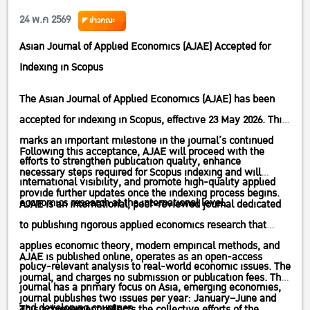
24 พ.ค 2569
ข่าวคณะ
Asian Journal of Applied Economics (AJAE) Accepted for
Indexing in Scopus
The Asian Journal of Applied Economics (AJAE) has been
accepted for indexing in Scopus, effective 23 May 2026. This
marks an important milestone in the journal’s continued
Following this acceptance, AJAE will proceed with the
efforts to strengthen publication quality, enhance
necessary steps required for Scopus indexing and will
international visibility, and promote high-quality applied
provide further updates once the indexing process begins.
economics research at the international level.
AJAE is an international, peer-reviewed journal dedicated
to publishing rigorous applied economics research that
applies economic theory, modern empirical methods, and
AJAE is published online, operates as an open-access
policy-relevant analysis to real-world economic issues. The
journal, and charges no submission or publication fees. The
journal has a primary focus on Asia, emerging economies,
journal publishes two issues per year: January–June and
and developing countries.
This achievement reflects the collective efforts of the