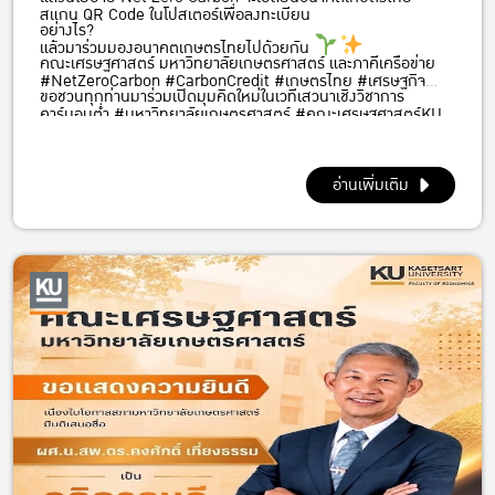
สแกน QR Code ในโปสเตอร์เพื่อลงทะเบียน
อย่างไร?
แล้วมาร่วมมองอนาคตเกษตรไทยไปด้วยกัน
คณะเศรษฐศาสตร์ มหาวิทยาลัยเกษตรศาสตร์ และภาคีเครือข่าย
#NetZeroCarbon #CarbonCredit #เกษตรไทย #เศรษฐกิจ
ขอชวนทุกท่านมาร่วมเปิดมุมคิดใหม่ในเวทีเสวนาเชิงวิชาการ
คาร์บอนต่ำ #มหาวิทยาลัยเกษตรศาสตร์ #คณะเศรษฐศาสตร์KU
“การยกระดับรายได้เกษตรกรจากนโยบาย NET ZERO CARBON:
#ยกระดับรายได้เกษตรกร
บทบาทของมหาวิทยาลัยเกษตรศาสตร์”
อ่านเพิ่มเติม
พบกับผู้กำหนดนโยบาย นักวิชาการ และผู้เชี่ยวชาญด้านคาร์บอน
เครดิต ที่จะมาร่วมถอดรหัสว่า
เกษตรกรไทยจะสร้างรายได้จากตลาด Carbon Credit ได้
อย่างไร
ภาคเกษตรจะปรับตัวสู่เศรษฐกิจคาร์บอนต่ำแบบไหน
มหาวิทยาลัยเกษตรศาสตร์จะมีบทบาทอย่างไรในการขับเคลื่อน
อนาคตนี้
และ “คาร์บอน” จะกลายเป็นสินทรัพย์ใหม่ของเกษตรกรไทยได้
จริงหรือไม่
นี่ไม่ใช่แค่งานเสวนา