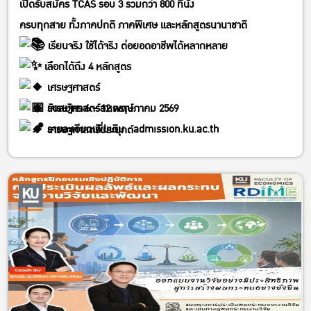
เปิดรับสมัคร TCAS รอบ 3 รวมกว่า 800 ที่นั่ง
ครบทุกสาย ทั้งภาคปกติ ภาคพิเศษ และหลักสูตรนานาชาติ
เรียนจริง ใช้ได้จริง ต่อยอดอาชีพได้หลากหลาย
เลือกได้ถึง 4 หลักสูตร
เศรษฐศาสตร์
รับสมัคร 6 – 12 พฤษภาคม 2569
เศรษฐศาสตร์สหกรณ์
รายละเอียดเพิ่มเติม :
admission.ku.ac.th
เศรษฐศาสตร์ประยุกต์
เศรษฐศาสตร์การประกอบการ (EEBA)