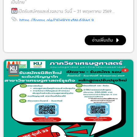
เป็นไทย”
เปิดรับสมัครและส่งผลงาน วันนี้ – 31 พฤษภาคม 2569
https://forms.gle/QFHRYAxfWufjR6rL9
……………………………………………………………………..
คุณสมบัติของผู้ประกวด
อ่านเพิ่มเติม
1. มีสถานภาพเป็นนิสิตปริญญาตรี คณะเศรษฐศาสตร์
มหาวิทยาลัยเกษตรศาสตร์
2. สมาชิกสามารถมีได้ 1- 3
ขอบเขตของวีดีโอคลิป
1.วีดีโอคลิปมีความยาวไม่เกิน 2 นาที รวมไตเติ้ล (ถ้ามี) และต้อง
สอดคล้องกับหัวข้อการประกวด
2.เนื้อหาต้องเหมาะสม ไม่ขัดต่อศีลธรรม ไม่กระทบต่อสถาบันชาติ
ศาสนา พระมหากษัตริย์ และไม่สร้างความแตกแยกในสังคม
3.ผู้ส่งผลงานต้องรับผิดชอบลิขสิทธิ์ของเนื้อหา โดยผลงานถือเป็น
ลิขสิทธิ์ร่วมของผู้สร้างสรรค์และคณะเศรษฐศาสตร์ มหาวิทยาลัย