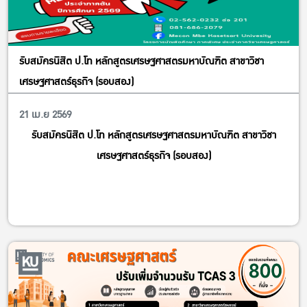
เกษตรศาสตร์ และผลการตัดสินของคณะกรรมการถือเป็นที่สิ้นสุด
กรอบข้อมูลในแบบฟอร์มให้ครบถ้วน
แนบไฟล์ผลงานตามรูปแบบที่กำหนด ผลงานต้องเป็นไฟล์
รับสมัครนิสิต ป.โท หลักสูตรเศรษฐศาสตรมหาบัณฑิต สาขาวิชา
MP4/MON ความละเอียดไม่ต่ำกว่า 1080p (16:9)
เศรษฐศาสตร์ธุรกิจ (รอบสอง)
21 เม.ย 2569
รับสมัครนิสิต ป.โท หลักสูตรเศรษฐศาสตรมหาบัณฑิต สาขาวิชา
เศรษฐศาสตร์ธุรกิจ (รอบสอง)