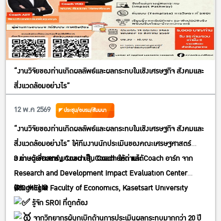
“งานวิจัยของท่านเกิดผลลัพธ์และผลกระทบในเชิงเศรษฐกิจ สังคมและ
สิ่งแวดล้อมอย่างไร”
12 พ.ค 2569
ประชุม/อบรม/สัมมนา
“งานวิจัยของท่านเกิดผลลัพธ์และผลกระทบในเชิงเศรษฐกิจ สังคมและ
สิ่งแวดล้อมอย่างไร”
ให้ทีมงานนักประเมินของคณะเศรษฐศาสตร์
ม.เกษตรศาสตร์ บางเขน เป็น Coach ให้ท่านได้
3 ท่านผู้เชี่ยวชาญ Coach สุ, Coach ยอด และ Coach อาร์ท จาก
Research and Development Impact Evaluation Center
(RDiME) @ Faculty of Economics, Kasetsart University
@highlight
รู้จัก SROI ที่ถูกต้อง
จากวิทยากรผู้บุกเบิกด้านการประเมินผลกระทบมากกว่า 20 ปี