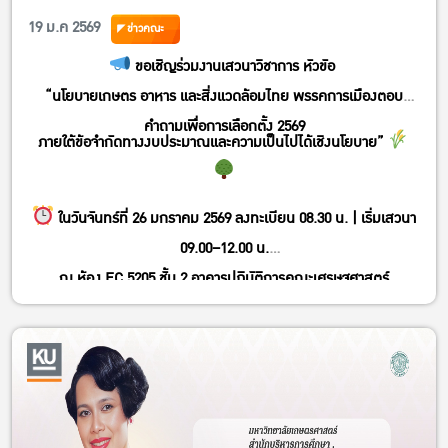
เป็นไปได้เชิงนโยบาย”
19 ม.ค 2569
ข่าวคณะ
ขอเชิญร่วมงานเสวนาวิชาการ หัวขัอ
“นโยบายเกษตร อาหาร และสิ่งแวดล้อมไทย พรรคการเมืองตอบ
คำถามเพื่อการเลือกตั้ง 2569
ภายใต้ข้อจำกัดทางงบประมาณและความเป็นไปได้เชิงนโยบาย”
ในวันจันทร์ที่ 26 มกราคม 2569 ลงทะเบียน 08.30 น. | เริ่มเสวนา
09.00–12.00 น.
ณ ห้อง EC 5205 ชั้น 2 อาคารปฏิบัติการคณะเศรษฐศาสตร์
มหาวิทยาลัยเกษตรศาสตร์
หรือรับชมทาง Facebook live
https://www.facebook.com/economicskasetsart
สามารถลงทะเบียนเข้าร่วมที่ Link >>
https://shorturl.a