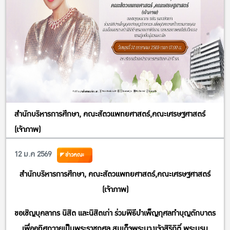
สำนักบริหารการศึกษา, คณะสัตวแพทยศาสตร์,คณะเศรษฐศาสตร์
(เจ้าภาพ)
12 ม.ค 2569
ข่าวคณะ
สำนักบริหารการศึกษา, คณะสัตวแพทยศาสตร์,คณะเศรษฐศาสตร์
(เจ้าภาพ)
ขอเชิญบุคลากร นิสิต และนิสิตเก่า ร่วมพิธีบำเพ็ญกุศลทำบุญตักบาตร
เพื่ออุทิศถวายเป็นพระราชกุศล สมเด็จพระนางเจ้าสิริกิติ์ พระบรม