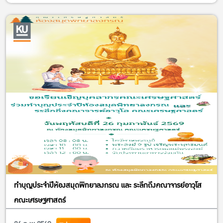
ทำบุญประจำปีห้องสมุดพิทยาลงกรณ และ ระลึกถึงคณาจารย์อาวุโส
คณะเศรษฐศาสตร์