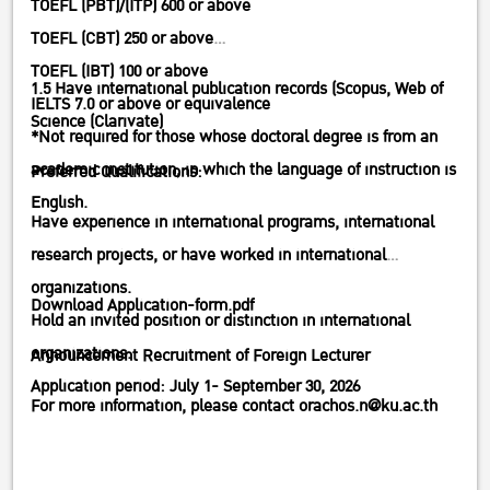
TOEFL (PBT)/(ITP) 600 or above
TOEFL (CBT) 250 or above
TOEFL (IBT) 100 or above
1.5 Have international publication records (Scopus, Web of
IELTS 7.0 or above or equivalence
Science (Clarivate)
*Not required for those whose doctoral degree is from an
academic institution, in which the language of instruction is
Preferred Qualifications:
English.
Have experience in international programs, international
research projects, or have worked in international
organizations.
Download Application-form.pdf
Hold an invited position or distinction in international
organizations.
Announcement Recruitment of Foreign Lecturer
Application period: July 1- September 30, 2026
For more information, please contact orachos.n@ku.ac.th