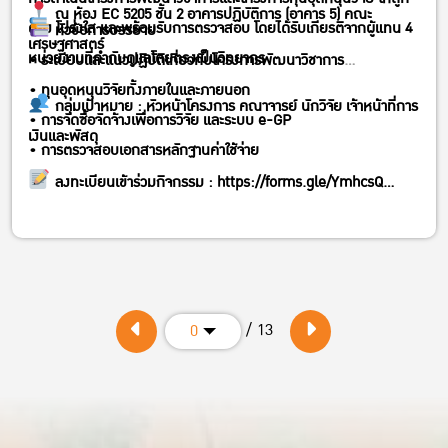
ณ ห้อง EC 5205 ชั้น 2 อาคารปฏิบัติการ (อาคาร 5) คณะ
ต้อง โปร่งใส และพร้อมรับการตรวจสอบ โดยได้รับเกียรติจากผู้แทน 4
หัวข้อการบรรยาย
เศรษฐศาสตร์
หน่วยงานที่กำกับดูแลโดยตรงเป็นวิทยากร
• ระเบียบและแนวปฏิบัติเกี่ยวกับโครงการพัฒนาวิชาการ
• ทุนอุดหนุนวิจัยทั้งภายในและภายนอก
กลุ่มเป้าหมาย : หัวหน้าโครงการ คณาจารย์ นักวิจัย เจ้าหน้าที่การ
• การจัดซื้อจัดจ้างเพื่อการวิจัย และระบบ e-GP
เงินและพัสดุ
• การตรวจสอบเอกสารหลักฐานค่าใช้จ่าย
ลงทะเบียนเข้าร่วมกิจกรรม :
https://forms.gle/YmhcsQ…
/ 13
0