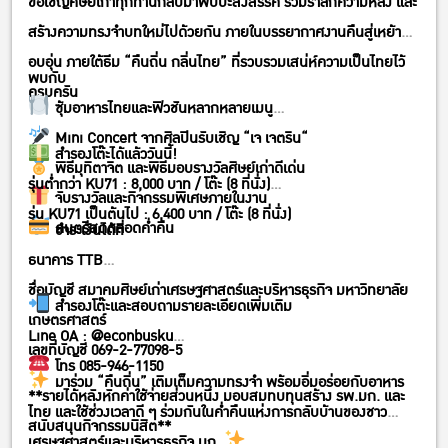
ขอเชิญศิษย์เก่าทุกท่านกลับมาพบปะสังสรรค์ ร่วมรำลึกความหลัง และ
สร้างความทรงจำบทใหม่ไปด้วยกัน ภายในบรรยากาศงานคืนสู่เหย้าสุด
อบอุ่น ภายใต้ธีม “คืนถิ่น กลิ่นไทย” ที่รวบรวมเสน่ห์ความเป็นไทยไว้
พบกับ
ครบครัน
ซุ้มอาหารไทยและฟิวชันหลากหลายเมนู
Mini Concert จากศิลปินรับเชิญ “เจ เจตริน“
สำรองโต๊ะได้แล้ววันนี้!
พิธีมุทิตาจิต และพิธีมอบรางวัลศิษย์เก่าดีเด่น
รุ่นต่ำกว่า KU71 : 8,000 บาท / โต๊ะ (8 ที่นั่ง)
จับรางวัลและกิจกรรมพิเศษภายในงาน
รุ่น KU71 เป็นต้นไป : 6,400 บาท / โต๊ะ (8 ที่นั่ง)
ดนตรีสดตลอดค่ำคืน
ชำระเงินได้ที่
ธนาคาร TTB
ชื่อบัญชี สมาคมศิษย์เก่าเศรษฐศาสตร์และบริหารธุรกิจ มหาวิทยาลัย
สำรองโต๊ะและสอบถามรายละเอียดเพิ่มเติม
เกษตรศาสตร์
Line OA : @econbusku
เลขที่บัญชี 069-2-77098-5
โทร 085-946-1150
มาร่วม “คืนถิ่น” เติมเต็มความทรงจำ พร้อมอิ่มอร่อยกับอาหาร
**รายได้หลังหักค่าใช้จ่ายส่วนหนึ่ง มอบสมทบทุนสร้าง รพ.มก. และ
ไทย และใช้ช่วงเวลาดี ๆ ร่วมกันในค่ำคืนแห่งการกลับบ้านของชาว
สนับสนุนกิจกรรมนิสิต**
เศรษฐศาสตร์และบริหารธุรกิจ มก.