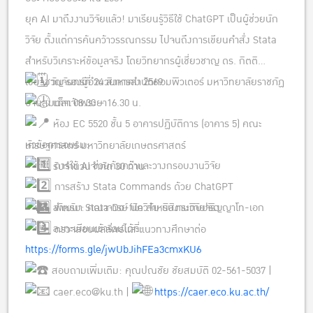
ยุค AI มาถึงงานวิจัยแล้ว! มาเรียนรู้วิธีใช้ ChatGPT เป็นผู้ช่วยนัก
วิจัย ตั้งแต่การค้นคว้าวรรณกรรม ไปจนถึงการเขียนคำสั่ง Stata
สำหรับวิเคราะห์ข้อมูลจริง โดยวิทยากรผู้เชี่ยวชาญ ดร. กิตติ
เชี่ยวชาญ รองผู้อำนวยการสำนักคอมพิวเตอร์ มหาวิทยาลัยราชภัฏ
วันจันทร์ที่ 24 สิงหาคม 2569
บ้านสมเด็จเจ้าพระยา
เวลา 08.30 – 16.30 น.
ห้อง EC 5520 ชั้น 5 อาคารปฏิบัติการ (อาคาร 5) คณะ
หัวข้อการอบรม:
เศรษฐศาสตร์ มหาวิทยาลัยเกษตรศาสตร์
การใช้ AI ช่วยค้นคว้าและวางกรอบงานวิจัย
รับจำนวนจำกัด 30 ท่าน
การสร้าง Stata Commands ด้วย ChatGPT
สำหรับ: คณาจารย์ นักวิจัย นิสิตระดับปริญญาโท-เอก
พัฒนา Stata Do-file สำหรับงานวิจัยจริง
ลงทะเบียนเข้าร่วมได้ที่:
ตรวจสอบผลลัพธ์และแนวทางศึกษาต่อ
https://forms.gle/jwUbJihFEa3cmxKU6
สอบถามเพิ่มเติม: คุณปณชัย ชัยสมบัติ 02-561-5037 |
caer.eco@ku.th |
https://caer.eco.ku.ac.th/