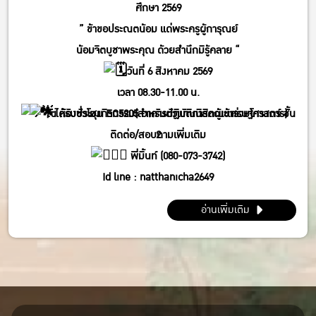
ศึกษา 2569
” ข้าขอประณตน้อม แด่พระครูผู้การุณย์
น้อมจิตบูชาพระคุณ ด้วยสำนึกมิรู้คลาย “
วันที่ 6 สิงหาคม 2569
เวลา 08.30-11.00 น.
ได้รับชั่วโมงกิจกรรม(สำหรับตัวแทนนิสิตผู้เข้าร่วมโครงการ)
ณ ห้องประชุม EC5205 อาคารปฏิบัติการคณะเศรษฐศาสตร์ ชั้น
ติดต่อ/สอบถามเพิ่มเติม
2
พี่มิ้นท์ (080-073-3742)
Id line : natthanicha2649
IG : @_m.mintt_
อ่านเพิ่มเติม
พี่โฟร์ (086-339-3381)
Id line : fourbrabra424
IG : @four_zapak