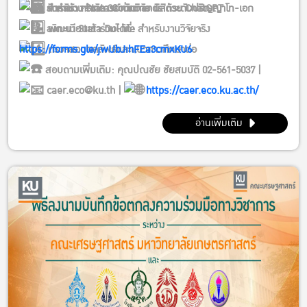
สำหรับ: คณาจารย์ นักวิจัย นิสิตระดับปริญญาโท-เอก
การสร้าง Stata Commands ด้วย ChatGPT
รับจำนวนจำกัด 30 ท่าน
ลงทะเบียนเข้าร่วมได้ที่:
พัฒนา Stata Do-file สำหรับงานวิจัยจริง
https://forms.gle/jwUbJihFEa3cmxKU6
ตรวจสอบผลลัพธ์และแนวทางศึกษาต่อ
สอบถามเพิ่มเติม: คุณปณชัย ชัยสมบัติ 02-561-5037 |
caer.eco@ku.th |
https://caer.eco.ku.ac.th/
อ่านเพิ่มเติม