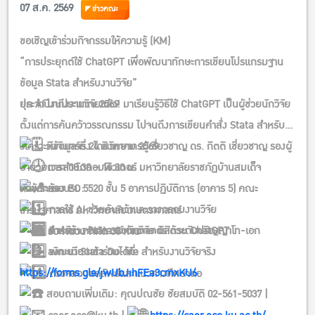
07 ส.ค. 2569
ข่าวคณะ
ขอเชิญเข้าร่วมกิจกรรมให้ความรู้ (KM)
“การประยุกต์ใช้ ChatGPT เพื่อพัฒนาทักษะการเขียนโปรแกรมฐาน
ข้อมูล Stata สำหรับงานวิจัย”
ประจำปีงบประมาณ 2569
ยุค AI มาถึงงานวิจัยแล้ว! มาเรียนรู้วิธีใช้ ChatGPT เป็นผู้ช่วยนักวิจัย
ตั้งแต่การค้นคว้าวรรณกรรม ไปจนถึงการเขียนคำสั่ง Stata สำหรับ
วิเคราะห์ข้อมูลจริง โดยวิทยากรผู้เชี่ยวชาญ ดร. กิตติ เชี่ยวชาญ รองผู้
วันจันทร์ที่ 24 สิงหาคม 2569
อำนวยการสำนักคอมพิวเตอร์ มหาวิทยาลัยราชภัฏบ้านสมเด็จ
เวลา 08.30 – 16.30 น.
เจ้าพระยา
หัวข้อการอบรม:
ห้อง EC 5520 ชั้น 5 อาคารปฏิบัติการ (อาคาร 5) คณะ
การใช้ AI ช่วยค้นคว้าและวางกรอบงานวิจัย
เศรษฐศาสตร์ มหาวิทยาลัยเกษตรศาสตร์
สำหรับ: คณาจารย์ นักวิจัย นิสิตระดับปริญญาโท-เอก
การสร้าง Stata Commands ด้วย ChatGPT
รับจำนวนจำกัด 30 ท่าน
ลงทะเบียนเข้าร่วมได้ที่:
พัฒนา Stata Do-file สำหรับงานวิจัยจริง
https://forms.gle/jwUbJihFEa3cmxKU6
ตรวจสอบผลลัพธ์และแนวทางศึกษาต่อ
สอบถามเพิ่มเติม: คุณปณชัย ชัยสมบัติ 02-561-5037 |