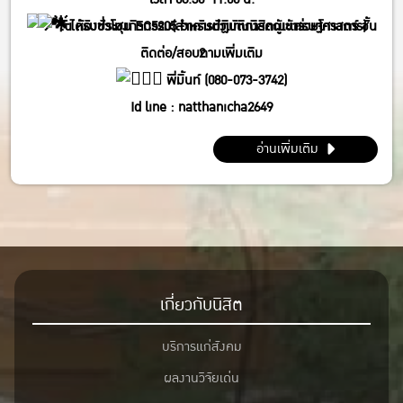
ได้รับชั่วโมงกิจกรรม(สำหรับตัวแทนนิสิตผู้เข้าร่วมโครงการ)
ณ ห้องประชุม EC5205 อาคารปฏิบัติการคณะเศรษฐศาสตร์ ชั้น
ติดต่อ/สอบถามเพิ่มเติม
2
พี่มิ้นท์ (080-073-3742)
Id line : natthanicha2649
IG : @_m.mintt_
อ่านเพิ่มเติม
พี่โฟร์ (086-339-3381)
Id line : fourbrabra424
IG : @four_zapak
เกี่ยวกับนิสิต
บริการแก่สังคม
ผลงานวิจัยเด่น