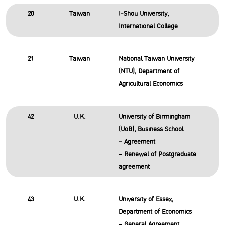
20
Taiwan
I-Shou University,
International College
21
Taiwan
National Taiwan University
(NTU), Department of
Agricultural Economics
42
U.K.
University of Birmingham
(UoB), Business School
– Agreement
– Renewal of Postgraduate
agreement
43
U.K.
University of Essex,
Department of Economics
– General Agreement