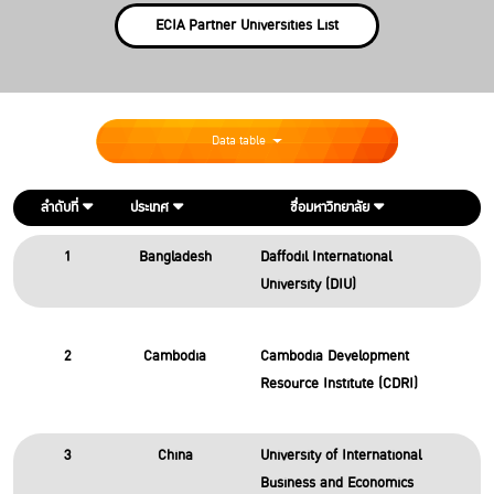
ECIA Partner Universities List
Data table
ลำดับที่
ประเทศ
ชื่อมหาวิทยาลัย
1
Bangladesh
Daffodil International
University (DIU)
2
Cambodia
Cambodia Development
Resource Institute (CDRI)
3
China
University of International
Business and Economics