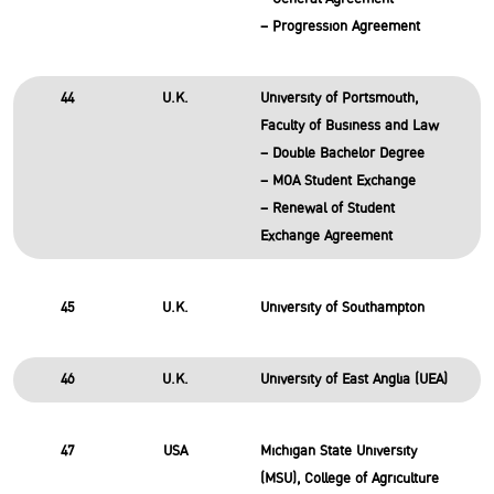
– Progression Agreement
44
U.K.
University of Portsmouth,
Faculty of Business and Law
– Double Bachelor Degree
– MOA Student Exchange
– Renewal of Student
Exchange Agreement
45
U.K.
University of Southampton
46
U.K.
University of East Anglia (UEA)
47
USA
Michigan State University
(MSU), College of Agriculture