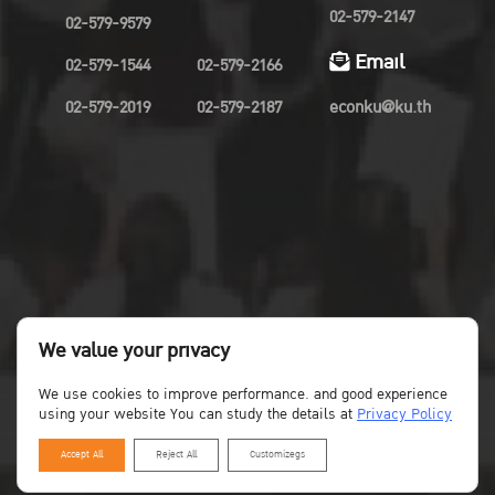
02-579-2147
02-579-9579
Email
02-579-1544
02-579-2166
02-579-2019
02-579-2187
econku@ku.th
We value your privacy
We use cookies to improve performance. and good experience
using your website You can study the details at
Privacy Policy
Accept All
Reject All
Customizegs
Copyright©Faculty of Economics KU