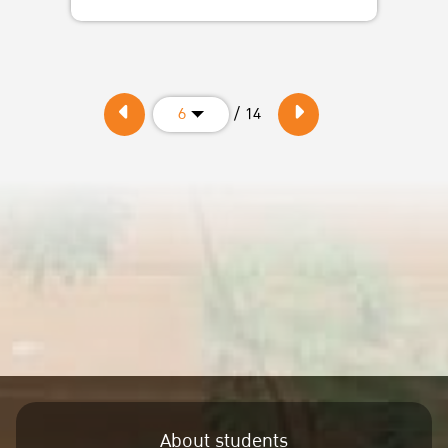
/ 14
6
About students