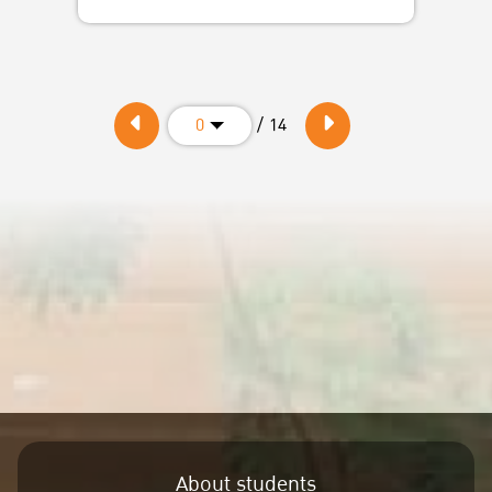
/ 14
0
About students