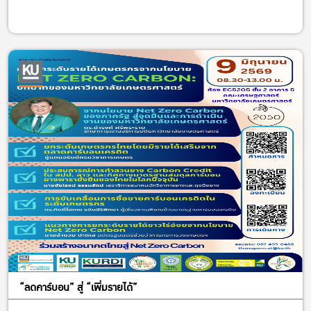
“ลดคาร์บอน” สู่ “เพิ่มรายได้”