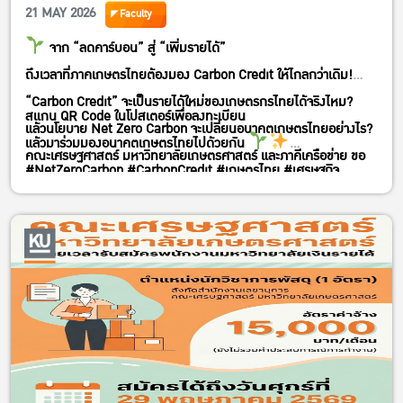
21 MAY 2026
Faculty
จาก “ลดคาร์บอน” สู่ “เพิ่มรายได้”
ถึงเวลาที่ภาคเกษตรไทยต้องมอง Carbon Credit ให้ไกลกว่าเดิม!
“Carbon Credit” จะเป็นรายได้ใหม่ของเกษตรกรไทยได้จริงไหม?
สแกน QR Code ในโปสเตอร์เพื่อลงทะเบียน
แล้วนโยบาย Net Zero Carbon จะเปลี่ยนอนาคตเกษตรไทยอย่างไร?
แล้วมาร่วมมองอนาคตเกษตรไทยไปด้วยกัน
คณะเศรษฐศาสตร์ มหาวิทยาลัยเกษตรศาสตร์ และภาคีเครือข่าย ขอ
#NetZeroCarbon #CarbonCredit #เกษตรไทย #เศรษฐกิจ
ชวนทุกท่านมาร่วมเปิดมุมคิดใหม่ในเวทีเสวนาเชิงวิชาการ
คาร์บอนต่ำ #มหาวิทยาลัยเกษตรศาสตร์ #คณะเศรษฐศาสตร์KU
“การยกระดับรายได้เกษตรกรจากนโยบาย NET ZERO CARBON:
#ยกระดับรายได้เกษตรกร
บทบาทของมหาวิทยาลัยเกษตรศาสตร์”
พบกับผู้กำหนดนโยบาย นักวิชาการ และผู้เชี่ยวชาญด้านคาร์บอน
เครดิต ที่จะมาร่วมถอดรหัสว่า
เกษตรกรไทยจะสร้างรายได้จากตลาด Carbon Credit ได้อย่างไร
ภาคเกษตรจะปรับตัวสู่เศรษฐกิจคาร์บอนต่ำแบบไหน
มหาวิทยาลัยเกษตรศาสตร์จะมีบทบาทอย่างไรในการขับเคลื่อน
อนาคตนี้