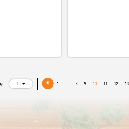
age
10
1
...
8
9
10
11
12
13