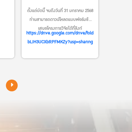
ตั้งแต่บัดนี้ จนถึงวันที่ 31 มกราคม 2568
ท่านสามารถดาวน์โหลดแบบฟอร์มข้อ
เสนอโครงการวิจัยได้ที่ลิงก์
https://drive.google.com/drive/folders/11SS6xxY6rBk
bLIH3UCXbRPFMKZy?usp=sharing