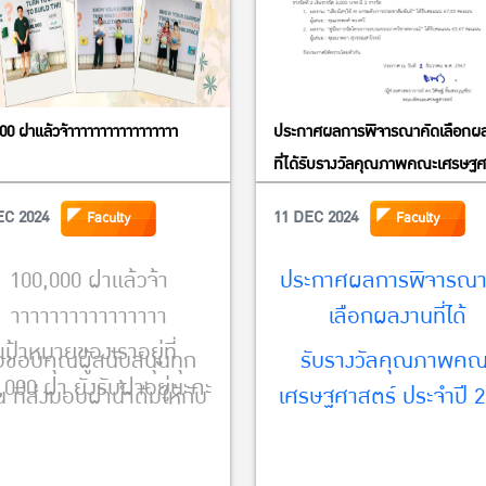
00 ฝาแล้วจ้าาาาาาาาาาาาาาาาา
ประกาศผลการพิจารณาคัดเลือกผ
ที่ได้รับรางวัลคุณภาพคณะเศรษฐศ
ประจำปี 2567
EC 2024
11 DEC 2024
Faculty
Faculty
100,000 ฝาแล้วจ้า
ประกาศผลการพิจารณา
าาาาาาาาาาาาาาาา
เลือกผลงานที่ได้
เป้าหมายของเราอยู่ที่
อขอบคุณผู้สนับสนุนทุก
รับรางวัลคุณภาพคณ
,000 ฝา ยังรับฝาอยู่นะคะ
น ที่ส่งมอบฝาน้ำดื่มให้กับ
เศรษฐศาสตร์ ประจำปี 
คณะเศรษฐศาสตร์