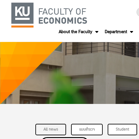
About the Faculty
Department
All news
แบบสำรวจ
Student