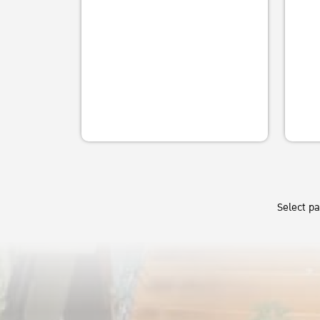
ลงชื่อร่วมกิจกรรม:
เศรษฐศาสตร์ประยุกต์สำหรับการเกษตร
#MAE
#MAB
#KU
https://forms.gle/8GAvGyS8fSxNVxNBA
และสิ่งแวดล้อม MAEAE
วิทยาศาสตรมหาบัณฑิต สาขา
ธุรกิจการเกษตร MAB
รับสมัคร: ตั้งแต่วันนี้ ถึง วันที่ 25
เมษายน 2568
สมัครออนไลน์ผ่านเว้บไซต์:
https://grare.eco.ku.ac.th/
Select p