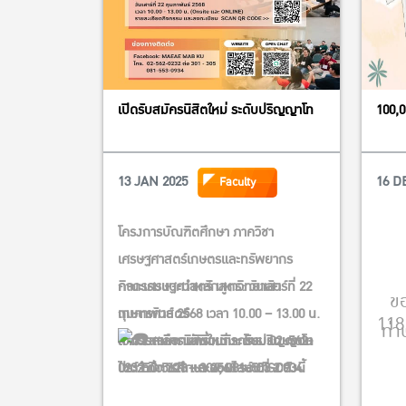
เปิดรับสมัครนิสิตใหม่ ระดับปริญญาโท
100,0
13 JAN 2025
16 D
Faculty
โครงการบัณฑิตศึกษา ภาควิชา
เศรษฐศาสตร์เกษตรและทรัพยากร
คณะเศรษฐศาสตร์ มหาวิทยาลัย
กิจกรรมแนะนำหลักสูตร: วันเสาร์ที่ 22
ข
เกษตรศาสตร์
กุมภาพันธ์ 2568 เวลา 10.00 – 13.00 น.
118
ท่า
เปิดรับสมัครนิสิตใหม่ ระดับปริญญาโท
สามารถเลือกเข้าร่วมกิจกรรมแบบออน
สอบถามเพิ่มเติม: โทร. 02-562-
ประจำปีการศึกษา 2568 รอบที่ 2 ดังนี้
ไซต์ EC 5628 และออนไลน์ CISCO
0232 ต่อ 301 – 304, 081-553-0934
WEBEX
วิทยาศาสตรมหาบัณฑิต สาขา
#ประชาสัมพันธ์เรียนต่อ
#ปริญญาโท