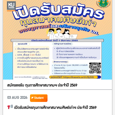
id=aAb3fJDeCk69wULdJ_xK7o8H7dHSZJNGpG5PfP8qrUhUQk…
สมัครขอรับ ทุนการศึกษาสมาคมฯ ประจำปี 2569
03 AUG 2026
Student
เปิดรับสมัครทุนการศึกษาสมาคมศิษย์เก่าฯ ประจำปี 2569