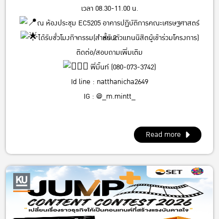
เวลา 08.30-11.00 น.
ณ ห้องประชุม EC5205 อาคารปฏิบัติการคณะเศรษฐศาสตร์
ได้รับชั่วโมงกิจกรรม(สำหรับตัวแทนนิสิตผู้เข้าร่วมโครงการ)
ชั้น 2
ติดต่อ/สอบถามเพิ่มเติม
พี่มิ้นท์ (080-073-3742)
Id line : natthanicha2649
IG : @_m.mintt_
พี่โฟร์ (086-339-3381)
Id line : fourbrabra424
Read more
IG : @four_zapak