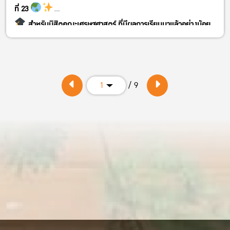
ที่ 23
สำหรับนิสิตคณะเศรษฐศาสตร์ ที่มีผลการเรียนมาแล้วอย่างน้อย
1 ภาคการศึกษา
สมัครได้ตั้งแต่วันนี้ – 18 กรกฎาคม 2569
รับจำนวนจำกัดเพียง 60 ทุน (First Come, First Serve)
/ 9
1
คอร์ส 3,000 บาท และ 3,200 บาท
คอร์สราคา 3,000 บาท
https://kasets.art/7KOwog
คอร์สราคา 3200 บาท
https://kasets.art/0yrP60
สแกน QR Code ในภาพเพื่อสมัครได้เลย!
#EconomicsKU #ทุนสนับสนุนนิสิต #ศูนย์ภาษามก #KU69
#พัฒนาทักษะภาษา