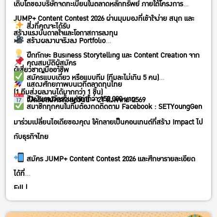
เติบโตของบริษัทจดทะเบียนในตลาดหลักทรัพย์ ภายใต้โครงการ
JUMP+ Content Contest 2026 ผ่านมุมมองที่เข้าใจง่าย สนุก และ
สิ่งที่คุณจะได้รับ
สร้างแรงบันดาลใจและโอกาสการลงทุน
สร้างผลงานจริงลง Portfolio
ฝึกทักษะ Business Storytelling และ Content Creation จาก
คุณสมบัติผู้สมัคร
ผู้เชี่ยวชาญมืออาชีพ
สมัครแบบเดี่ยว หรือแบบทีม (ทีมละไม่เกิน 5 คน)
แสดงศักยภาพบนเวทีตลาดทุนไทย
(1 ทีมส่งผลงานได้มากกว่า 1 ชิ้น)
ชิงเงินรางวัลรวมมูลค่ากว่า 150,000 บาท
เปิดรับสมัครตั้งแต่วันนี้ – 21 สิงหาคม 2569
สมาชิกทุกคนในทีมต้องกดติดตาม Facebook : SETYoungGen
มาร่วมเปลี่ยนไอเดียของคุณ ให้กลายเป็นคอนเทนต์ที่สร้าง Impact ไป
กับธุรกิจไทย
สมัคร JUMP+ Content Contest 2026 และศึกษารายละเอียด
ได้ที่
Fill |
https://forms.cloud.microsoft/Pages/ResponsePage.aspx?