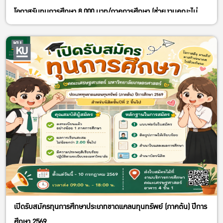
โอกาสรับทุนการศึกษา 8,000 บาท/ภาคการศึกษา (ช่วยงานคณะไม่
น้อยกว่า 80 ชม.)
รับสมัคร: วันนี้ – 3 กรกฎาคม 2569
สมัครออนไลน์ได้ที่:
https://forms.gle/A5vBDAqKrJqjfURP8
คุณสมบัติ:
– นิสิตที่เรียนมาแล้วอย่างน้อย 1 ภาคการศึกษา
– GPAX 2.00 ขึ้นไป
หลักฐานที่ต้องแนบ:
– เรซูเม่ประวัตินิสิต / สำเนาใบแสดงผลการศึกษา (1 ชุด)
– สำเนาบัตรนิสิต (1 ชุด) / ตารางเรียน (1 ชุด)
ติดต่อ: งานบริการการศึกษา อาคาร 4 ชั้น 1
(ประกาศวันสัมภาษณ์ให้ทราบภายหลัง)
#ทุนช่วยงาน #เศรษฐศาสตร์ #มหาวิทยาลัยเกษตรศาสตร์
เปิดรับสมัครทุนการศึกษาประเภทขาดแคลนทุนทรัพย์ (ภาคต้น) ปีการ
ศึกษา 2569