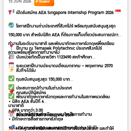
15 JUN 2026
Student
เปิดรับสมัคร AEA Singapore Internship Program 2026
โอกาสฝึกงานต่างประเทศที่สิงคโปร์ พร้อมทุนสนับสนุนสูงสุด
150,000 บาท สำหรับนิสิต AEA ที่ต้องการเก็บเกี่ยวประสบการณ์การ
ทำงานในระดับนานาชาติ และพัฒนาทักษะภาษาอังกฤษเพื่อเตรียม
ฝึกงาน ณ Temasek Polytechnic ประเทศสิงคโปร์
ความพร้อมสู่โลกการทำงานจริง
นับหน่วยกิตเป็นรายวิชา 1123490 สหกิจศึกษา
ระยะเวลาฝึกงานประมาณเดือนมกราคม – พฤษภาคม 2570
สิ่งที่จะได้รับ
ทุนสนับสนุนสูงสุด 150,000 บาท
ประสบการณ์ทำงานในต่างประเทศ
คุณสมบัติผู้สมัคร
พัฒนาทักษะภาษาอังกฤษและการทำงานในสภาพแวดล้อม
• นิสิต AEA ชั้นปีที่ 4
นานาชาติ
• GPA มากกว่า 3.00
สร้างเครือข่ายและเปิดมุมมองใหม่ในการทำงาน
รับสมัครถึงวันที่ 3 กรกฎาคม 2569
• มีทักษะการสื่อสารภาษาอังกฤษ
• ส่ง CV ภาษาอังกฤษ และผลสอบภาษาอังกฤษ (ถ้ามี)
หากคุณอยากมีประสบการณ์ฝึกงานในต่างประเทศ และทำให้