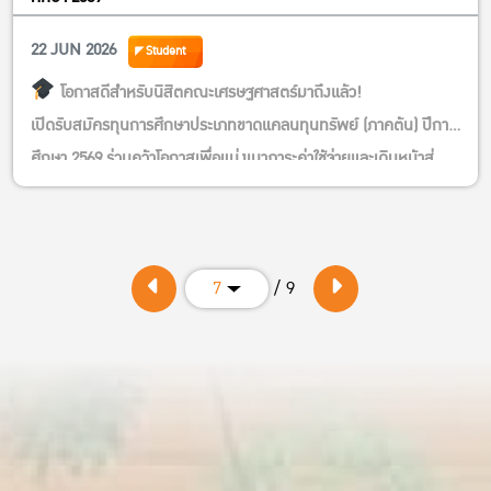
22 JUN 2026
Student
โอกาสดีสำหรับนิสิตคณะเศรษฐศาสตร์มาถึงแล้ว!
เปิดรับสมัครทุนการศึกษาประเภทขาดแคลนทุนทรัพย์ (ภาคต้น) ปีการ
ศึกษา 2569 ร่วมคว้าโอกาสเพื่อแบ่งเบาภาระค่าใช้จ่ายและเดินหน้าสู่
ความสำเร็จไปด้วยกัน
สมัครได้ตั้งแต่วันนี้ – 10 กรกฎาคม 2569
ลิงก์สมัคร
https://kasets.art/kpULb2
/ 9
7
เวลาส่ง 09.00 น. – 18.00 น.
ส่งใบสมัครที่ งานบริการการศึกษา อาคาร 4 ชั้น 1 คณะ
เศรษฐศาสตร์