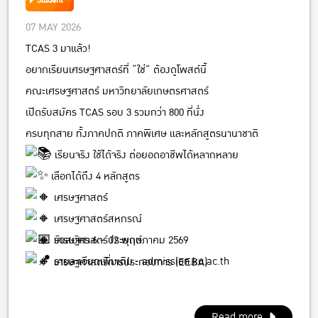
Student
07 MAY 2026
TCAS 3 มาแล้ว!
อยากเรียนเศรษฐศาสตร์ที่ “ใช่” ต้องดูโพสต์นี้
คณะเศรษฐศาสตร์ มหาวิทยาลัยเกษตรศาสตร์
เปิดรับสมัคร TCAS รอบ 3 รวมกว่า 800 ที่นั่ง
ครบทุกสาย ทั้งภาคปกติ ภาคพิเศษ และหลักสูตรนานาชาติ
เรียนจริง ใช้ได้จริง ต่อยอดอาชีพได้หลากหลาย
เลือกได้ถึง 4 หลักสูตร
เศรษฐศาสตร์
เศรษฐศาสตร์สหกรณ์
รับสมัคร 6 – 12 พฤษภาคม 2569
เศรษฐศาสตร์ประยุกต์
รายละเอียดเพิ่มเติม :
admission.ku.ac.th
เศรษฐศาสตร์การประกอบการ (EEBA)
Read more