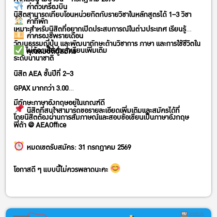
ค่าตั๋วเครื่องบิน
นิสิตสามารถเทียบโอนหน่วยกิตกับรายวิชาในหลักสูตรได้ 1–3 วิชา
ค่าที่พัก
เหมาะสำหรับนิสิตที่อยากเปิดประสบการณ์ในต่างประเทศ เรียนรู้
ค่าครองชีพรายเดือน
วัฒนธรรมญี่ปุ่น และพัฒนาทักษะด้านวิชาการ ภาษา และการใช้ชีวิตใน
และ ไม่ต้องเสียค่าเล่าเรียนเพิ่มเติม
คุณสมบัติผู้สมัคร
ระดับนานาชาติ
นิสิต AEA ชั้นปีที่ 2–3
GPAX มากกว่า 3.00
มีทักษะภาษาอังกฤษอยู่ในเกณฑ์ดี
นิสิตที่สนใจสามารถขอรายละเอียดเพิ่มเติมและสมัครได้ที่
โดยนิสิตต้องผ่านการสัมภาษณ์และสอบข้อเขียนเป็นภาษาอังกฤษ
พี่ต้า @ AEAOffice
หมดเขตรับสมัคร: 31 กรกฎาคม 2569
โอกาสดี ๆ แบบนี้ไม่ควรพลาดนะคะ