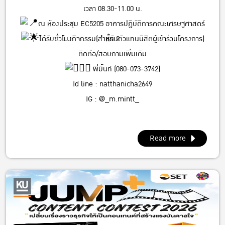
เวลา 08.30-11.00 น.
ณ ห้องประชุม EC5205 อาคารปฏิบัติการคณะเศรษฐศาสตร์
ได้รับชั่วโมงกิจกรรม(สำหรับตัวแทนนิสิตผู้เข้าร่วมโครงการ)
ชั้น 2
ติดต่อ/สอบถามเพิ่มเติม
พี่มิ้นท์ (080-073-3742)
Id line : natthanicha2649
IG : @_m.mintt_
พี่โฟร์ (086-339-3381)
Id line : fourbrabra424
Read more
IG : @four_zapak