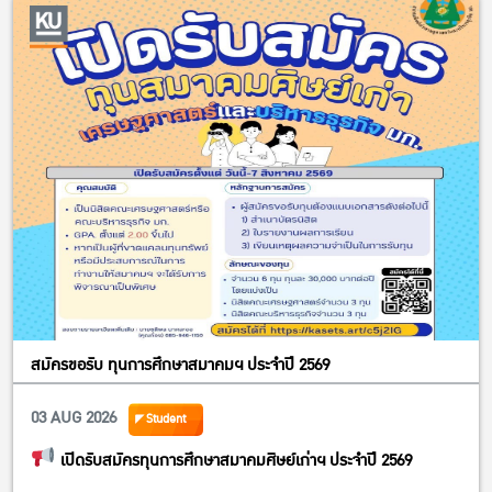
id=aAb3fJDeCk69wULdJ_xK7o8H7dHSZJNGpG5PfP8qrUhUQk…
สมัครขอรับ ทุนการศึกษาสมาคมฯ ประจำปี 2569
03 AUG 2026
Student
เปิดรับสมัครทุนการศึกษาสมาคมศิษย์เก่าฯ ประจำปี 2569