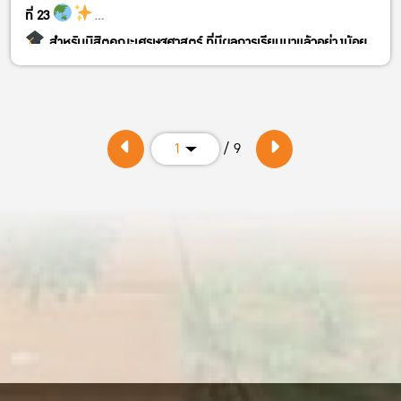
ที่ 23
สำหรับนิสิตคณะเศรษฐศาสตร์ ที่มีผลการเรียนมาแล้วอย่างน้อย
1 ภาคการศึกษา
สมัครได้ตั้งแต่วันนี้ – 18 กรกฎาคม 2569
รับจำนวนจำกัดเพียง 60 ทุน (First Come, First Serve)
/ 9
1
คอร์ส 3,000 บาท และ 3,200 บาท
คอร์สราคา 3,000 บาท
https://kasets.art/7KOwog
คอร์สราคา 3200 บาท
https://kasets.art/0yrP60
สแกน QR Code ในภาพเพื่อสมัครได้เลย!
#EconomicsKU #ทุนสนับสนุนนิสิต #ศูนย์ภาษามก #KU69
#พัฒนาทักษะภาษา