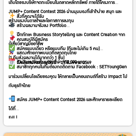
เติบโตของบริษัทจดทะเบียนในตลาดหลักทรัพย์ ภายใต้โครงการ
JUMP+ Content Contest 2026 ผ่านมุมมองที่เข้าใจง่าย สนุก และ
สิ่งที่คุณจะได้รับ
สร้างแรงบันดาลใจและโอกาสการลงทุน
สร้างผลงานจริงลง Portfolio
ฝึกทักษะ Business Storytelling และ Content Creation จาก
คุณสมบัติผู้สมัคร
ผู้เชี่ยวชาญมืออาชีพ
สมัครแบบเดี่ยว หรือแบบทีม (ทีมละไม่เกิน 5 คน)
แสดงศักยภาพบนเวทีตลาดทุนไทย
(1 ทีมส่งผลงานได้มากกว่า 1 ชิ้น)
ชิงเงินรางวัลรวมมูลค่ากว่า 150,000 บาท
เปิดรับสมัครตั้งแต่วันนี้ – 21 สิงหาคม 2569
สมาชิกทุกคนในทีมต้องกดติดตาม Facebook : SETYoungGen
มาร่วมเปลี่ยนไอเดียของคุณ ให้กลายเป็นคอนเทนต์ที่สร้าง Impact ไป
กับธุรกิจไทย
สมัคร JUMP+ Content Contest 2026 และศึกษารายละเอียด
ได้ที่
Fill |
https://forms.cloud.microsoft/Pages/ResponsePage.aspx?