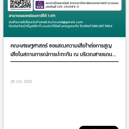
คณะเศรษฐศาสตร์ ขอแสดงความเสียใจต่อการสูญ
เสียในสถานการณ์การปะทะกัน ณ บริเวณชายแดน
ไทย-กัมพูชา และขอส่งกำลังใจใหักับพี่น้องประชาชน
ชาวไทย ตลอดจนทหารหาญที่กำลังปฎิบัติหน้าที่ในเขต
Faculty
ชายแดน
28 JUL 2025