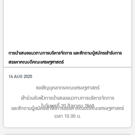
#Bidyalagkarana Library: Extended Hours for Exam Period
Open until midnight — exclusively during this exam period
only
📆 From August 7th to August 15th, 2025
• August 7th – 8th, 2025: Open 08:30 – 24:00
• August 9th – 12th, 2025: Open 09:30 – 20:30
การนำเสนอแนวทางการบริหารจัดการ และซักถามผู้สมัครเข้ารับการ
• August 13th – 15th, 2025: Open 08:30 – 24:00
สรรหาคณบดีคณะเศรษฐศาสตร์
All areas in the Bidyalagkarana are only reserved for
14 AUG 2025
Faculty
students of the faculty of economics
ขอเชิญบุคลากรคณะเศรษฐศาสตร์
***Sorry for any inconvenience
#ExamsSuccess # Bidyalagkarana Library
เข้าร่วมรับฟังการนำเสนอแนวทางการบริหารจัดการ
ในวันพุธที่ 20 สิงหาคม 2568
#OpenLateNoSleep #StudyTillMidnight #ExamPeriod
และซักถามผู้สมัครเข้ารับการสรรหาคณบดีคณะเศรษฐศาสตร์
#สอบนี้ต้องรอด #ห้องสมุดพิทยาลงกรณ #เปิดดึกไม่มีง่วง #อ่านยัน
เวลา 10.00 น.
เที่ยงคืนก็ไหว#ช่วงสอบ
ณ ห้อง EC5205 ชั้น 2 อาคารปฏิบัติการ คณะเศรษฐศาสตร์
—————————————-