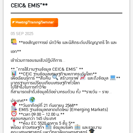
CEIC& EMIS”**
Meeting/Training/Seminar
05 SEP 2025
**ขอเชิญอาจารย์ นักวิจัย และนิสิตระดับปริญญาตรี โท และ
เอก**
เข้าร่วมการอบรมเชิงปฏิบัติการ
** “การใช้งานฐานข้อมูล CEIC& EMIS” **
**CEIC ฐานข้อมูลเศรษฐกิจมหภาคระดับโลก**
เพื่อเรียนรู้การ **สืบค้น
สร้างกราฟ
และดึงข้อมูล
**
มาตรฐานการเปรียบเทียบเศรษฐกิจทั่วโลก
ไปใช้จริงในการทำวิจัย
ที่สามารถเข้าถึงข้อมูลได้อย่างครบถ้วน ทั้ง **รายวัน – ราย
ประเทศ**
**วันอาทิตย์ที่ 21 กันยายน 2568**
EMIS ฐานข้อมูลตลาดเกิดใหม่ (Emerging Markets)
**เวลา 09.00 – 12.00 น.**
ครอบคลุมกว่า 145 ประเทศ
**ห้อง EC 5520 อาคาร 5 ชั้น 5**
พร้อม ข่าวเศรษฐกิจ
ข้อมูลบริษัท
และรายงาน
คณะเศรษฐศาสตร์ มหาวิทยาลัยเกษตรศาสตร์