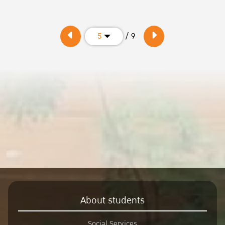
/ 9
5
About students
Social Services