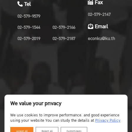
Fax
Tel
02-579-2147
02-579-9579
Email
02-579-1544
02-579-2166
02-579-2019
02-579-2187
econku@ku.th
We value your privacy
We use cookies to improve performance. and good experience
using your website You can study the details at
Privacy Policy
Accept All
Reject All
Customizegs