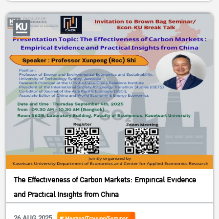
Speaker: Asst. Prof. Jie-Sheng Tan-Soo
Position:
Assistant Professor at National University of Singapore
Director-in-waiting, Institute of Environment and
Sustainability
Publications:
Nature Climate Change and Journal of Development
Economics
Date and time: Thursday September 4th, 2025 from 10.30
– 11.30 AM (Bangkok)
Room 5628, Laboratory Building, Faculty of Economics,
Kasetsart University
Register :
https://forms.gle/YaNEri36VgCKmrns7
The Effectiveness of Carbon Markets: Empirical Evidence
Online Meeting Program Zoom
and Practical Insights from China
Meeting ID: 980 1367 6060 Passcode : 681229 Join Zoom
26 AUG 2025
Meeting/Training/Seminar