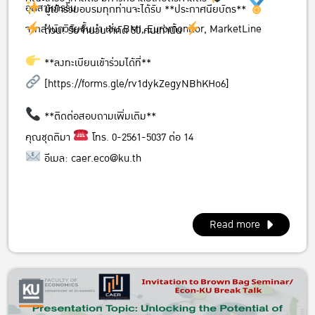
อุตสาหกรรม
ผู้เข้าร่วมอบรมทุกท่านจะได้รับ **ประกาศนียบัตร**
จากสำนักวิจัยชั้นนำ เช่น BMI, Euromonitor, MarketLine
ด่วน! รับจำนวนจำกัด 50 คนเท่านั้น
**ลงทะเบียนเข้าร่วมได้ที่**
[
https://forms.gle/rv1dykZegyNBhKHo6]
**ติดต่อสอบถามเพิ่มเติม**
คุณชุดติมา
โทร. 0-2561-5037 ต่อ 14
อีเมล: caer.eco@ku.th
Read more