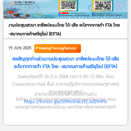
งานประชุมเสวนา อาชีพประมงไทย ได้-เสีย อะไรจากการทำ FTA ไทย
-สมาคมการค้าเสรียุโรป (EFTA)
19 JUN 2025
Meeting/Training/Seminar
ขอเชิญทุกท่านร่วมงานประชุมเสวนา อาชีพประมงไทย ได้-เสีย
อะไรจากการทำ FTA ไทย -สมาคมการค้าเสรียุโรป (EFTA)
วันพฤหัสบดีที่ 26 มิ.ย.2568 เวลา 9.00-12.00น. ห้อง
Convention Hall ชั้น2 อาคารปฏิบัติการคณะเศรษฐศาสตร์
คณะเศรษฐศาสตร์
สามารถลงทะเบียนตามลิงค์ด้านล่าง
จัดโดย ภาควิชาเศรษฐศาสตร์เกษตรและทรัพยากร คณะ
https://forms.gle/sf9mVokuTEJaQYHP6
เศรษฐศาสตร์และคณะประมง มหาวิทยาลัยเกษตรศาสตร์