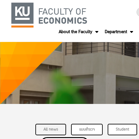
About the Faculty
Department
All news
แบบสำรวจ
Student