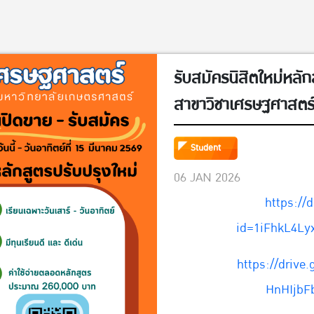
รับสมัครนิสิตใหม่หล
สาขาวิชาเศรษฐศาสตร์ธ
MBE รุ่นที่ 33 (รหัส
Student
ตั้งแต่วันนี้ – วันอาทิ
06 JAN 2026
https://
id=1iFhkL4Ly
https://drive
HnHIjbF