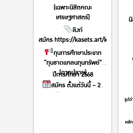
(เฉพาะนิสิตคณะ
เศรษฐศาสตร์)
น
ลิงก์
สมัคร
https://kasets.art/kpULb2
ทุนการศึกษาประเภท
“ทุนขาดแคลนทุนทรัพย์”
(ภาคปลาย)
ปีการศึกษา 2568
สมัคร ตั้งแต่วันนี้ – 22
ธันวาคม 2568
รูปถ
เวลาส่ง 09.00 น. –
18.00 น.
หลัก
ส่งใบสมัครที่ งานบริการ