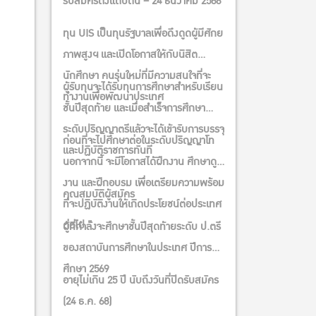
รับสมัครตั้งแต่บัดนี้ – 24 ธันวาคม 2568
ทุน UIS เป็นทุนรัฐบาลเพื่อดึงดูดผู้มีศักย
ภาพสูงฯ และเปิดโอกาสให้กับนิสิต
นักศึกษา คนรุ่นใหม่ที่มีความสนใจที่จะ
ผู้รับทุนจะได้รับทุนการศึกษาสำหรับเรียน
ทำงานเพื่อพัฒนาประเทศ
ชั้นปีสุดท้าย และเมื่อสำเร็จการศึกษา
ระดับปริญญาตรีแล้วจะได้เข้ารับการบรรจุ
ก่อนที่จะไปศึกษาต่อในระดับปริญญาโท
และปฏิบัติราชการทันที
นอกจากนี้ จะมีโอกาสได้ฝึกงาน ศึกษาดู
งาน และฝึกอบรม เพื่อเตรียมความพร้อม
คุณสมบัติผู้สมัคร
ที่จะปฏิบัติงานให้เกิดประโยชน์ต่อประเทศ
ต่อไป ”
ผู้ที่กำลังจะศึกษาชั้นปีสุดท้ายระดับ ป.ตรี
ของสถาบันการศึกษาในประเทศ ปีการ
ศึกษา 2569
อายุไม่เกิน 25 ปี นับถึงวันที่ปิดรับสมัคร
(24 ธ.ค. 68)