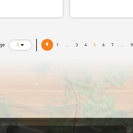
age
5
1
...
3
4
5
6
7
...
9