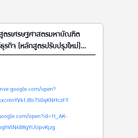
ักสูตรเศรษฐศาสตรมหาบัณฑิต
ุรกิจ (หลักสูตรปรับปรุงใหม่)
 69) ประจำภาคต้น ปีการศึกษา 2569
ตย์ที่ 15 มีนาคม 2569
drive.google.com/open?
xxcr6nYVk1JBsTS0qKNHczFY
.google.com/open?id=1t_AK-
bghVlN4B8gYIJUpvKjzg