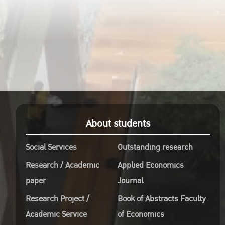
Onsite ณ คณะเศรษฐศาสตร์
มหาวิทยาลัยเกษตรศาสตร์ วิทยาเขต
บางเขน และดูงานและทำ Workshop ที่
Bangkok Backyard
วิทยากรโดยอาจารย์ผู้เชี่ยวชาญด้าน
ธุรกิจและการตลาดจากภาคภาควิชา
เศรษฐศาสตร์เกษตรและทรัพยากร คณะ
เศรษฐศาสตร์ มหาวิทยาลัย
About students
เกษตรศาสตร์ และวิทยากรรับเชิญ คือ
Social Services
Outstanding research
คุณธนัช ชาญนิธิบวร และคุณพัชริดา
ธรรมเกสร ผู้ร่วมก่อตั้ง Bangkok
Research / Academic
Applied Economics
Backyard
paper
Journal
หลักสูตรนี้เหมาะสำหรับผู้ที่ต้องการ
Research Project /
Book of Abstracts Faculty
ทำธุรกิจลานกางเต็นท์ หรือ ผู้ที่สนใจ
Academic Service
of Economics
อบรมเพื่อเป็นแนวทางในการดำเนินธุรกิจ