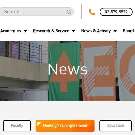
02-579-9579
Academics
Research & Service
News & Activity
Board 
News
Faculty
Meeting/Training/Seminar
Education