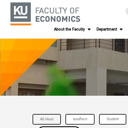
About the Faculty
Department
All news
แบบสำรวจ
Student