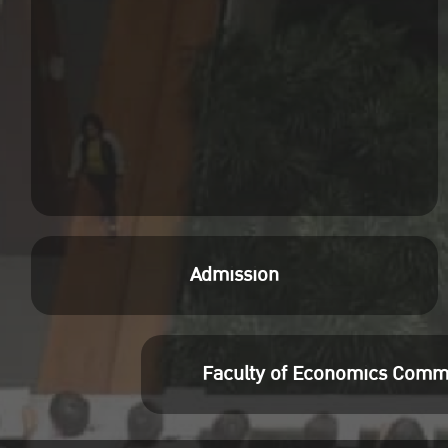
การท่องเที่ยวเชื่อมโยงหรือลานกางเต็นท์
ในอนาคต
หลักสูตรนี้เหมาะสำหรับเจ้าหน้าที่ของ
รัฐ เช่น กรมอุทยานแห่งชาติ สัตว์ป่า และ
พันธุ์พืช, กรมการท่องเที่ยว,กรมส่งเสริม
การเกษตร, อบต., เทศบาล และหน่วย
งานรัฐที่เกี่ยวข้อง เพื่อเป็นแนวทางในการ
พัฒนาการท่องเที่ยวลานกางเต็นท์ใน
อนาคต
Admission
จุดเด่นของโครงการอบรมนี้
การประยุกต์แนวคิดและทฤษฎีด้าน
โมเดลธุรกิจและการตลาด และได้ความรู้
Faculty of Economics Comm
และประสบการณ์จากผู้ที่ทำธุรกิจลานลาน
กางเต็นท์จริง เพื่อเรียนรู้ก่อนตัดสินใจ