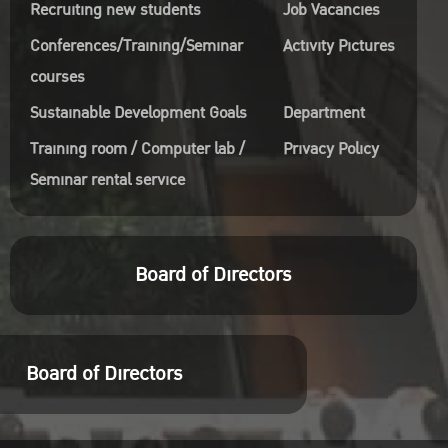
Recruiting new students
Job Vacancies
ิมพ์
Conferences/Training/Seminar
Activity Pictures
นัก
courses
Sustainable Development Goals
Department
ws,
Training room / Computer lab /
Privacy Policy
สะดวก
Seminar rental service
บ
Board of Directors
er,
บ
Board of Directors
ะบบ
นธ์