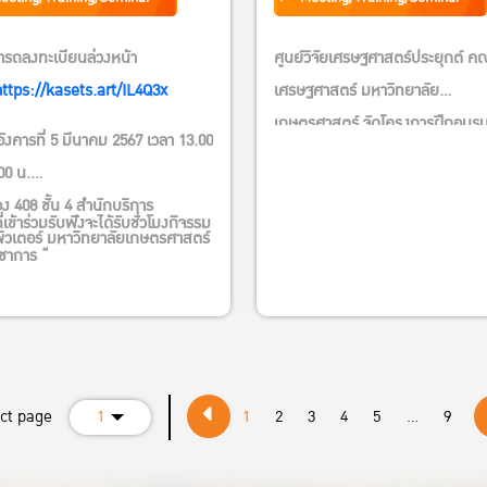
ารถลงทะเบียนล่วงหน้า
ศูนย์วิจัยเศรษฐศาสตร์ประยุกต์ ค
https://kasets.art/IL4Q3x
เศรษฐศาสตร์ มหาวิทยาลัย
เกษตรศาสตร์ จัดโครงการฝึกอบร
อังคารที่ 5 มีนาคม 2567 เวลา 13.00
ฐานข้อมูล EMIS ซึ่งเป็นฐานข้อมูลที
00 น.
รวบรวมข้อมูลในตลาดที่เกิดใหม่มา
ง 408 ชั้น 4 สำนักบริการ
145 ประเทศ ซึ่งประกอบไปด้วยข้อม
ี่เข้าร่วมรับฟังจะได้รับชั่วโมงกิจรรม
ิวเตอร์ มหาวิทยาลัยเกษตรศาสตร์
ข้อมูลบริษัท และรายงานวิจัยจากห
ิชาการ “
หลายที่ อาทิเช่น BMI, Euromonit
Market Line และอื่นๆ รายละเอีย
ข้อมูลประกอบไปด้วย:
ข้อมูลโปรไฟล์บริษัทมากกว่า 10
ect page
1
1
บริษัท ทั้ง บริษัทจดทะเบียนใน
2
3
4
5
...
9
ตลาดหลักทรัพย์และบริษัทที่ไม่ได้
ทะเบียน (Company Analysis,