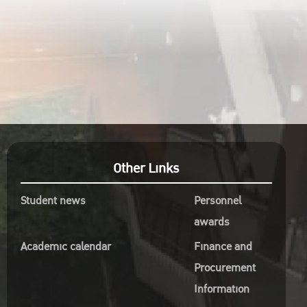
&
รเงิน
ิจการ
ว่า
Other Links
sis,
Student news
Personnel
awards
หน่วย
Academic calendar
Finance and
ละ
Procurement
Information