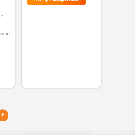
ณะ
มระบบ
่
กกว่า
ูลข่าว
ลาก
or,
ดฐาน
 ล้าน
จด