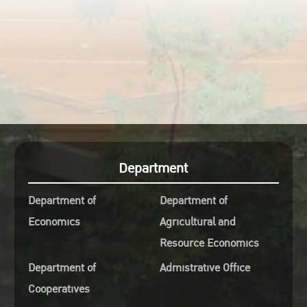
Financial Statement- Listed 
Non-Listed Companies)
ข้อมูลโปรไฟล์บริษัทพร้อมงบกา
มากกว่า 3 ล้านบริษัท (Financial
Statements)
ข้อมูลการควบรวมและการซื้อก
(M&A, ECM)
ข้อมูลในกลุ่มอุตสาหกรรมมากก
Department
370 อุตสาหกรรม (Industry Analy
Department of
Department of
NAICS & EMIS
Economics
Agricultural and
Industries)
Resource Economics
ข้อมูลบทวิเคราะห์งานวิจัยจาก
งานต่างๆ ทั้งในภาคอุตสาหกรรมแ
Department of
Admistrative Office
บริษัท (Company & Industry
Cooperatives
Reports)