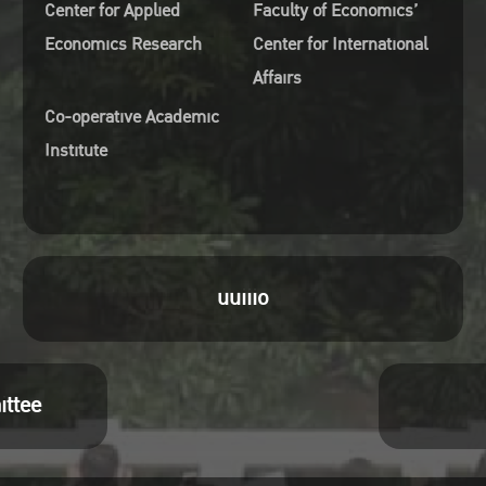
Center for Applied
Faculty of Economics’
ข้อมูลข่าวจากแหล่งข่าวสำนักพ
Economics Research
Center for International
อัพเดทรายวันในทุกๆ ประเทศทั้งสำ
Affairs
พิมพ์ในประเทศและต่างประเทศ
Co-operative Academic
(Industry News, Company Ne
Institute
M&A News)
เครื่องมือการใช้งานที่ง่ายและ
บนฐานข้อมูล EMIS อาทิ เช่นเปรีย
เทียบข้อมูลในเชิงอุตสาหกรรม,
เครื่องมือค้นหาข้อมูลบริษัท เป็นต้น
uuiiio
(Benchmark Indicators, Screen
Comparison etc.)
** สำหรับผู้เข้าร่วมอบรมยังได้รับใ
ittee
ประกาศนียบัตรจากการฝึกอบรมร
ฐานข้อมูล EMIS**
โดยจัดขึ้นในศุกร์ที่ 23 กุมภาพั