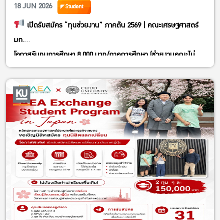
(ปิดรับสมัครเวลา 22:00 น. ตามเวลาประเทศไทย)
18 JUN 2026
Student
โดยสามารถเลือกคอร์สที่ต้องการสมัครได้จาก 3 ตัวเลือกด้านล่าง
เปิดรับสมัคร “ทุนช่วยงาน” ภาคต้น 2569 | คณะเศรษฐศาสตร์
*แม้ว่าในขั้นตอนการสมัคร ท่านจะสามารถเลือกคอร์ส
มก.
ที่สะดวกเข้าร่วมได้มากกว่า 1 คอร์ส แต่อย่างไรก็ตาม
โอกาสรับทุนการศึกษา 8,000 บาท/ภาคการศึกษา (ช่วยงานคณะไม่
หากท่านได้รับการคัดเลือก ท่านจะได้เข้าร่วมฝึกงาน
น้อยกว่า 80 ชม.)
ใน 1 คอร์สจากที่เลือกไว้เท่านั้น
รับสมัคร: วันนี้ – 3 กรกฎาคม 2569
1) Online Course : 24 สิงหาคม – 18 กันยายน 2026
สมัครออนไลน์ได้ที่:
https://forms.gle/A5vBDAqKrJqjfURP8
2) Onsite Course 1 : 7 ตุลาคม – 26 พฤจิกายน 2026
คุณสมบัติ:
3) Onsite Course 2 : 4 พฤศจิกายน – 20 ธันวาคม 2026
– นิสิตที่เรียนมาแล้วอย่างน้อย 1 ภาคการศึกษา
สมัคร/อ่านรายละเอียดเพิ่มเติมได้ที่
– GPAX 2.00 ขึ้นไป
>>>
https://internshipprogram.go.jp/
<<<
หลักฐานที่ต้องแนบ:
*คัดเลือกใบสมัครและสัมภาษณ์ช่วงกรกฎาคม-สิงหาคม
– เรซูเม่ประวัตินิสิต / สำเนาใบแสดงผลการศึกษา (1 ชุด)
(ตรวจสอบรายละเอียดของแต่ละคอร์สได้ผ่านเว็บไซต์)
– สำเนาบัตรนิสิต (1 ชุด) / ตารางเรียน (1 ชุด)
STEP 1: หาปุ่ม ‘ENTRY FOR FOREIGN TALENT’
ติดต่อ: งานบริการการศึกษา อาคาร 4 ชั้น 1
และคลิกที่ ‘Application Overview’ ด้านล่าง
(ประกาศวันสัมภาษณ์ให้ทราบภายหลัง)