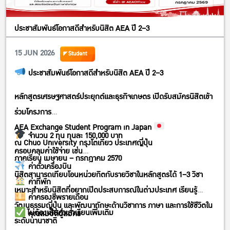
STEP 2: อ่านข้อมูลให้ครบถ้วน (และเลื่อนลงไปจนถึงส่วนท้ายของ
#ทุนช่วยงาน #เศรษฐศาสตร์ #มหาวิทยาลัยเกษตรศาสตร์
หน้า)
ประชาสัมพันธ์โอกาสดีสำหรับนิสิต AEA ปี 2–3
STEP 3: เมื่อปุ่ม ‘ENTRY FOR FOREIGN TALENT’ เปลี่ยนเป็นสี
ส้ม
15 JUN 2026
Student
สามารถคลิกและเริ่มสมัครได้ทันที!
ประชาสัมพันธ์โอกาสดีสำหรับนิสิต AEA ปี 2–3
=======
สนับสนุนการหางานที่ใช่ ได้งานที่ชอบ
หลักสูตรเศรษฐศาสตร์ประยุกต์และธุรกิจเกษตร เปิดรับสมัครนิสิตเข้า
ต่อยอดความฝันในการทำงานที่ประเทศญี่ปุ่น
ร่วมโครงการ
กับ PASONA OVERSEA RECRUITMENT (THAILAND)
AEA Exchange Student Program in Japan
จำนวน 2 ทุน ทุนละ 150,000 บาท
=======
ณ Chuo University กรุงโตเกียว ประเทศญี่ปุ่น
ครอบคลุมค่าใช้จ่าย เช่น
สอบถามข้อมูลเพิ่มเติม โปรดติดต่อ
ภาคเรียน เมษายน – กรกฎาคม 2570
ค่าตั๋วเครื่องบิน
Japan Internship Program Office (Thailand)
นิสิตสามารถเทียบโอนหน่วยกิตกับรายวิชาในหลักสูตรได้ 1–3 วิชา
ค่าที่พัก
อีเมล: japanproject@pasona.co.th
เหมาะสำหรับนิสิตที่อยากเปิดประสบการณ์ในต่างประเทศ เรียนรู้
ค่าครองชีพรายเดือน
โทรศัพท์: +66-64-718-4497 (คิน)
วัฒนธรรมญี่ปุ่น และพัฒนาทักษะด้านวิชาการ ภาษา และการใช้ชีวิตใน
และ ไม่ต้องเสียค่าเล่าเรียนเพิ่มเติม
คุณสมบัติผู้สมัคร
หรือ +66-94-282-9326 (เค้ก)
ระดับนานาชาติ