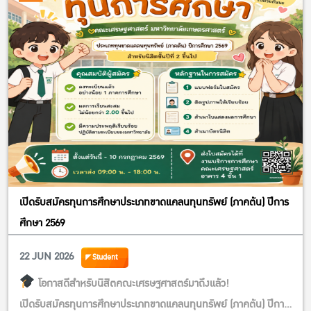
เปิดประสบการณ์ใหม่
พร้อมต่อยอดโอกาสการทำงานกับบริษัทญี่ปุ่นในอนาคต
บอกเลยว่าห้ามพลาด!
และที่สำคัญ…
ฟรีตลอดทั้งโครงการ ไม่มีค่าใช้จ่าย
จุดเด่นของโครงการนี้
– เรียนรู้สภาพแวดล้อมการทำงานแบบญี่ปุ่นผ่านการฝึกงาน
– ต่อยอดโอกาสด้านเส้นทางอาชีพในประเทศญี่ปุ่น
หรือกับบริษัทสัญชาติญี่ปุ่น
– ใช้ความเชี่ยวชาญต่อยอดสู่ความสำเร็จในประเทศญี่ปุ่น
เปิดรับสมัครทุนการศึกษาประเภทขาดแคลนทุนทรัพย์ (ภาคต้น) ปีการ
คุณสมบัติผู้สมัคร
ศึกษา 2569
– อายุ 18-39 ปี (ณ วันที่ 24 ส.ค. 2026)
– ถือสัญชาติไทย หรือประเทศในกลุ่ม OECD/DAC
22 JUN 2026
Student
– กำลังศึกษาปีสุดท้ายในระดับปริญญาตรี
โอกาสดีสำหรับนิสิตคณะเศรษฐศาสตร์มาถึงแล้ว!
หรือจบการศึกษาปริญญาตรีขึ้นไป
เปิดรับสมัครทุนการศึกษาประเภทขาดแคลนทุนทรัพย์ (ภาคต้น) ปีการ