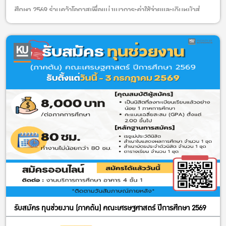
– มีทักษะภาษาญี่ปุ่น (ระดับ JLPT N3 / CEFR B1 ขึ้นไป)
ศึกษา 2569 ร่วมคว้าโอกาสเพื่อแบ่งเบาภาระค่าใช้จ่ายและเดินหน้าสู่
หรือทักษะภาษาอังกฤษ
ความสำเร็จไปด้วยกัน
– ยังไม่เคยเข้าร่วมฝึกงานในโครงการ Japan Internship
สมัครได้ตั้งแต่วันนี้ – 10 กรกฎาคม 2569
Program
ลิงก์สมัคร
https://kasets.art/kpULb2
ของ METI มาก่อน
เวลาส่ง 09.00 น. – 18.00 น.
โครงการฝึกงานนี้มีซัพพอร์ตเรื่องอะไรบ้าง?
ส่งใบสมัครที่ งานบริการการศึกษา อาคาร 4 ชั้น 1 คณะ
– กิจกรรมฝึกอบรมเพื่อเตรียมความพร้อมสำหรับการฝึกงาน
เศรษฐศาสตร์
– ประกันเพื่อคุ้มครองระหว่างการฝึกงาน
– เงินทุนสนับสนุนค่าครองชีพ
(แตกต่างกันไปตามคอร์ส Online และ Onsite)
– ที่พักและตั๋วเครื่องบินไป-กลับชั้น Economy
(สำหรับคอร์ส Onsite ณ ประเทศญี่ปุ่น)
– ความช่วยเหลืออำนวยความสะดวกในการขอวีซ่า
วิธีสมัคร (ฟรี! ไม่มีค่าใช้จ่าย)
รับสมัคร ทุนช่วยงาน (ภาคต้น) คณะเศรษฐศาสตร์ ปีการศึกษา 2569
สมัครได้ตั้งแต่วันนี้ – 30 มิ.ย. 2026