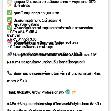
ระยะเวลาฝึกงานประมาณเดือนมกราคม – พฤษภาคม 2570
สิ่งที่จะได้รับ
ทุนสนับสนุนสูงสุด 150,000 บาท
ประสบการณ์ทำงานในต่างประเทศ
คุณสมบัติผู้สมัคร
พัฒนาทักษะภาษาอังกฤษและการทำงานในสภาพแวดล้อม
• นิสิต AEA ชั้นปีที่ 4
นานาชาติ
• GPA มากกว่า 3.00
สร้างเครือข่ายและเปิดมุมมองใหม่ในการทำงาน
รับสมัครถึงวันที่ 3 กรกฎาคม 2569
• มีทักษะการสื่อสารภาษาอังกฤษ
• ส่ง CV ภาษาอังกฤษ และผลสอบภาษาอังกฤษ (ถ้ามี)
หากคุณอยากมีประสบการณ์ฝึกงานในต่างประเทศ และทำให้
Resume ของคุณโดดเด่นกว่าคนอื่น โอกาสนี้รอคุณอยู่!
สอบถามรายละเอียดเพิ่มเติมได้ที่ พี่ต้า สำนักงานภาควิชา ศกท.
อาคาร 2 ชั้น 3
Think Globally, Grow Professionally
#AEA #SingaporeInternship #TemasekPolytechnic #สหกิจ