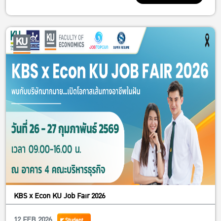
Taipei School of Economics and Political Science (TSE)
What you’ll learn
• Introduction to TSE
• Academic programs offered
• Scholarship opportunities
Guest Speakers
Prof. Yves Tiberghien
Dean & Director of MA Program
TSE Distinguished Professor
Prof. Vorada Limjaroenrat
Postdoctoral Researcher
Wednesday, 28 January 2026
11:00 – 11:40 AM
KBS x Econ KU Job Fair 2026
Room EC5205, Building 5
Open to all ECON students
12 FEB 2026
Student