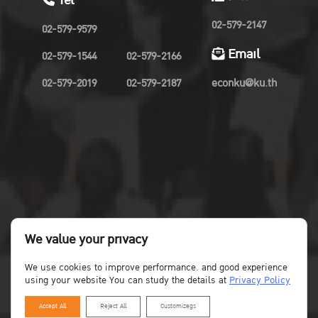
Tel
02-579-2147
02-579-9579
Email
02-579-1544
02-579-2166
02-579-2019
02-579-2187
econku@ku.th
We value your privacy
We use cookies to improve performance. and good experience
using your website You can study the details at
Privacy Policy
Accept All
Reject All
Customizegs