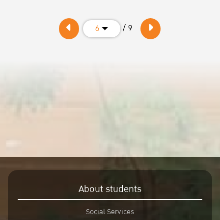
คุณสมบัติของผู้ประกวด
/ 9
6
1. มีสถานภาพเป็นนิสิตปริญญาตรี คณะเศรษฐศาสตร์ มหาวิทยาลัย
เกษตรศาสตร์
2. สมาชิกสามารถมีได้ 1- 3
ขอบเขตของวีดีโอคลิป
1.วีดีโอคลิปมีความยาวไม่เกิน 2 นาที รวมไตเติ้ล (ถ้ามี) และต้อง
สอดคล้องกับหัวข้อการประกวด
2.เนื้อหาต้องเหมาะสม ไม่ขัดต่อศีลธรรม ไม่กระทบต่อสถาบันชาติ
ศาสนา พระมหากษัตริย์ และไม่สร้างความแตกแยกในสังคม
3.ผู้ส่งผลงานต้องรับผิดชอบลิขสิทธิ์ของเนื้อหา โดยผลงานถือเป็น
ลิขสิทธิ์ร่วมของผู้สร้างสรรค์และคณะเศรษฐศาสตร์ มหาวิทยาลัย
เกษตรศาสตร์ และผลการตัดสินของคณะกรรมการถือเป็นที่สิ้นสุด
About students
กรอบข้อมูลในแบบฟอร์มให้ครบถ้วน
แนบไฟล์ผลงานตามรูปแบบที่กำหนด ผลงานต้องเป็นไฟล์ MP4/MON
Social Services