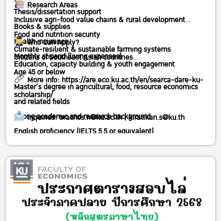
Research Areas
Thesis/dissertation support
Inclusive agri-food value chains & rural development
Books & supplies
Food and nutrition security
Health insurance
Who Can Apply?
Climate-resilient & sustainable farming systems
Monthly stipend (living expenses)
Citizens of Southeast Asian countries
Education, capacity building & youth engagement
Age 45 or below
More info:
https://are.eco.ku.ac.th/en/searca-dare-ku-
Master’s degree in agricultural, food, resource economics
scholarship/
and related fields
Strong academic and research background
Inquiries: orachos.n@ku.ac.th | kiratikan.s@ku.th
English proficiency (IELTS 5.5 or equivalent)