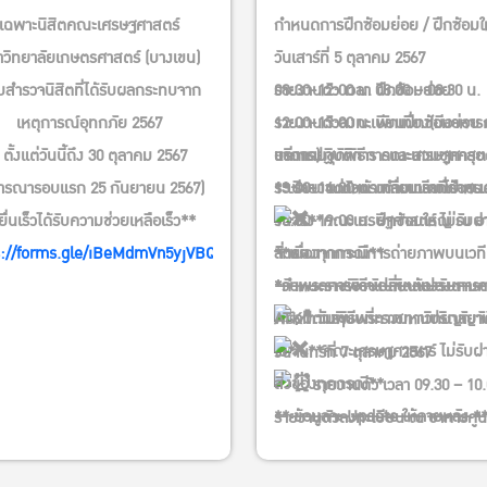
เฉพาะนิสิตคณะเศรษฐศาสตร์
กำหนดการฝึกซ้อมย่อย / ฝึกซ้อมใ
วิทยาลัยเกษตรศาสตร์ (บางเขน)
วันเสาร์ที่ 5 ตุลาคม 2567
สำรวจนิสิตที่ได้รับผลกระทบจาก
รายงานตัว เวลา 08.00 – 08.30 น.
08:30-12:00 น. ฝึกซ้อมย่อย
เหตุการณ์อุทกภัย 2567
รายงานตัวลงทะเบียนฝึกซ้อมย่อย
12:00-13:00 น. พักเที่ยง(มีอาหาร
 ตั้งแต่วันนี้ถึง 30 ตุลาคม 2567
อาคารปฏิบัติการ คณะเศรษฐศาสตร
บริการ)
แต่งกายชุดพิธีการและสวมชุดครุ
จารณารอบแรก 25 กันยายน 2567)
** รายงานตัวตรงตามเวลาที่กำหน
13:00-14:00 น. เคลื่อนแถวไป ศร.
ระเบียบ แต่งหน้า ทำผมเรียบร้อย 
ยื่นเร็วได้รับความช่วยเหลือเร็ว**
15:00-19:00 น. ฝึกซ้อมใหญ่ ณ อ
วันจริง
**คณะเศรษฐศาสตร์ ไม่รับฝ
s://forms.gle/iBeMdmVn5yjVBQnA6
จักรฯ
**เนื่องจากจะมีการถ่ายภาพบนเวท
สิ่งของทุกกรณี**
*กำหนดการอาจเปลี่ยนแปลงตาม
*วันพระราชพิธีบัณฑิตต้องรับการ
——————————————
พร้อมต่างๆ
ATK ตามระบบที่ทางมหาวิทยาลัยจ
วันพิธีพระราชทานปริญญาบ
ไว้*
**คณะเศรษฐศาสตร์ ไม่รับฝ
วันจันทร์ที่ 7 ตุลาคม 2567
สิ่งของทุกกรณี**
รายงานตัว เวลา 09.30 – 10.
** ข้อมูลจะ Update ให้ภายหลัง *
——————————————
รายงานตัวลงทะเบียน ณ อาคารศูน
กำหนดการอาจมีการเปลี่ยนแปลง
เรียนรวม ศร.1 (มีอาหารกล่องบริก
ความเหมาะสม
12:00 น. เคลื่อนแถว