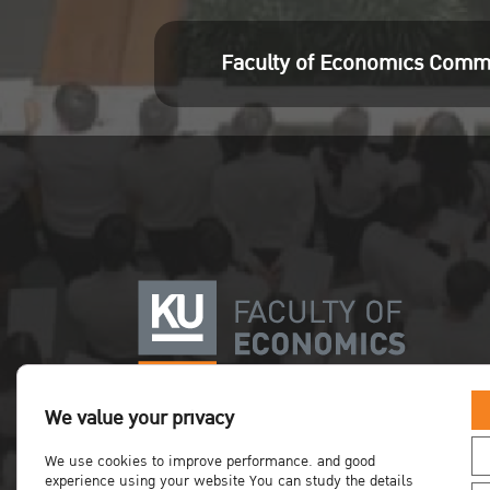
Faculty of Economics Comm
We value your privacy
We use cookies to improve performance. and good
experience using your website You can study the details