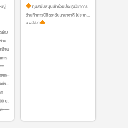
หญ่
ทุนสนับสนุนเข้าร่วมประชุมวิชาการ
ด้านกิจการนิสิตระดับนานาชาติ (ประเทศ
สิงคโปร์)
 ณ
กล่อง
จำนวนทุน 4 ทุน /ทุนละไม่เกิน
์
ยตาม
20,000 บาท
ด **
1
เสมือน
ระหว่างวันที่ 16 – 22 พฤศจิกายน 2567
าคาร
าก
โดยมีค่าใช้จ่ายทั้งสิ้น 47,750 บาท
ี**
(กำหนดการอาจเปลี่ยนแปลงตามความ
ความ
ตรวจ
เหมาะสม และความจำเป็น)
————————-
ัดทำ
เปิดรับสมัครตั้งแต่วันนี้ – 22
ัตร
าก
กันยายน 2567 (เวลา 16.00 น.)
สมัคร
00 น.
*
https://forms.gle/Ek75dEno23XJ5nuu5
————————
ย์
รายละเอียด
ตาม
าร)
https://kasets.art/CdUSW8