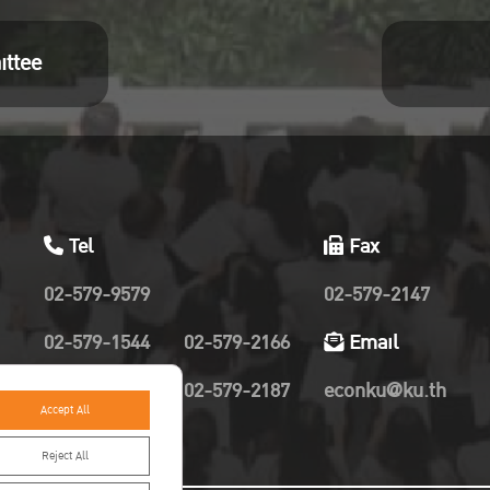
ittee
Tel
Fax
02-579-9579
02-579-2147
02-579-1544
02-579-2166
Email
02-579-2019
02-579-2187
econku@ku.th
Accept All
Reject All