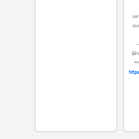
มหา
แบบ
–
(พิ
**
http