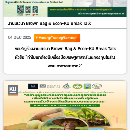
งานเสวนา Brown Bag & Econ-KU Break Talk
04 DEC 2025
Meeting/Training/Seminar
ขอเชิญร่วม
งานเสวนา Brown Bag & Econ-KU Break Talk
หัวข้อ “ทำไมเราต้องมีเครื่องมือเศรษฐศาสตร์และกองทุนในร่าง
พรบ.อากาศสะอาด?”
วันอังคารที่ 16 ธันวาคม 2568 เวลา 09.30 – 11.30 น.
ณ ห้อง EC 5205 ชั้น 2 อาคารปฏิบัติการคณะเศรษฐศาสตร์
มหาวิทยาลัยเกษตรศาสตร์ หรือทางออนไลน์
Join Zoom Meeting
https://zoom.us/j/94775172589?
pwd=ktMft62H52QsbbzncrLbkuMIb6fybb.1
Meeting ID: 947 7517 2589
Passcode: 706749