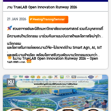
งาน TrueLAB Open Innovation Runway 2026
21 JAN 2026
Meeting/Training/Seminar
ชวนอาจารย์และนิสิตมหาวิทยาลัยเกษตรศาสตร์ รวมถึงบุคลากรที่
มีความสนใจนวัตกรรม มาร่วมค้นหาแรงบันดาลใจและโอกาสใหม่ๆด้าน
นวัตกรรม
และโอกาสในการต่อยอดงานวิจัย–โปรเจกต์ด้าน Smart Agri, AI, IoT
.
และพลังงานอัจฉริยะ พร้อมโอกาสชิงทุนพัฒนานวัตกรรมรวมกว่า
ในงาน TrueLAB Open Innovation Runway 2026 – Open
140,000 บาท
House @ KU พิเศษเฉพาะ KU เท่านั้น !! พบกับเวทีที่รวมความรู้
.
เทคโนโลยี
28 ม.ค. 2569 |
13.30–16.00
สำนักบริการคอมพิวเตอร์ ชั้น 3 ห้อง 306
ม.เกษตรศาสตร์ บางเขน
.
มาร่วมปลดล็อกพลังของไอเดีย และสร้างเส้นทางนวัตกรรมใหม่ไปด้วย