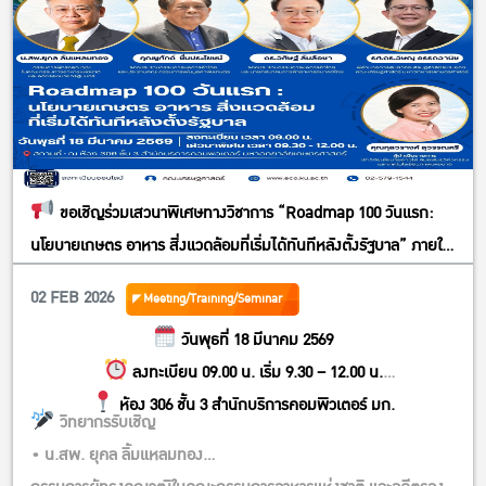
กัน!
.
ลงทะเบียนสำรองที่นั่งด่วน
Scan QR Code หรือ คลิก >>
https://forms.gle/omZ2d91uxrRYDxtx5
ขอเชิญร่วมเสวนาพิเศษทางวิชาการ “Roadmap 100 วันแรก:
นโยบายเกษตร อาหาร สิ่งแวดล้อมที่เริ่มได้ทันทีหลังตั้งรัฐบาล” ภายใต้
การประชุมวิชาการ ครั้งที่ 64 มหาวิทยาลัยเกษตรศาสตร์ The 64th
02 FEB 2026
Meeting/Training/Seminar
KU Annual Conference Bridging Innovation and Society:
วันพุธที่ 18 มีนาคม 2569
Toward a Smart and Sustainable Future
ลงทะเบียน 09.00 น. เริ่ม 9.30 – 12.00 น.
ห้อง 306 ชั้น 3 สำนักบริการคอมพิวเตอร์ มก.
วิทยากรรับเชิญ
• น.สพ. ยุคล ลิ้มแหลมทอง