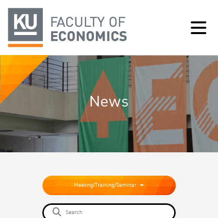
News
Meeting/Training/Seminar