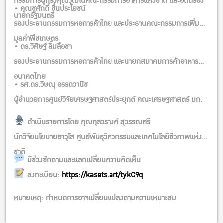
กรรมการผู้ทรงคุณวุฒิในคณะกรรมการอาหารแห่งชาติ และอดีตรอง
• คุณชูศักดิ์ ชื่นประโยชน์
นายกรัฐมนตรี
รองประธานกรรมการหอการค้าไทย และประธานคณะกรรมการเพิ่ม
มูลค่าพืชเกษตร
• ดร.วิศิษฐ์ ลิ้มลือชา
รองประธานกรรมการหอการค้าไทย และนายกสมาคมการค้าอาหาร
อนาคตไทย
• รศ.ดร.วิษณุ อรรถวานิช
ผู้อำนวยการศูนย์วิจัยเศรษฐศาสตร์ประยุกต์ คณะเศรษฐศาสตร์ มก.
ดำเนินรายการโดย คุณกุลวรางค์ สุวรรณศรี
นักวิจัยนโยบายอาวุโส ศูนย์พันธุวิศวกรรมและเทคโนโลยีชีวภาพแห่ง
ชาติ
มีช่วงซักถามและแลกเปลี่ยนความคิดเห็น
ลงทะเบียน:
https://kasets.art/tykC9q
หมายเหตุ: กำหนดการอาจเปลี่ยนแปลงตามความเหมาะสม