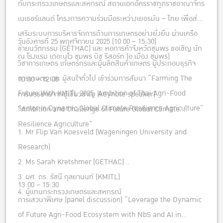
กับกระทรวงเกษตรและสหกรณ์ สถานเอกอัครราชทูตราชอาณาจักร
เนเธอร์แลนด์ โครงการความร่วมมือระหว่างเยอรมัน – ไทย เพื่อส่ง
เสริมระบบการบริหารจัดการด้านการเกษตรอย่างยั่งยืน ผ่านเครือ
วันอังคารที่ 25 พฤศจิกายน 2025 (10.00 – 15:30)
ข่ายนวัตกรรม (GETHAC) และ หอการค้าจังหวัดชุมพร ขอเชิญ นัก
ณ โรงแรม เดอะนูโว ชุมพร บิช รีสอร์ท (อ.เมือง ชุมพร)
วิชาการเกษตร เกษตรกรและผู้ผลิตสินค้าเกษตร ผู้ประกอบธุรกิจ
การเกษตร และ ผู้สนใจทั่วไป เข้าร่วมการสัมนา “Farming The
10:00 – 12:00
Future With KMITL 2025: Ambition of Thai Agri-Food
การบรรยายจากผู้เชี่ยวชาญ (keynote speaker)
Sector in Dynamic Global Climate Resilience Agriculture”
“Ambition and Challenge of Future Global Climate
Resilience Agriculture”
1. Mr Flip Van Koesveld (Wageningen University and
Research)
2. Ms Sarah Kretshmer (GETHAC)
3. ผศ. ดร. รัชนี กุลยานนท์ (KMITL)
13:00 – 15:30
4. ผู้แทนกระทรวงเกษตรและสหกรณ์
การเสวนาพิเศษ (panel discussion) “Leverage the Dynamic
of Future Agri-Food Ecosystem with NbS and AI in