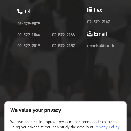
Fax
Tel
02-579-2147
02-579-9579
Email
02-579-1544
02-579-2166
02-579-2019
02-579-2187
econku@ku.th
We value your privacy
We use cookies to improve performance. and good experience
using your website You can study the details at
Privacy Policy