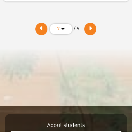
/ 9
7
About students