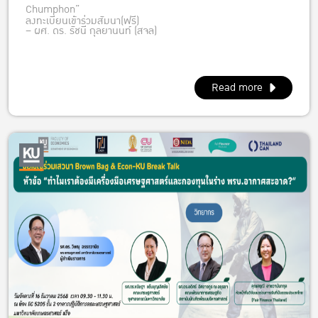
Chumphon”
ลงทะเบียนเข้าร่วมสัมนา(ฟรี)
– ผศ. ดร. รัชนี กุลยานนท์ (สจล)
– รศ. ดร. ลำแพน ขวัญพูล (สจล)
– รศ. ดร. ศรัญ ดวงสุวรรณ (สจล วิทยาเขตชุมพรเขตรอุดมศักดิ์)
Read more
– นพดล ไพรวัลย์ (สมาคมส่งเสริมดิจิตอลเพื่อการเกษตรและ
อุตสาหกรรม)
– ศรัณย์ สุขประวิทย์ (หอการค้าจังหวัดชุมพร)
– ผู้แทนกระทรวงเกษตรและสหกรณ์
– ผู้แทนเครือข่ายเกษตรกรชุมพร