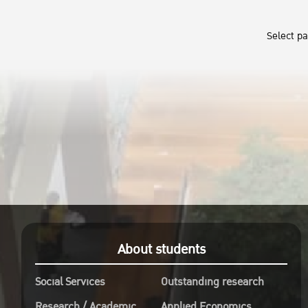
Select p
About students
Social Services
Outstanding research
Research / Academic
Applied Economics