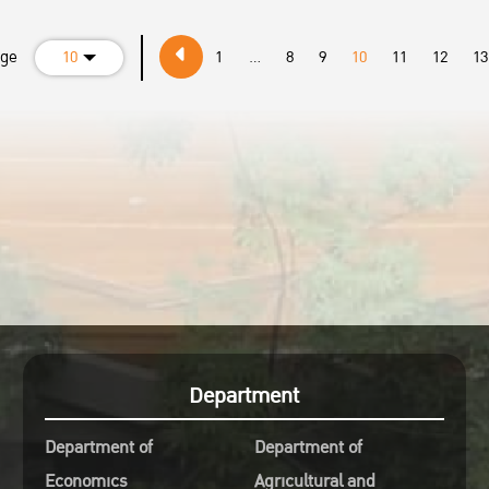
age
10
1
...
8
9
10
11
12
13
Department
Department of
Department of
Economics
Agricultural and