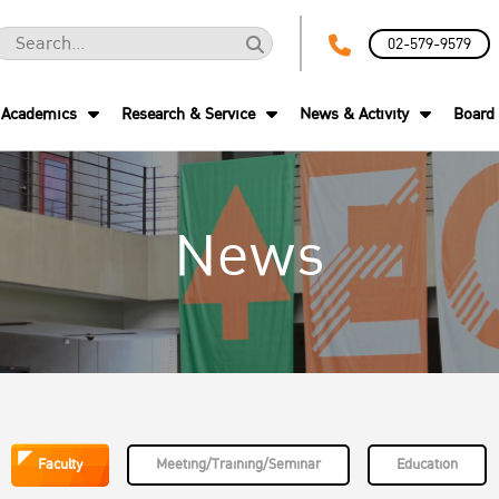
02-579-9579
Academics
Research & Service
News & Activity
Board 
News
Faculty
Meeting/Training/Seminar
Education