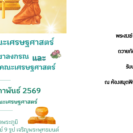
พระสงฆ์
ถวายภั
รับ
ณ ห้องสมุดพ