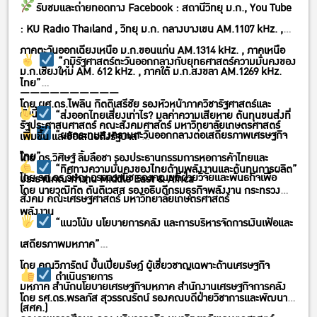
รับชมและถ่ายทอดทาง Facebook : สถานีวิทยุ ม.ก., You Tube
: KU Radio Thailand , วิทยุ ม.ก. กลางบางเขน AM.1107 kHz. ,
ภาคตะวันออกเฉียงเหนือ ม.ก.ขอนแก่น AM.1314 kHz. , ภาคเหนือ
“ภูมิรัฐศาสตร์ตะวันออกกลางกับยุทธศาสตร์ความมั่นคงของ
ม.ก.เชียงใหม่ AM. 612 kHz. , ภาคใต้ ม.ก.สงขลา AM.1269 kHz.
ไทย”
——————————
โดย ผศ.ดร.ไพลิน กิตติเสรีชัย รองหัวหน้าภาควิชารัฐศาสตร์และ
ดังนี้
“ส่งออกไทยเสี่ยงเท่าไร? มูลค่าความเสียหาย ต้นทุนขนส่งที่
รัฐประศาสนศาสตร์ คณะสังคมศาสตร์ มหาวิทยาลัยเกษตรศาสตร์
“ผลกระทบสงครามตะวันออกกลางต่อเสถียรภาพเศรษฐกิจ
เพิ่มขึ้น และข้อเสนอถึงรัฐบาล”
ไทย”
โดย ดร.วิศิษฐ์ ลิ้มลือชา รองประธานกรรมการหอการค้าไทยและ
“ทิศทางความมั่นคงของไทยด้านพลังงานและต้นทุนการผลิต”
โดย รศ.ดร.วิษณุ อรรถวานิช รองคณบดีฝ่ายวิจัยและพันธกิจเพื่อ
ประธานคณะทำงาน Middle East & Africa
โดย นายวุฒิทัต ตันติเวสส รองอธิบดีกรมธุรกิจพลังงาน กระทรวง
สังคม คณะเศรษฐศาสตร์ มหาวิทยาลัยเกษตรศาสตร์
พลังงาน
“แนวโน้ม นโยบายการคลัง และการบริหารจัดการเงินเฟ้อและ
เสถียรภาพมหภาค”
โดย คุณวิภารัตน์ ปั้นเปี่ยมรัษฎ์ ผู้เชี่ยวชาญเฉพาะด้านเศรษฐกิจ
ดำเนินรายการ
มหภาค สำนักนโยบายเศรษฐกิจมหภาค สำนักงานเศรษฐกิจการคลัง
โดย รศ.ดร.พรลภัส สุวรรณรัตน์ รองคณบดีฝ่ายวิชาการและพัฒนา
(สศค.)