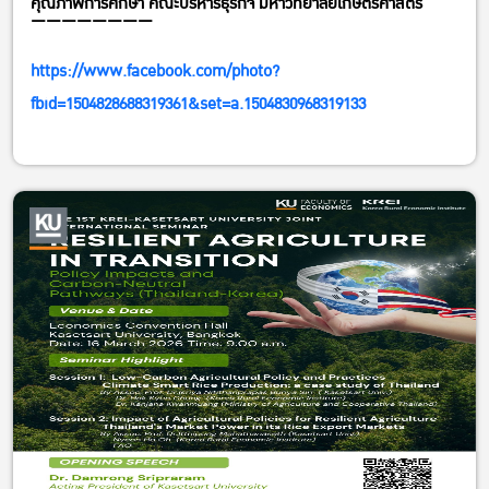
คุณภาพการศึกษา คณะบริหารธุรกิจ มหาวิทยาลัยเกษตรศาสตร์
————————
https://www.facebook.com/photo?
fbid=1504828688319361&set=a.1504830968319133