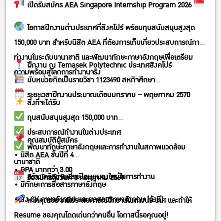
เปิดรับสมัคร AEA Singapore Internship Program 2026
โอกาสฝึกงานต่างประเทศที่สิงคโปร์ พร้อมทุนสนับสนุนสูงสุด
150,000 บาท สำหรับนิสิต AEA ที่ต้องการเก็บเกี่ยวประสบการณ์การ
ทำงานในระดับนานาชาติ และพัฒนาทักษะภาษาอังกฤษเพื่อเตรียม
ฝึกงาน ณ Temasek Polytechnic ประเทศสิงคโปร์
ความพร้อมสู่โลกการทำงานจริง
นับหน่วยกิตเป็นรายวิชา 1123490 สหกิจศึกษา
ระยะเวลาฝึกงานประมาณเดือนมกราคม – พฤษภาคม 2570
สิ่งที่จะได้รับ
ทุนสนับสนุนสูงสุด 150,000 บาท
ประสบการณ์ทำงานในต่างประเทศ
คุณสมบัติผู้สมัคร
พัฒนาทักษะภาษาอังกฤษและการทำงานในสภาพแวดล้อม
• นิสิต AEA ชั้นปีที่ 4
นานาชาติ
• GPA มากกว่า 3.00
สร้างเครือข่ายและเปิดมุมมองใหม่ในการทำงาน
รับสมัครถึงวันที่ 3 กรกฎาคม 2569
• มีทักษะการสื่อสารภาษาอังกฤษ
• ส่ง CV ภาษาอังกฤษ และผลสอบภาษาอังกฤษ (ถ้ามี)
หากคุณอยากมีประสบการณ์ฝึกงานในต่างประเทศ และทำให้
Resume ของคุณโดดเด่นกว่าคนอื่น โอกาสนี้รอคุณอยู่!