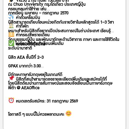
จำนวน 2 ทุน ทุนละ 150,000 บาท
ณ Chuo University กรุงโตเกียว ประเทศญี่ปุ่น
ครอบคลุมค่าใช้จ่าย เช่น
ภาคเรียน เมษายน – กรกฎาคม 2570
ค่าตั๋วเครื่องบิน
นิสิตสามารถเทียบโอนหน่วยกิตกับรายวิชาในหลักสูตรได้ 1–3 วิชา
ค่าที่พัก
เหมาะสำหรับนิสิตที่อยากเปิดประสบการณ์ในต่างประเทศ เรียนรู้
ค่าครองชีพรายเดือน
วัฒนธรรมญี่ปุ่น และพัฒนาทักษะด้านวิชาการ ภาษา และการใช้ชีวิตใน
และ ไม่ต้องเสียค่าเล่าเรียนเพิ่มเติม
คุณสมบัติผู้สมัคร
ระดับนานาชาติ
นิสิต AEA ชั้นปีที่ 2–3
GPAX มากกว่า 3.00
มีทักษะภาษาอังกฤษอยู่ในเกณฑ์ดี
นิสิตที่สนใจสามารถขอรายละเอียดเพิ่มเติมและสมัครได้ที่
โดยนิสิตต้องผ่านการสัมภาษณ์และสอบข้อเขียนเป็นภาษาอังกฤษ
พี่ต้า @ AEAOffice
หมดเขตรับสมัคร: 31 กรกฎาคม 2569
โอกาสดี ๆ แบบนี้ไม่ควรพลาดนะคะ