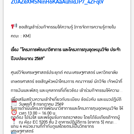
ZOAZeXMSNinH6KAaAuhIdJP7_4ZFqlV
ขอเชิญเข้าร่วมกิจกรรมให้ความรู้ (การจัดการความรู้ภายใน
คณะ : KM)
เรื่อง “โครงการพัฒนาวิชาการ และโครงการทุนอุดหนุนวิจัย ประจำ
ปีงบประมาณ 2569”
ศูนย์วิจัยเศรษฐศาสตร์ประยุกต์ คณะเศรษฐศาสตร์ มหาวิทยาลัย
เกษตรศาสตร์ ขอเชิญหัวหน้าโครงการ คณาจารย์ นักวิจัย เจ้าหน้าที่
การเงินและพัสดุ และบุคลากรที่เกี่ยวข้อง เข้าร่วมกิจกรรมให้ความรู้
เพื่อเสริมสร้างความเข้าใจเกี่ยวกับระเบียบ ข้อบังคับ และแนวปฏิบัติ
วันพุธที่ 8 กรกฎาคม 2569
ในการดำเนินโครงการพัฒนาวิชาการและโครงการทุนอุดหนุนวิจัย ให้
เวลา 13.00 – 16.00 น.
ถูกต้อง โปร่งใส และพร้อมรับการตรวจสอบ โดยได้รับเกียรติจากผู้
ณ ห้อง EC 5205 ชั้น 2 อาคารปฏิบัติการ (อาคาร 5) คณะ
แทน 4 หน่วยงานที่กำกับดูแลโดยตรงเป็นวิทยากร
เศรษฐศาสตร์