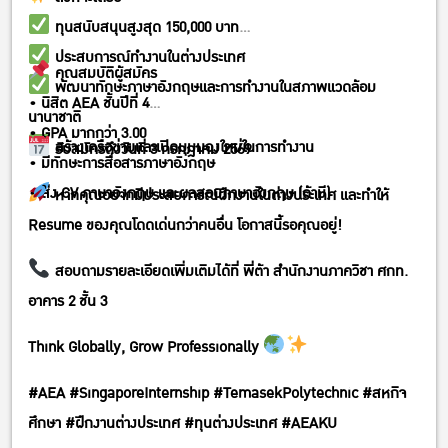
ทุนสนับสนุนสูงสุด 150,000 บาท
ประสบการณ์ทำงานในต่างประเทศ
คุณสมบัติผู้สมัคร
พัฒนาทักษะภาษาอังกฤษและการทำงานในสภาพแวดล้อม
• นิสิต AEA ชั้นปีที่ 4
นานาชาติ
• GPA มากกว่า 3.00
สร้างเครือข่ายและเปิดมุมมองใหม่ในการทำงาน
รับสมัครถึงวันที่ 3 กรกฎาคม 2569
• มีทักษะการสื่อสารภาษาอังกฤษ
• ส่ง CV ภาษาอังกฤษ และผลสอบภาษาอังกฤษ (ถ้ามี)
หากคุณอยากมีประสบการณ์ฝึกงานในต่างประเทศ และทำให้
Resume ของคุณโดดเด่นกว่าคนอื่น โอกาสนี้รอคุณอยู่!
สอบถามรายละเอียดเพิ่มเติมได้ที่ พี่ต้า สำนักงานภาควิชา ศกท.
อาคาร 2 ชั้น 3
Think Globally, Grow Professionally
#AEA #SingaporeInternship #TemasekPolytechnic #สหกิจ
ศึกษา #ฝึกงานต่างประเทศ #ทุนต่างประเทศ #AEAKU