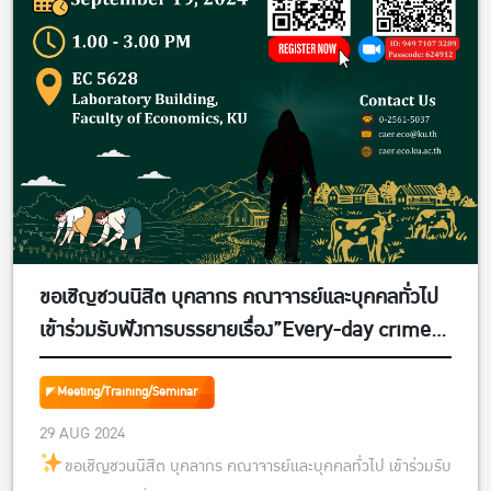
ขอเชิญชวนนิสิต บุคลากร คณาจารย์และบุคคลทั่วไป
เข้าร่วมรับฟังการบรรยายเรื่อง”Every-day crime
in rural Southeast Asia: A victimization study
from Thailand and Vietnam” โดย Prof. Dr.
Meeting/Training/Seminar
Ulrike Grote
29 AUG 2024
ขอเชิญชวนนิสิต บุคลากร คณาจารย์และบุคคลทั่วไป เข้าร่วมรับ