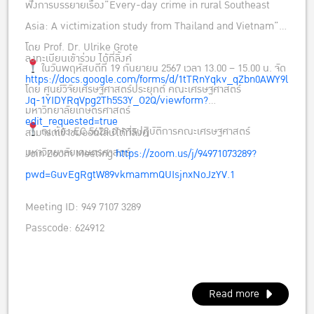
ฟังการบรรยายเรื่อง”Every-day crime in rural Southeast
Asia: A victimization study from Thailand and Vietnam”
โดย Prof. Dr. Ulrike Grote
ลงทะเบียนเข้าร่วม ได้ที่ลิ้งค์
ในวันพฤหัสบดีที่ 19 กันยายน 2567 เวลา 13.00 – 15.00 น. จัด
https://docs.google.com/forms/d/1tTRnYqkv_qZbn0AWY9l
โดย ศูนย์วิจัยเศรษฐศาสตร์ประยุกต์ คณะเศรษฐศาสตร์
Jq-1YIDYRqVpg2Th5S3Y_O2Q/viewform?
มหาวิทยาลัยเกษตรศาสตร์
edit_requested=true
ณ ห้อง EC 5628 อาคารปฎิบัติการคณะเศรษฐศาสตร์
สามารถเข้าชมออนไลน์ได้ที่ลิงค์
มหาวิทยาลัยเกษตรศาสตร์
Join Zoom Meeting
https://zoom.us/j/94971073289?
pwd=GuvEgRgtW89vkmammQUIsjnxNoJzYV.1
Meeting ID: 949 7107 3289
Passcode: 624912
Read more