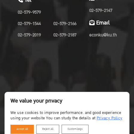
Tel
02-579-2147
02-579-9579
Email
02-579-1544
02-579-2166
02-579-2019
02-579-2187
econku@ku.th
We value your privacy
We use cookies to improve performance. and good experience
using your website You can study the details at
Privacy Policy
Accept All
Reject All
Customizegs