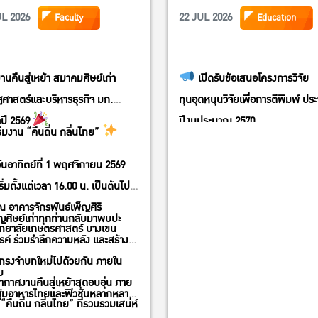
ปี 2569
UL 2026
22 JUL 2026
Faculty
Education
านคืนสู่เหย้า สมาคมศิษย์เก่า
เปิดรับข้อเสนอโครงการวิจัย
ศาสตร์และบริหารธุรกิจ มก.
ทุนอุดหนุนวิจัยเพื่อการตีพิมพ์ ปร
ปี 2569
ปีงบประมาณ 2570
ีมงาน “คืนถิ่น กลิ่นไทย”
ศูนย์วิจัยเศรษฐศาสตร์ประยุกต์ ค
เศรษฐศาสตร์ มหาวิทยาลัย
ันอาทิตย์ที่ 1 พฤศจิกายน 2569
เกษตรศาสตร์ ขอเชิญคณาจารย์แล
ริ่มตั้งแต่เวลา 16.00 น. เป็นต้นไป
วิจัยคณะเศรษฐศาสตร์ มก. ส่งข้อ
 อาคารจักรพันธ์เพ็ญศิริ
ญศิษย์เก่าทุกท่านกลับมาพบปะ
โครงการวิจัยเพื่อขอรับทุนอุดหนุนวิ
ิทยาลัยเกษตรศาสตร์ บางเขน
รค์ ร่วมรำลึกความหลัง และสร้าง
ภายใต้ 4 กรอบธีมหัวข้อวิจัยประจำ
ทรงจำบทใหม่ไปด้วยกัน ภายใน
ปีงบประมาณ 2570
บ
กาศงานคืนสู่เหย้าสุดอบอุ่น ภาย
เศรษฐกิจไทยที่แข่งขันได้และ
ุ้มอาหารไทยและฟิวชันหลากหลาย
ม “คืนถิ่น กลิ่นไทย” ที่รวบรวมเสน่ห์
ยืดหยุ่นในโลกผันผวน (เศรษฐศาสต