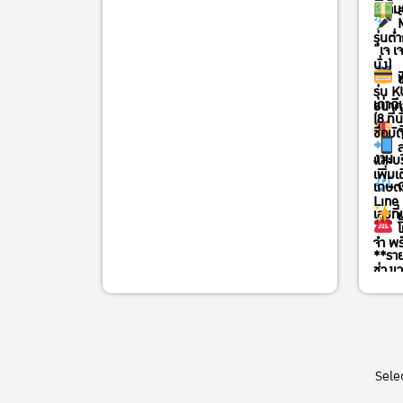
เกษตรศาสตร์
ความเ
ส
M
สามารถลงทะเบียนเข้าร่วมที่ Link >>
รุ่นต่
“เจ เ
https://kasets.art/8PdLd9
โดยไม่มีค่า
นั่ง)
พ
ช
ใช้จ่าย
รุ่น 
เก่าดี
ธนาค
เข้าร่วมออนไลน์ผ่าน Zoom ลงทะเบียน
(8 ที่นั
จ
ชื่อบ
ได้ที่ Link >>
ส
งาน
และบร
https://kasets.art/IDpr1y
เพิ่มเ
ด
เกษต
Join Zoom Meeting ID: 944 7531
Line
เลขที
ม
2376 Passcode: 792464
โ
จำ พร
สอบถามข้อมูลเพิ่มเติมได้ที่ : 02-561-
**ราย
ช่วงเ
3474 ต่อ 511 หรือ 089-489-1635 (คุณ
สมทบ
ลับบ
ธิดารัตน์
)
กิจกร
บริหา
Sele