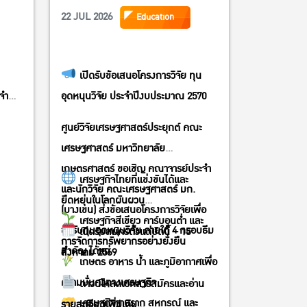
22 JUL 2026
Education
เปิดรับข้อเสนอโครงการวิจัย ทุน
ะจำ
อุดหนุนวิจัย ประจำปีงบประมาณ 2570
ศูนย์วิจัยเศรษฐศาสตร์ประยุกต์ คณะ
ณะ
เศรษฐศาสตร์ มหาวิทยาลัย
เกษตรศาสตร์ ขอเชิญ คณาจารย์ประจำ
ะนัก
เศรษฐกิจไทยที่แข่งขันได้และ
และนักวิจัย คณะเศรษฐศาสตร์ มก.
เสนอ
ยืดหยุ่นในโลกผันผวน
(บางเขน) ส่งข้อเสนอโครงการวิจัยเพื่อ
จัย
เศรษฐกิจสีเขียว คาร์บอนต่ำ และ
ขอรับทุนอุดหนุนวิจัย ภายใต้ 4 กรอบธีม
เปิดรับสมัครตั้งแต่บัดนี้ – 15
การจัดการทรัพยากรอย่างยั่งยืน
สำคัญ ได้แก่
สิงหาคม 2569
เกษตร อาหาร น้ำ และภูมิอากาศเพื่อ
ความมั่นคงทางเศรษฐกิจ
ดาวน์โหลดเอกสารสมัครและอ่าน
ร์
เศรษฐกิจฐานราก สหกรณ์ และ
รายละเอียดเพิ่มเติม