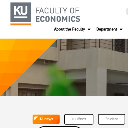
About the Faculty
Department
All news
แบบสำรวจ
Student