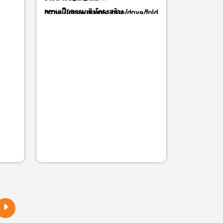
ความเป็นธรรมเชิงโครงสร้าง
https://drive.google.com/drive/folders/1sXlyoq2B0UL
ละ
1ZNjyA?usp=sharing
ศเพื่อ
ะ
ือ
าน