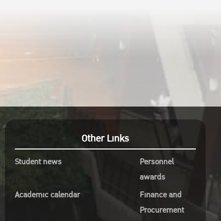
e/folders/1aDr-
9Cpy?
Other Links
Student news
Personnel
awards
Academic calendar
Finance and
Procurement