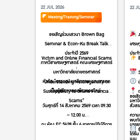
ประจำ
22 JUL 2026
22 J
Meeting/Training/Seminar
ขอเชิญร่วมเสวนา Brown Bag
ง
Seminar & Econ-Ku Break Talk
เศรษฐ
ประจำปี 2569
ประจำ
Victim and Online Financial Scams
ธ
ภาควิชาเศรษฐศาสตร์ คณะเศรษฐศาสตร์
:
มหาวิทยาลัยเกษตรศาสตร์
ว
หัวข้อ “อารมณ์ บุคลิกภาพ และการตก
Understanding Heterogeneity in
เ
เป็นผู้เสียหายกลโกงออนไลน์ :
Susceptibility to Online Financial
ณ
ขอเชิ
Scams”
มหาว
วันศุกร์ที่ 14 สิงหาคม 2569 เวลา 09.30
สังสร
– 12.00 น.
ความ
พบกั
ณ ห้อง EC 5628 ชั้น 6 อาคารปฏิบัติการ
บรรยา
ซ
คณะเศรษฐศาสตร์ มหาวิทยาลัย
ใต้ธี
เมนู