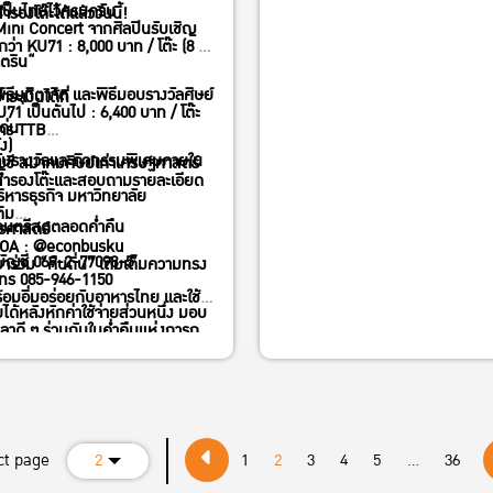
ป็นไทยไว้ครบครัน
ำรองโต๊ะได้แล้ววันนี้!
สาธารณสุข)
ini Concert จากศิลปินรับเชิญ
ำกว่า KU71 : 8,000 บาท / โต๊ะ (8 ที่
เศรษฐกิจสีเขียว คาร์บอนต่ำ แ
จตริน“
การจัดการทรัพยากรอย่างยั่งยืน
ิธีมุทิตาจิต และพิธีมอบรางวัลศิษย์
ำระเงินได้ที่
KU71 เป็นต้นไป : 6,400 บาท / โต๊ะ
เกษตร อาหาร น้ำ และภูมิอากา
เด่น
าร TTB
่ง)
ความมั่นคงทางเศรษฐกิจ
ับรางวัลและกิจกรรมพิเศษภายใน
ัญชี สมาคมศิษย์เก่าเศรษฐศาสตร์
ำรองโต๊ะและสอบถามรายละเอียด
เศรษฐกิจฐานราก สหกรณ์ แล
ิหารธุรกิจ มหาวิทยาลัย
ติม
ความเป็นธรรมเชิงโครงสร้าง
นตรีสดตลอดค่ำคืน
รศาสตร์
 OA : @econbusku
โครงการที่ได้รับทุนต้องต่อยอดสู่
่บัญชี 069-2-77098-5
าร่วม “คืนถิ่น” เติมเต็มความทรง
ทร 085-946-1150
บทความตีพิมพ์ในวารสารวิชาการ
้อมอิ่มอร่อยกับอาหารไทย และใช้
ได้หลังหักค่าใช้จ่ายส่วนหนึ่ง มอบ
นานาชาติระดับ Quartile 1 (Q1) หร
วลาดี ๆ ร่วมกันในค่ำคืนแห่งการก
ทุนสร้าง รพ.มก. และสนับสนุน
Quartile 2 (Q2)
้านของชาวเศรษฐศาสตร์และ
รมนิสิต**
เปิดรับสมัครตั้งแต่บัดนี้ – 15
รธุรกิจ มก.
สิงหาคม 2569
ดาวน์โหลดเอกสารสมัครและอ่
ct page
2
1
2
3
4
5
...
36
รายละเอียดเพิ่มเติม