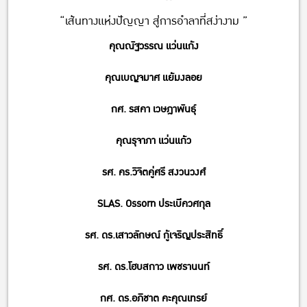
“เส้นทางแห่งปัญญา สู่การอำลาที่สง่างาม ”
คุณณัฐวรรณ แว่นแก้ง
คุณเบญจมาศ แย้มงลอย
กศ. รสคา เวษฎาพันธุ์
คุณรุจาภา แว่นแก้ว
รศ. คร.วิจิตคู่ศรี สงวนวงศ์
SLAS. Ossorn ประเบีควศกุล
รศ. ดร.เสาวลักษณ์ กู้เจริญประสิทธิ์
รศ. ดร.โฮบสกาว เพชรานนท์
กศ. ดร.อภิชาต คะคุณเทรย์