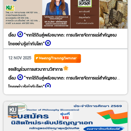
ร่วมสนุกได้ตั้งแต่ 10 พฤศจิกายน – 18 พฤศจิกายน 2568 เวลา 12.00
น.
โดยนับคะแนนรวมกับการโหวตภายในงาน
มาส่งกำลังใจให้ผู้เข้าร่วมประกวดกันนะคะ
เรื่อง
“จากใต้ดินสู่พลังอนาคต: การบริหารจัดการแร่สำคัญของ
ไทยอย่างรู้เท่าทันโลก”
https://www.facebook.com/share/p/1D3P7qmonH/
12 NOV 2025
Meeting/Training/Seminar
ขอเชิญร่วมการเสวนาทางวิชาการ
เรื่อง
“จากใต้ดินสู่พลังอนาคต: การบริหารจัดการแร่สำคัญของ
ไทยอย่างรู้เท่าทันโลก”
วันอังคารที่ 18 พฤศจิกายน 2568
เวลา 13.00 – 16.00 น.
รับชมและถ่ายทอดทาง Facebook : สถานีวิทยุ ม.ก., You Tube
: KU Radio Thailand , วิทยุ ม.ก. กลางบางเขน AM.1107 kHz. ,
ภาคตะวันออกเฉียงเหนือ ม.ก.ขอนแก่น AM.1314 kHz. , ภาคเหนือ
ม.ก.เชียงใหม่ AM. 612 kHz. , ภาคใต้ ม.ก.สงขลา AM.1269 kHz.