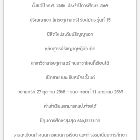
ประเทศไทยเพื่อความยั่งยืนและความร่วมมือทุกภาคส่วน
ตั้งแต่ปี พ.ศ. 2486 ประจําปีการศึกษา 2569
โดย อธิบดีกรมทรัพยากรธรณี หรือผู้แทน
“ผลกระทบเศรษฐกิจและแนวทางบริหารแร่สำคัญเพื่อความ
ปริญญาเอก (เศรษฐศาสตร์) รับสมัคร รุ่นที่ 15
ยั่งยืน”
นิสิตใหม่ระดับปริญญาเอก
โดย ผศ.ดร.ภาสกร ธรรมโชติ ภาควิชาเศรษฐศาสตร์เกษตรและ
ทรัพยากร คณะเศรษฐศาสตร์ มหาวิทยาลัยเกษตรศาสตร์
หลักสูตรปรัชญาดุษฎีบัณฑิต
“การบริหารจัดการแร่สำคัญของไทยอย่างยั่งยืน: มิติสิ่ง
สาขาวิชาเศรษฐศาสตร์ จบสาขาไหนก็เรียนได้
แวดล้อมและความรับผิดชอบต่อสังคม”
โดย ชมรมนักวิชาการสิ่งแวดล้อมไทย
เปิดขาย และ รับสมัครตั้งแต่
ดำเนินรายการ โดย คณบดีคณะสิ่งแวดล้อม มหาวิทยาลัย
วันจันทร์ที่ 27 ตุลาคม 2568 – วันอาทิตย์ที่ 11 มกราคม 2569
เกษตรศาสตร์ หรือผู้แทน
————————
ค่าเล่าเรียนสามารถแบ่งจ่ายได้
ข้อมูลเพิ่มเติม และลงทะเบียนเข้าร่วมที่
มีทุนการศึกษาสูงสุด 645,000 บาท
https://sites.google.com/ku.th/serviceconference
รายละเอียดกำหนดการแผนการเรียน และค่ารรรมเนียมการศึกษา