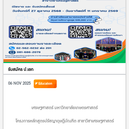
——————————
ดังนี้
“แร่สำคัญของไทย: คุณสมบัติ ศักยภาพ และนวัตกรรมการ
เพิ่มมูลค่า”
โดย ผศ.ดร.กฤษณ์ วันอินทร์ รองอธิการบดีฝ่ายนวัตกรรมและพันธกิจ
เพื่อสังคม อาจารย์ประจำภาควิชาวิทยาศาสตร์พื้นพิภพ คณะ
วิทยาศาสตร์ มหาวิทยาลัยเกษตรศาสตร์
และ ผศ.ดร.ลัดดา แต่งวัฒนานุกูล รองหัวหน้าภาควิชาวิทยาศาสตร์พื้น
รับสมัคร ป.เอก
พิภพ คณะวิทยาศาสตร์ มหาวิทยาลัยเกษตรศาสตร์
06 NOV 2025
Education
“นโยบาย กลยุทธ์ และแนวทางการบริหารจัดการแร่เชิงระบบ
ของประเทศไทย”
โดย คุณอารยา ไสลเพชร รองอธิบดีกรมอุตสาหกรรมพื้นฐานและการ
เศรษฐศาสตร์ มหาวิทยาลัยเกษตรศาสตร์
เหมืองแร่
“นโยบายและกลยุทธ์การบริหารจัดการแร่สำคัญของ
โครงการหลักสูตรปรัชญาดุษฎีบัณฑิต สาขาวิชาเศรษฐศาสตร์