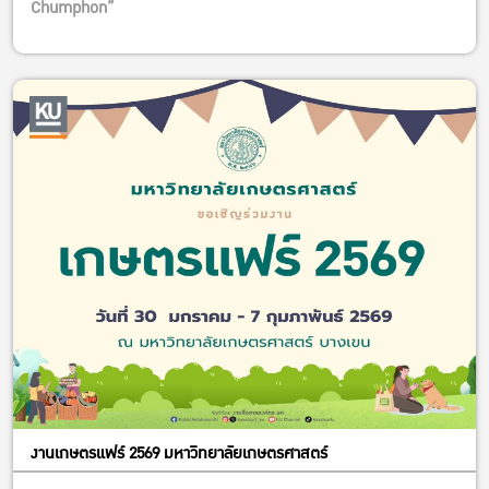
Chumphon”
– ผศ. ดร. รัชนี กุลยานนท์ (สจล)
– รศ. ดร. ลำแพน ขวัญพูล (สจล)
– รศ. ดร. ศรัญ ดวงสุวรรณ (สจล วิทยาเขตชุมพรเขตรอุดมศักดิ์)
– นพดล ไพรวัลย์ (สมาคมส่งเสริมดิจิตอลเพื่อการเกษตรและ
อุตสาหกรรม)
– ศรัณย์ สุขประวิทย์ (หอการค้าจังหวัดชุมพร)
– ผู้แทนกระทรวงเกษตรและสหกรณ์
– ผู้แทนเครือข่ายเกษตรกรชุมพร
งานเกษตรแฟร์ 2569 มหาวิทยาลัยเกษตรศาสตร์