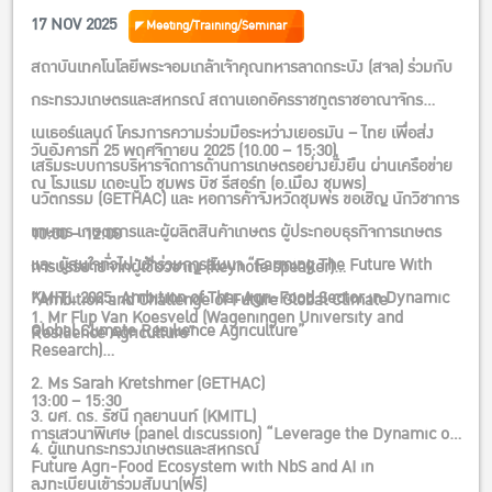
Agriculture”
17 NOV 2025
Meeting/Training/Seminar
สถาบันเทคโนโลยีพระจอมเกล้าเจ้าคุณทหารลาดกระบัง (สจล) ร่วมกับ
กระทรวงเกษตรและสหกรณ์ สถานเอกอัครราชทูตราชอาณาจักร
เนเธอร์แลนด์ โครงการความร่วมมือระหว่างเยอรมัน – ไทย เพื่อส่ง
วันอังคารที่ 25 พฤศจิกายน 2025 (10.00 – 15:30)
เสริมระบบการบริหารจัดการด้านการเกษตรอย่างยั่งยืน ผ่านเครือข่าย
ณ โรงแรม เดอะนูโว ชุมพร บิช รีสอร์ท (อ.เมือง ชุมพร)
นวัตกรรม (GETHAC) และ หอการค้าจังหวัดชุมพร ขอเชิญ นักวิชาการ
เกษตร เกษตรกรและผู้ผลิตสินค้าเกษตร ผู้ประกอบธุรกิจการเกษตร
10:00 – 12:00
และ ผู้สนใจทั่วไป เข้าร่วมการสัมนา “Farming The Future With
การบรรยายจากผู้เชี่ยวชาญ (keynote speaker)
KMITL 2025: Ambition of Thai Agri-Food Sector in Dynamic
“Ambition and Challenge of Future Global Climate
1. Mr Flip Van Koesveld (Wageningen University and
Global Climate Resilience Agriculture”
Resilience Agriculture”
Research)
2. Ms Sarah Kretshmer (GETHAC)
13:00 – 15:30
3. ผศ. ดร. รัชนี กุลยานนท์ (KMITL)
การเสวนาพิเศษ (panel discussion) “Leverage the Dynamic of
4. ผู้แทนกระทรวงเกษตรและสหกรณ์
Future Agri-Food Ecosystem with NbS and AI in
ลงทะเบียนเข้าร่วมสัมนา(ฟรี)