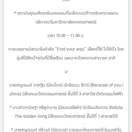
* สถาบันอุดมศึกษารับมอบของที่ระลึกบนเวทีจากรักษาการแทน
อธิการบดีมหาวิทยาลัยเกษตรศาสตร์
เวลา 10.00 – 11.00 น.
การบรรยาย/เสวนาในหัวข้อ “Find your way” เลือกที่ใช่ ไปให้ปัง โดย
รุ่นพี่นิสิตปัจจุบันที่มีชื่อเสียง และมากด้วยความสามารถ อาทิ
ม
นายชญานนท์ ภาคฐิน (น้องไทย) นักร้องวง BUS (Because of you I
shine) นิสิตคณะวิศวกรรมศาสตร์ ชั้นปีที่ 3 สาขาวิชาวิศวกรรมไฟฟ้า
* นางสาวกนิษฐา ศรีลุปะบาต (น้องเบลโลล่า) นักร้องประกวด Bellola
The Golden Song นิสิตคณะวิทยาศาสตร์ ชั้นปีที่ 1 สาขาสถิติ
* นายชญานนท์ ศรีวงค์ (น้องบาส) นายแบบโครงการทูบีนัมเบอร์วัน