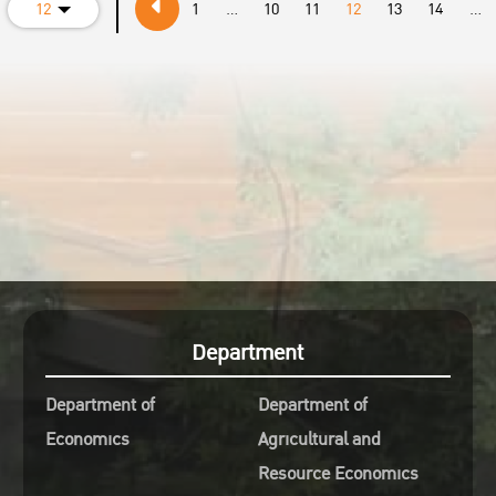
12
1
...
10
11
12
13
14
...
Department
Department of
Department of
Economics
Agricultural and
Resource Economics