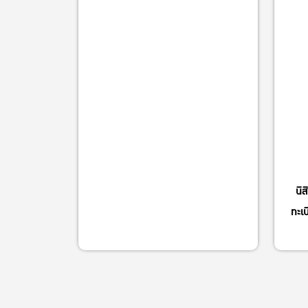
นิ
ทะเบ