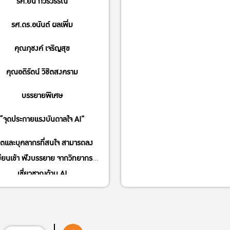
รศ.ยืน ก่วรวรรณ
รศ.ดร.อนันต์ ผลเพิ่ม
คุณภุชงค์ เจริญสุข
คุณอติรัตน์ วิชิตสงคราม
บรรยายพิเศษ
“จุดประกายแรงบันดาลใจ AI”
สิตและบุคลากรที่สนใจ สามารถลง
ียนเข้า ฟังบรรยาย จากวิทยากรผู้
เชี่ยวชาญด้าน AI