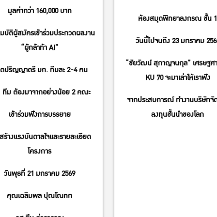
มูลค่ากว่า 160,000 บาท
ห้องสมุดพิทยาลงกรณ ชั้น 1
บัติผู้สมัครเข้าร่วมประกวดผลงาน
วันนี้ไปจนถึง 23 มกราคม 256
“ผู้กล้าท้า AI”
“ชัยวัฒน์ สุกาญจนกุล” เศรษฐศา
สิตปริญญาตรี มก. ทีมละ 2-4 คน
KU 70 จะมาเล่าให้เราฟัง
1 ทีม ต้องมาจากอย่างน้อย 2 คณะ
จากประสบการณ์ ทำงานบริษัทจั
เข้าร่วมฟังการบรรยาย
ลงทุนชั้นนำของโลก
่อสร้างแรงบันดาลใจและรายละเอียด
โครงการ
วันพุธที่ 21 มกราคม 2569
คุณเฉลิมพล ปุณโณทก