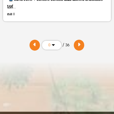
ได้ที่
Fill |
https://forms.cloud.microsoft/Pages/ResponsePage.aspx?
id=aAb3fJDeCk69wULdJ_xK7o8H7dHSZJNGpG5PfP8qrUhUQk…
/ 36
0