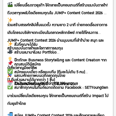
เปลี่ยนเรื่องราวธุรกิจ ให้กลายเป็นคอนเทนต์ที่สร้างแรงบันดาลใจ!
ถึงเวลาจุดพลังไอเดียของคุณใน JUMP+ Content Contest 2026
ร่วมสร้างสรรค์คลิปสั้นแนวตั้ง ความยาว 2 นาที ถ่ายทอดเรื่องราวการ
เติบโตของบริษัทจดทะเบียนในตลาดหลักทรัพย์ ภายใต้โครงการ
JUMP+ Content Contest 2026 ผ่านมุมมองที่เข้าใจง่าย สนุก และ
สิ่งที่คุณจะได้รับ
สร้างแรงบันดาลใจและโอกาสการลงทุน
สร้างผลงานจริงลง Portfolio
ฝึกทักษะ Business Storytelling และ Content Creation จาก
คุณสมบัติผู้สมัคร
ผู้เชี่ยวชาญมืออาชีพ
สมัครแบบเดี่ยว หรือแบบทีม (ทีมละไม่เกิน 5 คน)
แสดงศักยภาพบนเวทีตลาดทุนไทย
(1 ทีมส่งผลงานได้มากกว่า 1 ชิ้น)
ชิงเงินรางวัลรวมมูลค่ากว่า 150,000 บาท
เปิดรับสมัครตั้งแต่วันนี้ – 21 สิงหาคม 2569
สมาชิกทุกคนในทีมต้องกดติดตาม Facebook : SETYoungGen
มาร่วมเปลี่ยนไอเดียของคุณ ให้กลายเป็นคอนเทนต์ที่สร้าง Impact ไป
กับธุรกิจไทย
สมัคร JUMP+ Content Contest 2026 และศึกษารายละเอียด