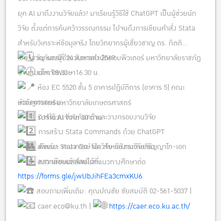
ยุค AI มาถึงงานวิจัยแล้ว! มาเรียนรู้วิธีใช้ ChatGPT เป็นผู้ช่วยนัก
วิจัย ตั้งแต่การค้นคว้าวรรณกรรม ไปจนถึงการเขียนคำสั่ง Stata
สำหรับวิเคราะห์ข้อมูลจริง โดยวิทยากรผู้เชี่ยวชาญ ดร. กิตติ
เชี่ยวชาญ รองผู้อำนวยการสำนักคอมพิวเตอร์ มหาวิทยาลัยราชภัฏ
วันจันทร์ที่ 24 สิงหาคม 2569
บ้านสมเด็จเจ้าพระยา
เวลา 08.30 – 16.30 น.
ห้อง EC 5520 ชั้น 5 อาคารปฏิบัติการ (อาคาร 5) คณะ
หัวข้อการอบรม:
เศรษฐศาสตร์ มหาวิทยาลัยเกษตรศาสตร์
การใช้ AI ช่วยค้นคว้าและวางกรอบงานวิจัย
รับจำนวนจำกัด 30 ท่าน
การสร้าง Stata Commands ด้วย ChatGPT
สำหรับ: คณาจารย์ นักวิจัย นิสิตระดับปริญญาโท-เอก
พัฒนา Stata Do-file สำหรับงานวิจัยจริง
ลงทะเบียนเข้าร่วมได้ที่:
ตรวจสอบผลลัพธ์และแนวทางศึกษาต่อ
https://forms.gle/jwUbJihFEa3cmxKU6
สอบถามเพิ่มเติม: คุณปณชัย ชัยสมบัติ 02-561-5037 |
caer.eco@ku.th |
https://caer.eco.ku.ac.th/