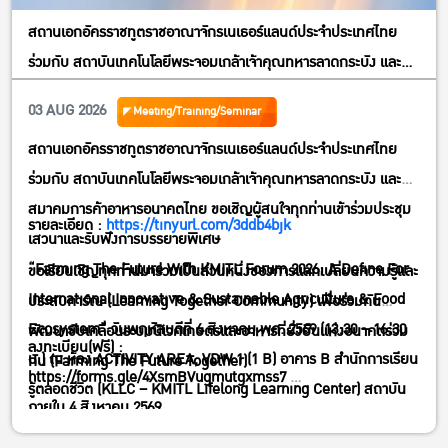
สถานเอกอัครราชทูตราชอาณาจักรเนเธอร์แลนด์ประจำประเทศไทย
ร่วมกับ สถาบันเทคโนโลยีพระจอมเกล้าเจ้าคุณทหารลาดกระบัง และ
สมาคมการค้าอาหารอนาคตไทย ขอเชิญผู้สนใจทุกท่านเข้าร่วมประชุม
03 AUG 2026
Meeting/Training/Seminar
เสวนาและรับฟังการบรรยายพิเศษ”Farming The Future With
สถานเอกอัครราชทูตราชอาณาจักรเนเธอร์แลนด์ประจำประเทศไทย
KMITL Forum 2026; A Define For International Innovative &
ร่วมกับ สถาบันเทคโนโลยีพระจอมเกล้าเจ้าคุณทหารลาดกระบัง และ
Sustainable Agriculture & FoodEcosystem” วันพฤหัสบดีที่ 6
สมาคมการค้าอาหารอนาคตไทย ขอเชิญผู้สนใจทุกท่านเข้าร่วมประชุม
สิงหาคม พศ. 2569 (13:30 – 16:30 น.) ณ ห้อง ACTIVITY AREA,
รายละเอียด :
https://tinyurl.com/3ddb4bjk
เสวนาและรับฟังการบรรยายพิเศษ
VDW 1 (1 B) อาคาร B สำนักการเรียนรู้ตลอดชีวิต (KLLC – KMITL
“Farming The Future With KMITL Forum 2026; A Define For
ขอเรียนเชิญทุกท่านมาร่วมเป็นส่วนหนึ่งของการแลกเปลี่ยนความรู้และ
Lifelong Learning Center) สถาบันเทคโนโลยีพระจอมเกล้าเจ้าคุณ
International Innovative & Sustainable Agriculture & Food
ประสบการ์ณ (Learning Together Community) เพื่อร่วมกัน
ทหารลาดกระบัง กทม.
Ecosystem” วันพฤหัสบดีที่ 6 สิงหาคม พศ. 2569 (13:30 – 16:30
พัฒนาขับเคลื่อนระบบนิเวศเกษตรและอาหารที่ยั่งยืนแห่งอนาคตร่วม
ลงทะเบียน(ฟรี) :
น.) ณ ห้อง ACTIVITY AREA, VDW 1 (1 B) อาคาร B สำนักการเรียน
กัน (Farming The Future Together)
https://forms.gle/4XsmBVugmutgxmss7
รู้ตลอดชีวิต (KLLC – KMITL Lifelong Learning Center) สถาบัน
ภายใน 4 สิงหาคม 2569
เทคโนโลยีพระจอมเกล้าเจ้าคุณทหารลาดกระบัง กทม.