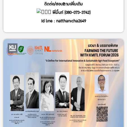
ติดต่อ/สอบถามเพิ่มเติม
2
พี่มิ้นท์ (080-073-3742)
Id line : natthanicha2649
IG : @_m.mintt_
พี่โฟร์ (086-339-3381)
Id line : fourbrabra424
IG : @four_zapak