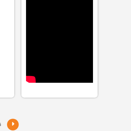
ome?
5