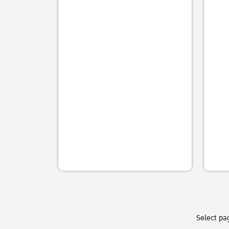
htt
Select pa