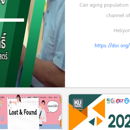
Can aging population
channel o
Heliyon
https://doi.org