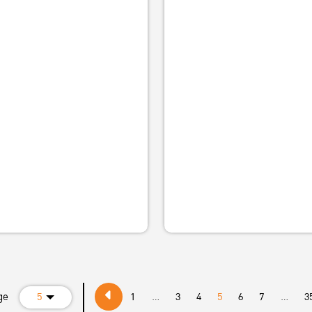
2024
ps://sites.google.com/ku.th/econkulostfound/h
authuser=0
ge
5
1
...
3
4
5
6
7
...
3