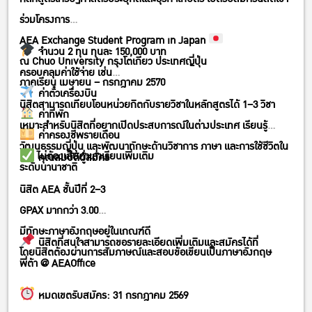
ร่วมโครงการ
AEA Exchange Student Program in Japan
จำนวน 2 ทุน ทุนละ 150,000 บาท
ณ Chuo University กรุงโตเกียว ประเทศญี่ปุ่น
ครอบคลุมค่าใช้จ่าย เช่น
ภาคเรียน เมษายน – กรกฎาคม 2570
ค่าตั๋วเครื่องบิน
นิสิตสามารถเทียบโอนหน่วยกิตกับรายวิชาในหลักสูตรได้ 1–3 วิชา
ค่าที่พัก
เหมาะสำหรับนิสิตที่อยากเปิดประสบการณ์ในต่างประเทศ เรียนรู้
ค่าครองชีพรายเดือน
วัฒนธรรมญี่ปุ่น และพัฒนาทักษะด้านวิชาการ ภาษา และการใช้ชีวิตใน
และ ไม่ต้องเสียค่าเล่าเรียนเพิ่มเติม
คุณสมบัติผู้สมัคร
ระดับนานาชาติ
นิสิต AEA ชั้นปีที่ 2–3
GPAX มากกว่า 3.00
มีทักษะภาษาอังกฤษอยู่ในเกณฑ์ดี
นิสิตที่สนใจสามารถขอรายละเอียดเพิ่มเติมและสมัครได้ที่
โดยนิสิตต้องผ่านการสัมภาษณ์และสอบข้อเขียนเป็นภาษาอังกฤษ
พี่ต้า @ AEAOffice
หมดเขตรับสมัคร: 31 กรกฎาคม 2569