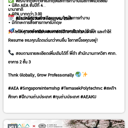
พัฒนาทักษะภาษาอังกฤษและการทำงานในสภาพแวดล้อม
• นิสิต AEA ชั้นปีที่ 4
นานาชาติ
• GPA มากกว่า 3.00
สร้างเครือข่ายและเปิดมุมมองใหม่ในการทำงาน
รับสมัครถึงวันที่ 3 กรกฎาคม 2569
• มีทักษะการสื่อสารภาษาอังกฤษ
• ส่ง CV ภาษาอังกฤษ และผลสอบภาษาอังกฤษ (ถ้ามี)
หากคุณอยากมีประสบการณ์ฝึกงานในต่างประเทศ และทำให้
Resume ของคุณโดดเด่นกว่าคนอื่น โอกาสนี้รอคุณอยู่!
สอบถามรายละเอียดเพิ่มเติมได้ที่ พี่ต้า สำนักงานภาควิชา ศกท.
อาคาร 2 ชั้น 3
Think Globally, Grow Professionally
#AEA #SingaporeInternship #TemasekPolytechnic #สหกิจ
ศึกษา #ฝึกงานต่างประเทศ #ทุนต่างประเทศ #AEAKU