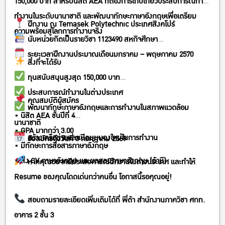
150,000 บาท สำหรับนิสิต AEA ที่ต้องการเก็บเกี่ยวประสบการณ์การ
ทำงานในระดับนานาชาติ และพัฒนาทักษะภาษาอังกฤษเพื่อเตรียม
ฝึกงาน ณ Temasek Polytechnic ประเทศสิงคโปร์
ความพร้อมสู่โลกการทำงานจริง
นับหน่วยกิตเป็นรายวิชา 1123490 สหกิจศึกษา
ระยะเวลาฝึกงานประมาณเดือนมกราคม – พฤษภาคม 2570
สิ่งที่จะได้รับ
ทุนสนับสนุนสูงสุด 150,000 บาท
ประสบการณ์ทำงานในต่างประเทศ
คุณสมบัติผู้สมัคร
พัฒนาทักษะภาษาอังกฤษและการทำงานในสภาพแวดล้อม
• นิสิต AEA ชั้นปีที่ 4
นานาชาติ
• GPA มากกว่า 3.00
สร้างเครือข่ายและเปิดมุมมองใหม่ในการทำงาน
รับสมัครถึงวันที่ 3 กรกฎาคม 2569
• มีทักษะการสื่อสารภาษาอังกฤษ
• ส่ง CV ภาษาอังกฤษ และผลสอบภาษาอังกฤษ (ถ้ามี)
หากคุณอยากมีประสบการณ์ฝึกงานในต่างประเทศ และทำให้
Resume ของคุณโดดเด่นกว่าคนอื่น โอกาสนี้รอคุณอยู่!
สอบถามรายละเอียดเพิ่มเติมได้ที่ พี่ต้า สำนักงานภาควิชา ศกท.
อาคาร 2 ชั้น 3