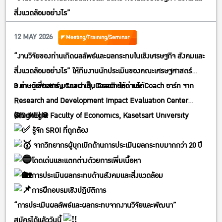
สิ่งแวดล้อมอย่างไร”
12 MAY 2026
Meeting/Training/Seminar
“งานวิจัยของท่านเกิดผลลัพธ์และผลกระทบในเชิงเศรษฐกิจ สังคมและ
สิ่งแวดล้อมอย่างไร”
ให้ทีมงานนักประเมินของคณะเศรษฐศาสตร์
ม.เกษตรศาสตร์ บางเขน เป็น Coach ให้ท่านได้
3 ท่านผู้เชี่ยวชาญ Coach สุ, Coach ยอด และ Coach อาร์ท จาก
Research and Development Impact Evaluation Center
(RDiME) @ Faculty of Economics, Kasetsart University
@highlight
รู้จัก SROI ที่ถูกต้อง
จากวิทยากรผู้บุกเบิกด้านการประเมินผลกระทบมากกว่า 20 ปี
โดดเด่นและแตกต่างด้วยการเพิ่มเนื้อหา
การประเมินผลกระทบด้านสังคมและสิ่งแวดล้อม
การฝึกอบรมเชิงปฎิบัติการ
“การประเมินผลลัพธ์และผลกระทบจากงานวิจัยและพัฒนา”
สมัครได้แล้ววันนี้