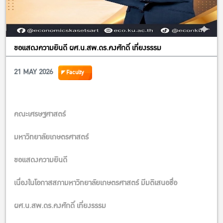
จริงหรือไม่
นี่ไม่ใช่แค่งานเสวนา
แต่นี่คือเวทีชวนคิดเรื่อง “รายได้ใหม่” ของเกษตรกรไทยในโลก Net
ขอแสดงความยินดี ผศ.น.สพ.ดร.คงศักดิ์ เที่ยงรรรม
Zero
วันอังคารที่ 9 มิถุนายน 2569
21 MAY 2026
Faculty
เวลา 08.30–13.00 น.
ห้อง EC5205 ชั้น 2 อาคาร 5 คณะเศรษฐศาสตร์ มหาวิทยาลัย
เกษตรศาสตร์
คณะเศรษฐศาสตร์
มหาวิทยาลัยเกษตรศาสตร์
ขอแสดงความยินดี
เนื่องในโอกาสสภามหาวิทยาลัยเกษตรศาสตร์ มีมติเสนอชื่อ
ผศ.น.สพ.ดร.คงศักดิ์ เที่ยงรรรม