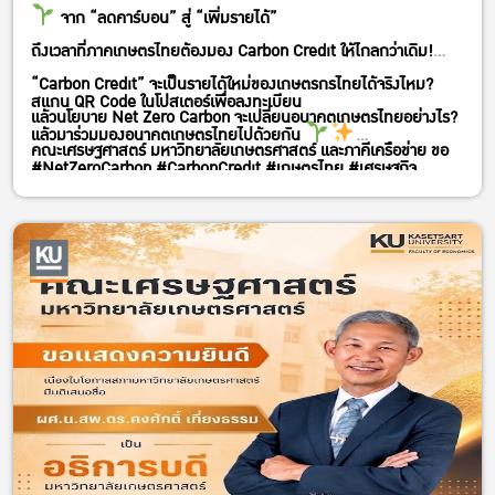
จาก “ลดคาร์บอน” สู่ “เพิ่มรายได้”
ถึงเวลาที่ภาคเกษตรไทยต้องมอง Carbon Credit ให้ไกลกว่าเดิม!
“Carbon Credit” จะเป็นรายได้ใหม่ของเกษตรกรไทยได้จริงไหม?
สแกน QR Code ในโปสเตอร์เพื่อลงทะเบียน
แล้วนโยบาย Net Zero Carbon จะเปลี่ยนอนาคตเกษตรไทยอย่างไร?
แล้วมาร่วมมองอนาคตเกษตรไทยไปด้วยกัน
คณะเศรษฐศาสตร์ มหาวิทยาลัยเกษตรศาสตร์ และภาคีเครือข่าย ขอ
#NetZeroCarbon #CarbonCredit #เกษตรไทย #เศรษฐกิจ
ชวนทุกท่านมาร่วมเปิดมุมคิดใหม่ในเวทีเสวนาเชิงวิชาการ
คาร์บอนต่ำ #มหาวิทยาลัยเกษตรศาสตร์ #คณะเศรษฐศาสตร์KU
“การยกระดับรายได้เกษตรกรจากนโยบาย NET ZERO CARBON:
#ยกระดับรายได้เกษตรกร
บทบาทของมหาวิทยาลัยเกษตรศาสตร์”
พบกับผู้กำหนดนโยบาย นักวิชาการ และผู้เชี่ยวชาญด้านคาร์บอน
เครดิต ที่จะมาร่วมถอดรหัสว่า
เกษตรกรไทยจะสร้างรายได้จากตลาด Carbon Credit ได้อย่างไร
ภาคเกษตรจะปรับตัวสู่เศรษฐกิจคาร์บอนต่ำแบบไหน
มหาวิทยาลัยเกษตรศาสตร์จะมีบทบาทอย่างไรในการขับเคลื่อน
อนาคตนี้
และ “คาร์บอน” จะกลายเป็นสินทรัพย์ใหม่ของเกษตรกรไทยได้