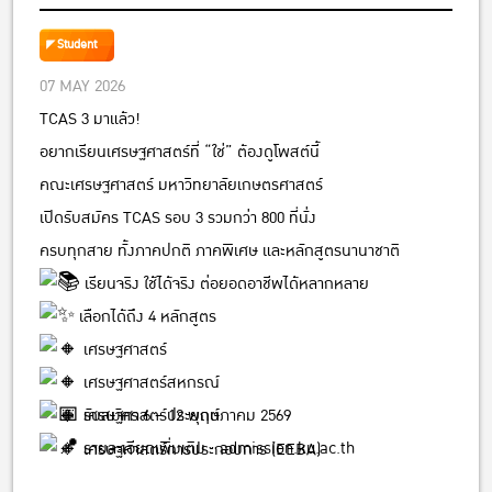
เกษตรศาสตร์
Student
07 MAY 2026
TCAS 3 มาแล้ว!
อยากเรียนเศรษฐศาสตร์ที่ “ใช่” ต้องดูโพสต์นี้
คณะเศรษฐศาสตร์ มหาวิทยาลัยเกษตรศาสตร์
เปิดรับสมัคร TCAS รอบ 3 รวมกว่า 800 ที่นั่ง
ครบทุกสาย ทั้งภาคปกติ ภาคพิเศษ และหลักสูตรนานาชาติ
เรียนจริง ใช้ได้จริง ต่อยอดอาชีพได้หลากหลาย
เลือกได้ถึง 4 หลักสูตร
เศรษฐศาสตร์
เศรษฐศาสตร์สหกรณ์
รับสมัคร 6 – 12 พฤษภาคม 2569
เศรษฐศาสตร์ประยุกต์
รายละเอียดเพิ่มเติม :
admission.ku.ac.th
เศรษฐศาสตร์การประกอบการ (EEBA)