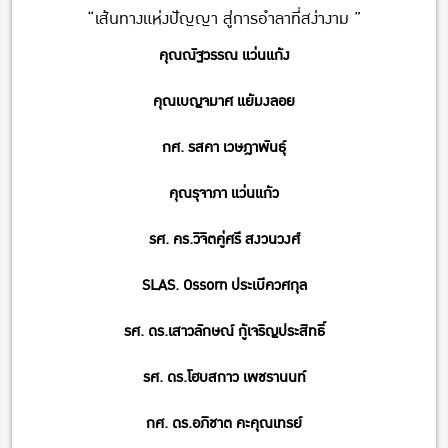
“เส้นทางแห่งปัญญา สู่การอำลาที่สง่างาม ”
คุณณัฐวรรณ แว่นแก้ง
คุณเบญจมาศ แย้มงลอย
กศ. รสคา เวษฎาพันธุ์
คุณรุจาภา แว่นแก้ว
รศ. คร.วิจิตคู่ศรี สงวนวงศ์
SLAS. Ossorn ประเบีควศกุล
รศ. ดร.เสาวลักษณ์ กู้เจริญประสิทธิ์
รศ. ดร.โฮบสกาว เพชรานนท์
กศ. ดร.อภิชาต คะคุณเทรย์