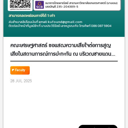
คณะเศรษฐศาสตร์ ขอแสดงความเสียใจต่อการสูญ
เสียในสถานการณ์การปะทะกัน ณ บริเวณชายแดน
ไทย-กัมพูชา และขอส่งกำลังใจใหักับพี่น้องประชาชน
ชาวไทย ตลอดจนทหารหาญที่กำลังปฎิบัติหน้าที่ในเขต
Faculty
ชายแดน
28 JUL 2025