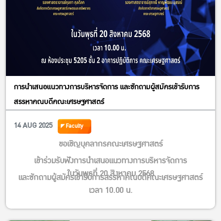
#Bidyalagkarana Library: Extended Hours for Exam Period
Open until midnight — exclusively during this exam period
only
From August 7th to August 15th, 2025
• August 7th – 8th, 2025: Open 08:30 – 24:00
• August 9th – 12th, 2025: Open 09:30 – 20:30
การนำเสนอแนวทางการบริหารจัดการ และซักถามผู้สมัครเข้ารับการ
• August 13th – 15th, 2025: Open 08:30 – 24:00
สรรหาคณบดีคณะเศรษฐศาสตร์
All areas in the Bidyalagkarana are only reserved for
14 AUG 2025
Faculty
students of the faculty of economics
ขอเชิญบุคลากรคณะเศรษฐศาสตร์
***Sorry for any inconvenience
#ExamsSuccess # Bidyalagkarana Library
เข้าร่วมรับฟังการนำเสนอแนวทางการบริหารจัดการ
ในวันพุธที่ 20 สิงหาคม 2568
#OpenLateNoSleep #StudyTillMidnight #ExamPeriod
และซักถามผู้สมัครเข้ารับการสรรหาคณบดีคณะเศรษฐศาสตร์
#สอบนี้ต้องรอด #ห้องสมุดพิทยาลงกรณ #เปิดดึกไม่มีง่วง #อ่านยัน
เวลา 10.00 น.
เที่ยงคืนก็ไหว#ช่วงสอบ
ณ ห้อง EC5205 ชั้น 2 อาคารปฏิบัติการ คณะเศรษฐศาสตร์
—————————————-