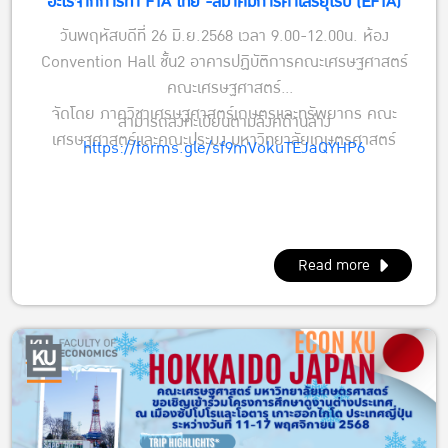
อะไรจากการทำ FTA ไทย -สมาคมการค้าเสรียุโรป (EFTA)
วันพฤหัสบดีที่ 26 มิ.ย.2568 เวลา 9.00-12.00น. ห้อง
Convention Hall ชั้น2 อาคารปฏิบัติการคณะเศรษฐศาสตร์
คณะเศรษฐศาสตร์
จัดโดย ภาควิชาเศรษฐศาสตร์เกษตรและทรัพยากร คณะ
สามารถลงทะเบียนตามลิงค์ด้านล่าง
เศรษฐศาสตร์และคณะประมง มหาวิทยาลัยเกษตรศาสตร์
https://forms.gle/sf9mVokuTEJaQYHP6
Read more