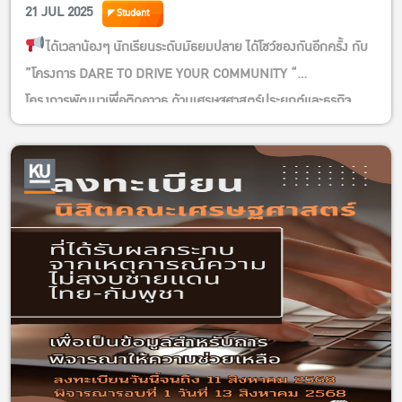
21 JUL 2025
Student
ได้เวลาน้องๆ นักเรียนระดับมัธยมปลาย ได้โชว์ของกันอีกครั้ง กับ
”โครงการ DARE TO DRIVE YOUR COMMUNITY “
โครงการพัฒนาเพื่อติดอาวุธ ด้านเศรษฐศาสตร์ประยุกต์และธุรกิจ
เกษตร แก่เยาวชนให้มีความกล้าที่จะผลักดัน และพัฒนาชุมชนอย่าง
ยั่งยืน”ปีที่ 4
สมัครเข้าร่วมโครงการฯ กันได้แล้วรับรองน้องๆ นักเรียนได้ทั้ง
ความรู้ ความสนุกสนาน ได้เพื่อน ได้ประสบการณ์ ฯลฯ และยังได้ลุ้น
เงินรางวัลเป็นทุนการศึกษาและยังมีโอกาสได้เรียนต่อที่ภาควิชาฯ ของ
เราอีกด้วยกับสิทธิการยื่นสมัคร TCAS1 นะครับ
รับสมัควันนี้ – ถึง 14 กันยายน 2568
ลิ้งสมัคร
https://forms.gle/M4SrYkbQ7atW8jCM9
https://www.facebook.com/AgriEconKU
E-Mail :
Narongrat.s@ku.th