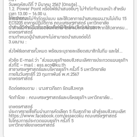
วันพฤหัสบดีที่ 7 มีนาคม 2567 (Onsite)
1.2. Power Point หรือไฟล์นำเสนออื่นๆ ไม่จำกัดจำนวนหน้า สำหรับ
เวลา 13.00 – 16.00 น.
ให้ทางคณะ
การนำเสนอไม่จำกัดรูปแบบ และใช้เวลาการนำเสนอแผนงานไม่เกิน 15
EC5205 อาคารปฏิบัติการ คณะเศรษฐศาสตร์ มหาวิทยาลัย
ทำงานได้ดำเนินการเตรียมไฟล์ให้พร้อม ในวันนำเสนอ
นาที หลังจากนั้นช่วงตอบคำถาม โดยจะมีการจับเวลา หากใช้เวลาครบ
เกษตรศาสตร์
ตามกำหนดผู้นำเสนอจะไม่สามารถนำเสนอต่อได้
3.ผลงาน :
ส่งไฟล์เอกสารทั้งหมด พร้อมระบุรายละเอียดสมาชิกในทีม และใส่
หัวข้อ E-mail ว่า “ส่งแผนธุรกิจรอบชิงชนะเลิศการประกวดแผนธุรกิจ
ส่งที่E – mail : ess.eco@ku.th
สาขาเศรษฐศาสตร์และบริหารธุรกิจ ครั้งที่ 5 มหาวิทยาลัย
ภายในวันศุกร์ที่ 23 กุมภาพันธ์ พ.ศ.2567
เกษตรศาสตร์
ติดต่อสอบถาม : นางสาวภีรตา รัตนสิงหกุล
จัดทำโดย : คณะเศรษฐศาสตร์และบริหรธุรกิจ มหาวิทยาลัย
เกษตรศาสตร์
ประกาศรายชื่อทีมผ่านการคัดเลือก 5 ทีมสุดท้าย เข้าสู่รอบชิงชนะเลิศ
https://www.facebook.com/essecoku คณะเศรษฐศาสตร์
ในโครงการประกวดแผนธุรกิจ ครั้งที่ 5
มหาวิทยาลัยเกษตรศาสตร์
02-579-1544 ต่อ 5204 – 5206 ess.eco@ku.th