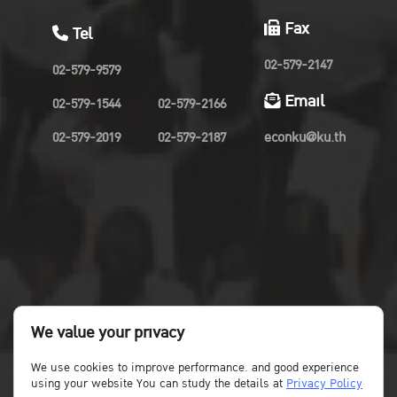
Fax
Tel
02-579-2147
02-579-9579
Email
02-579-1544
02-579-2166
02-579-2019
02-579-2187
econku@ku.th
We value your privacy
We use cookies to improve performance. and good experience
using your website You can study the details at
Privacy Policy