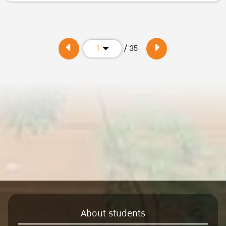
/ 35
1
About students