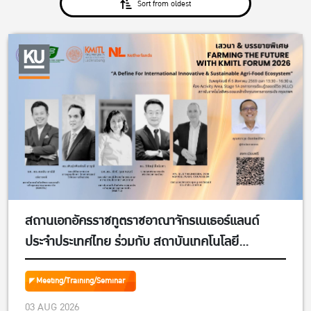
Sort from oldest
สถานเอกอัครราชทูตราชอาณาจักรเนเธอร์แลนด์
ประจำประเทศไทย ร่วมกับ สถาบันเทคโนโลยี
พระจอมเกล้าเจ้าคุณทหารลาดกระบัง และ สมาคมการ
ค้าอาหารอนาคตไทย ขอเชิญผู้สนใจทุกท่านเข้าร่วม
Meeting/Training/Seminar
ประชุมเสวนาและรับฟังการบรรยายพิเศษ”Farming
03 AUG 2026