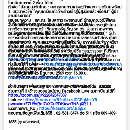
โดยมีบทความ 2 เรื่อง ได้แก่
หัวข้อ “สังคมสูงวัยไทย : ผลกระทบทางเศรษฐกิจและการเตรียมพร้อม
1. เสวนาหัวข้อ “คุณเตรียมตัวที่จะก้าวเข้าสู่ผู้สูงวัยแล้วหรือยัง” ผู้นำ
ของประชาชน”
เสนอบทความ : รศ.ดร. โสมสกาว เพชรานนท์ ผู้ทรงคุณวุฒิพิเศษ
วันจันทร์ที่ 6 กรกฎาคม 2569 เวลา 08.30 – 13.00 น.
2. เสวนาหัวข้อ “การประเมินผลกระทบสังคมสูงวัยต่อเศรษฐกิจไทย :
ภาควิชาเศรษฐศาสตร์ : วิทยากรรับเชิญ รศ.ดร. รุ่งนภา เทพภาพ
ณ Convention Hall (EC 5205) ชั้น อาคารปฏิบัติการคณะ
วิธีบัญชีเมตริกซ์สังคม (Social Accounting Matrix: SAM)” ผู้นำ
อาจารย์ประจำวิทยาลัยสหวิทยาการ มหาวิทยาลัยธรรมศาสตร์ ศูนย์
เศรษฐศาสตร์ มหาวิทยาลัยเกษตรศาสตร์
เสนอบทความ : ผศ.ดร.มานะ ลักษมีอรุโณทัย อาจารย์ประจำภาควิชา
ลำปาง และ ดร. ภัทรพร เล้าวงค์ ผู้เชี่ยวชาญด้านการลงทุนพัฒนา
ช่องทางที่ 1 เข้าร่วมรับฟัง ณ Convention Hall (EC 5205) ชั้น 2
สามารถลงทะเบียนเข้าร่วมที่ Link >>
เศรษฐศาสตร์ : วิทยากรรับเชิญ นพ.วัฒน์ชัย จรูญวรรธนะ ที่ปรึกษา
สังคม สำนักงานสภาพัฒนาการเศรษฐกิจและสังคมแห่งชาติ
อาคารปฏิบัติการคณะเศรษฐศาสตร์ มหาวิทยาลัยเกษตรศาสตร์ ลง
https://forms.gle/pnpuy83A1NJPAdfR8
โดยไม่มีค่าใช้จ่าย
ระดับกระทรวง รักษาการในตำแหน่งนายแพทย์ทรงคุณวุฒิ สำนักงาน
ดำเนินรายการโดย : ผศ.ดร. ณัฏฐณิชา ฉายรัศมี อาจารย์ประจำภาค
ทะเบียนได้ที่ Link >>
https://forms.gle/m7q3dQcSmBbXJHWUA
ปลัดกระทรวงสาธารณสุข และ ดร. กวิน เอี่ยมตระกูล เศรษฐกรชำนาญ
ช่องทางที่ 2 เข้าร่วมออนไลน์ผ่าน Zoom ลงทะเบียนได้ที่ Link >>
วิชาเศรษฐศาสตร์
ภายในวันศุกร์ที่ 26 มิถุนายน 2569 เวลา 16.00 น.
การ สำนักงานเศรษฐกิจการคลัง
https://forms.gle/B2nKJxzdCCPgMssY8
ดำเนินรายการโดย : รศ.ดร. อรรถสุดา เลิศกุลวัฒน์
Join Zoom Meeting ID: 922 8423 4708 Passcode: 838300
ช่องทางที่ 3 เข้าร่วมออนไลน์ผ่าน Facebook Live ลงทะเบียนได้ที่
https://zoom.us/j/92284234708?
Link >>
https://forms.gle/B2nKJxzdCCPgMssY8
pwd=bnxZZU9vRqfZaXGd9TiKAwr7N8gXR1.1
Econnews_KU :
https://kasets.art/lBajSZ
สอบถามข้อมูลเพิ่มเติมได้ที่ : 02-561-3474 ต่อ 511 หรือ 089-489-
1635 (คุณธิดารัตน์)