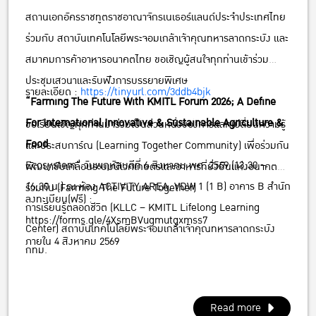
The Future With KMITL Forum 2026; A Define
สถานเอกอัครราชทูตราชอาณาจักรเนเธอร์แลนด์ประจำประเทศไทย
For International Innovative & Sustainable
ร่วมกับ สถาบันเทคโนโลยีพระจอมเกล้าเจ้าคุณทหารลาดกระบัง และ
Agriculture & FoodEcosystem” วันพฤหัสบดีที่ 6
สมาคมการค้าอาหารอนาคตไทย ขอเชิญผู้สนใจทุกท่านเข้าร่วม
สิงหาคม พศ. 2569 (13:30 – 16:30 น.) ณ ห้อง
ประชุมเสวนาและรับฟังการบรรยายพิเศษ
รายละเอียด :
https://tinyurl.com/3ddb4bjk
ACTIVITY AREA, VDW 1 (1 B) อาคาร B สำนักการ
“Farming The Future With KMITL Forum 2026; A Define
เรียนรู้ตลอดชีวิต (KLLC – KMITL Lifelong
For International Innovative & Sustainable Agriculture &
ขอเรียนเชิญทุกท่านมาร่วมเป็นส่วนหนึ่งของการแลกเปลี่ยนความรู้
Learning Center) สถาบันเทคโนโลยีพระจอมเกล้า
Food
และประสบการ์ณ (Learning Together Community) เพื่อร่วมกัน
เจ้าคุณทหารลาดกระบัง กทม.
Ecosystem” วันพฤหัสบดีที่ 6 สิงหาคม พศ. 2569 (13:30 –
พัฒนาขับเคลื่อนระบบนิเวศเกษตรและอาหารที่ยั่งยืนแห่งอนาคต
16:30 น.) ณ ห้อง ACTIVITY AREA, VDW 1 (1 B) อาคาร B สำนัก
ร่วมกัน (Farming The Future Together)
ลงทะเบียน(ฟรี) :
การเรียนรู้ตลอดชีวิต (KLLC – KMITL Lifelong Learning
https://forms.gle/4XsmBVugmutgxmss7
Center) สถาบันเทคโนโลยีพระจอมเกล้าเจ้าคุณทหารลาดกระบัง
ภายใน 4 สิงหาคม 2569
กทม.
Read more