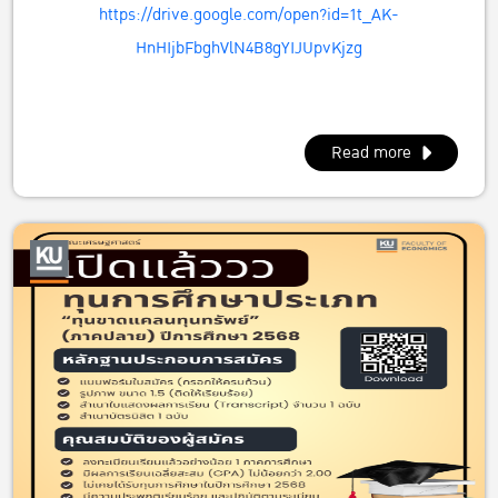
https://drive.google.com/open?id=1t_AK-
HnHIjbFbghVlN4B8gYIJUpvKjzg
Read more