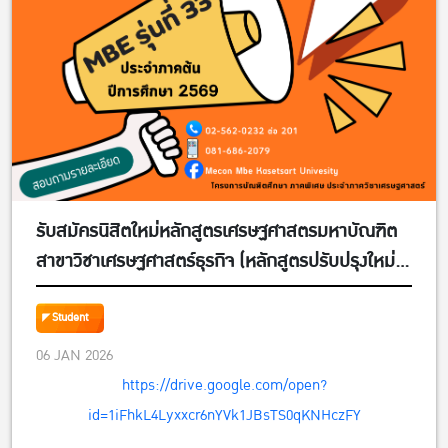
รับสมัครนิสิตใหม่หลักสูตรเศรษฐศาสตรมหาบัณฑิต
สาขาวิชาเศรษฐศาสตร์ธุรกิจ (หลักสูตรปรับปรุงใหม่)
MBE รุ่นที่ 33 (รหัส 69) ประจำภาคต้น ปีการศึกษา
2569 ตั้งแต่วันนี้ – วันอาทิตย์ที่ 15 มีนาคม 2569
Student
06 JAN 2026
https://drive.google.com/open?
id=1iFhkL4Lyxxcr6nYVk1JBsTS0qKNHczFY