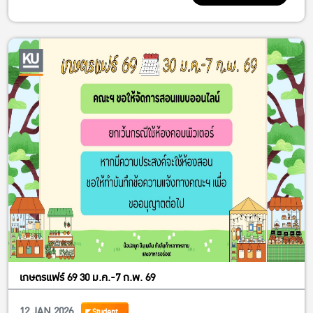
Taipei School of Economics and Political Science (TSE)
What you’ll learn
• Introduction to TSE
• Academic programs offered
• Scholarship opportunities
Guest Speakers
Prof. Yves Tiberghien
Dean & Director of MA Program
TSE Distinguished Professor
Prof. Vorada Limjaroenrat
Postdoctoral Researcher
Wednesday, 28 January 2026
11:00 – 11:40 AM
เกษตรแฟร์ 69 30 ม.ค.-7 ก.พ. 69
Room EC5205, Building 5
Open to all ECON students
12 JAN 2026
Student