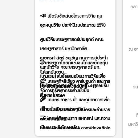
ตลาด
📣 เปิดรับข้อเสนอโครงการวิจัย ทุน
อุดหนุนวิจัย ประจำปีงบประมาณ 2570
ศูนย์วิจัยเศรษฐศาสตร์ประยุกต์ คณะ
เศรษฐศาสตร์ มหาวิทยาลัย
ณ อา
เกษตรศาสตร์ ขอเชิญ คณาจารย์ประจำ
🌐 เศรษฐกิจไทยที่แข่งขันได้และยืดหยุ่น
และนักวิจัย คณะเศรษฐศาสตร์ มก.
ในโลกผันผวน
(บางเขน) ส่งข้อเสนอโครงการวิจัยเพื่อ
🌱 เศรษฐกิจสีเขียว คาร์บอนต่ำ และการ
ขอรับทุนอุดหนุนวิจัย ภายใต้ 4 กรอบธีม
🗓️ เปิดรับสมัครตั้งแต่บัดนี้ – 15
วั
จัดการทรัพยากรอย่างยั่งยืน
สำคัญ ได้แก่
สิงหาคม 2569
🌾 เกษตร อาหาร น้ำ และภูมิอากาศเพื่อ
ความมั่นคงทางเศรษฐกิจ
📄 ดาวน์โหลดเอกสารสมัครและอ่านราย
🤝 เศรษฐกิจฐานราก สหกรณ์ และความ
ละเอียดเพิ่มเติม
มหาว
เป็นธรรมเชิงโครงสร้าง
https://drive.google.com/drive/folders/1sXlyo
1ZNjyA?usp=sharing