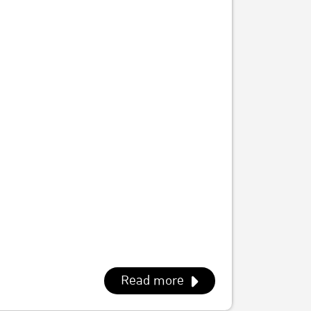
และยืดหยุ่นในโลกผันผวน (เศรษฐศาสตร์
่ำ และการจัดการทรัพยากรอย่างยั่งยืน
อากาศเพื่อความมั่นคงทางเศรษฐกิจ
และความเป็นธรรมเชิงโครงสร้าง
อดสู่บทความตีพิมพ์ในวารสารวิชาการนานาชาติ
uartile 2 (Q2)
 – 15 สิงหาคม 2569
อ่านรายละเอียดเพิ่มเติม
m/drive/folders/1aDr-xzyOQ55MiNT-
sharing
Read more
์