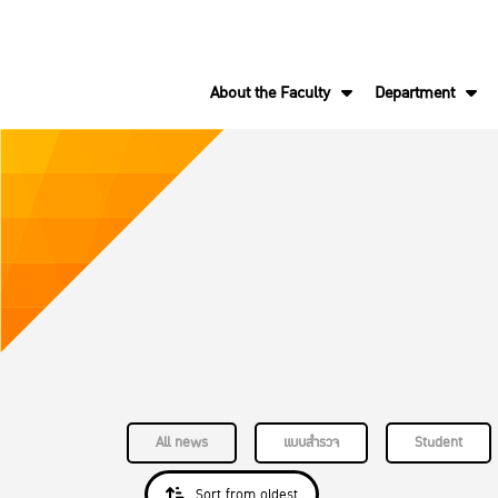
About the Faculty
Department
All news
แบบสำรวจ
Student
Sort from oldest