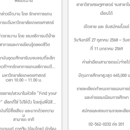
พิธีเปิดงาน
สาขาวิชาเศรษฐศาสตร์ จบสาขาไ
เรียนได้
กล่าวเปิดงาน โดย รักษาการแทน
การบดีมหาวิทยาลัยเกษตรศาสตร์
เปิดขาย และ รับสมัครตั้งแต่
่าวรายงาน โดย รองอธิการบดีฝ่าย
วันจันทร์ที่ 27 ตุลาคม 2568 – วันอ
ิชาการและการเรียนรู้ตลอดชีวิต
ที่ 11 มกราคม 2569
าบันอุดมศึกษารับมอบของที่ระลึก
ค่าเล่าเรียนสามารถแบ่งจ่ายได
เวทีจากรักษาการแทนอธิการบดี
มหาวิทยาลัยเกษตรศาสตร์
มีทุนการศึกษาสูงสุด 645,000 
เวลา 10.00 – 11.00 น.
รายละเอียดกำหนดการแผนการเ
รรยาย/เสวนาในหัวข้อ “Find your
และค่ารรรมเนียมการศึกษา
เลือกที่ใช่ ไปให้ปัง โดยรุ่นพี่นิสิต
ุบันที่มีชื่อเสียง และมากด้วยความ
สมัครและสอบถามรายละเอีย
ม
สามารถ อาทิ
02-562-0232 ต่อ 201
ญานนท์ ภาคฐิน (น้องไทย) นักร้อง