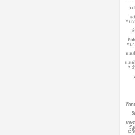
วง 
นิส
* นาง
ล
Gol
* นา
แบบโ
แบบอิ
* ด
กิจก
ว
เกษต
วัน
เวท