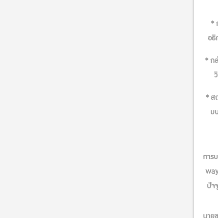
* 
อธิ
* กล
ว
* สถ
บน
การบ
way” 
ปัจจ
นายช