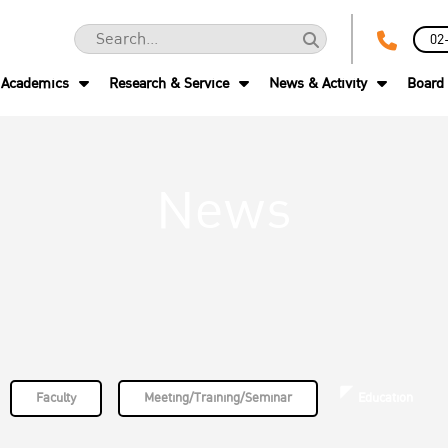
02
Academics
Research & Service
News & Activity
Board 
News
Faculty
Meeting/Training/Seminar
Education