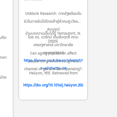
Unblock Research: ภาครัฐพร้อมรับ
ยังในการรับมือไทยเข้าสู่สังคมสูงวัยแบบ
สมบูรณ์
อ่านบทความเต็มได้ที่ Temsumrit, N.
โดย ดร. นวรัตน์ เต็มสัมฤทธิ์ คณะ
ณฑิต
(2023).
เศรษฐศาสตร์ มหาวิทยาลัย
เกษตรศาสตร์
Can aging population affect
ศึกษา
https://www.youtube.com/watch?
economic growth through the
v=eFiDwI2o-iM
channel of government spending?.
Heliyon, 9(9). Retrieved from
มัคร
https://doi.org/10.1016/j.heliyon.2023.e19521