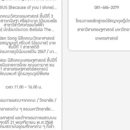
BUS (Because of you I shine)
081-686-2079
ิตคณะวิศวกรรมศาสตร์ ชั้นปีที่ 3
สาวกนิษฐา ศรีลุปะบาต (น้องเบลโล
โครงการหลักสูตรปรัชญาดุษฎีบั
สาขาวิชาวิศวกรรมไฟฟ้า
่า) นักร้องประกวด Bellola The
สาขาวิชาเศรษฐศาสตร์ มหาวิทยา
den Song นิสิตคณะวิทยาศาสตร์
เกษตรศาสตร์
ยชญานนท์ ศรีวงค์ (น้องบาส) นาย
ชั้นปีที่ 1 สาขาสถิติ
ครงการทูบีนัมเบอร์วัน 2567 / นาย
สระ นิสิตคณะเศรษฐศาสตร์ ชั้นปีที่
ำเนินรายการโดย คุณผกามาศ ธน
1 สาขาเศรษฐศาสตร์สหกรณ์
พัฒนพงศ์ ผู้ทรงคุณวุฒิพิเศษ
เวลา 11.00 – 16.00 น.
รรมการแสดงจากคณะ / วิทยาลัย /
ิทยาเขตต่าง ๆ ของมหาวิทยาลัย
รศาสตร์ และกิจกรรมการแสดงบน
ศุกร์ที่ 21 พฤศจิกายน พ.ศ.2568
ีของสถาบันอุดมศึกษาต่าง ๆ ที่เข้า