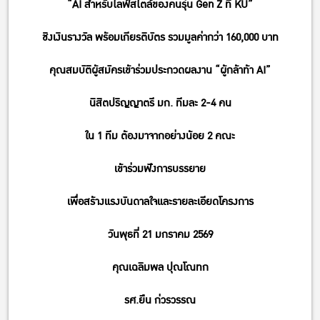
“AI สำหรับไลฟ์สไตล์ของคนรุ่น Gen Z ที่ KU”
ชิงเงินรางวัล พร้อมเกียรติบัตร รวมมูลค่ากว่า 160,000 บาท
คุณสมบัติผู้สมัครเข้าร่วมประกวดผลงาน “ผู้กล้าท้า AI”
นิสิตปริญญาตรี มก. ทีมละ 2-4 คน
ใน 1 ทีม ต้องมาจากอย่างน้อย 2 คณะ
เข้าร่วมฟังการบรรยาย
เพื่อสร้างแรงบันดาลใจและรายละเอียดโครงการ
วันพุธที่ 21 มกราคม 2569
คุณเฉลิมพล ปุณโณทก
รศ.ยืน ก่วรวรรณ