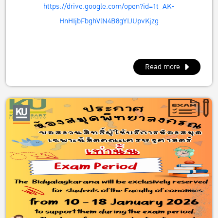
https://drive.google.com/open?id=1t_AK-
HnHIjbFbghVlN4B8gYIJUpvKjzg
Read more