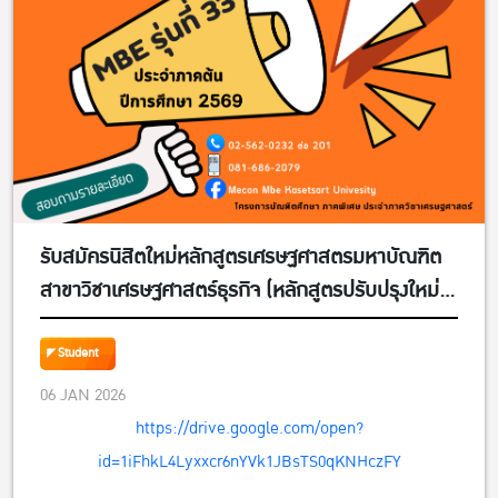
รับสมัครนิสิตใหม่หลักสูตรเศรษฐศาสตรมหาบัณฑิต
สาขาวิชาเศรษฐศาสตร์ธุรกิจ (หลักสูตรปรับปรุงใหม่)
MBE รุ่นที่ 33 (รหัส 69) ประจำภาคต้น ปีการศึกษา
2569 ตั้งแต่วันนี้ – วันอาทิตย์ที่ 15 มีนาคม 2569
Student
06 JAN 2026
https://drive.google.com/open?
id=1iFhkL4Lyxxcr6nYVk1JBsTS0qKNHczFY