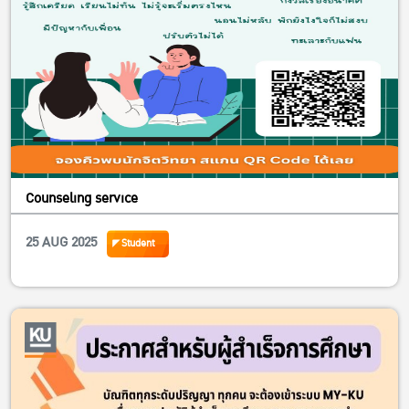
เราอีกด้วยกับสิทธิการยื่นสมัคร TCAS1 นะครับ
รับสมัควันนี้ – ถึง 14 กันยายน 2568
ลิ้งสมัคร
https://forms.gle/M4SrYkbQ7atW8jCM9
https://www.facebook.com/AgriEconKU
E-Mail :
Narongrat.s@ku.th
Counseling service
25 AUG 2025
Student