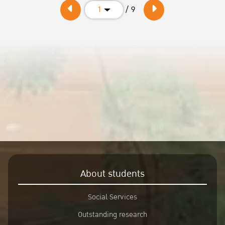
/ 9
1
About students
Social Services
Outstanding research