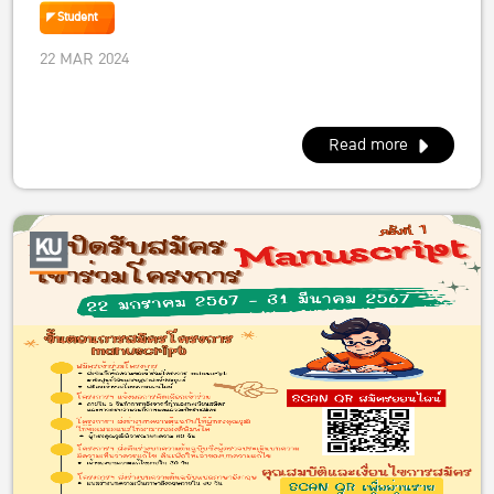
พ.ศ. 2567 วันศุกร์ที่ 22 กันยายน 2566 เวลา 12.00 –
Student
15.30 น. ณ ห้อง 5502 อาคารปฏิบัติการ คณะ
22 MAR 2024
เศรษฐศาสตร์ 5502 อาคารปฏิบัติการคณะ
เศรษฐศาสตร์
Read more