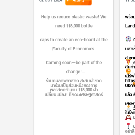
02 OCT 2024
11 S
Activity
เศรษฐศาสตร์
Help us reduce plastic waste! We
พร้อมห
need 118,000 bottle
Lan
caps to create an eco-board at the
C
Faculty of Economics.
นิสิตชั
สาขา
Coming soon—be part of the
ร
สินค
change!
เสิร์
ร่วมกันลดพลาสติก สะสมฝาขวด
https
คน
มาร่วมเป็นส่วนหนึ่งของการ
นอกจา
พลาสติกจำนวน 118,000 ฝา
เปลี่ยนแปลง! ที่คณะเศรษฐศาสตร์
แล้ว 
เศรษฐ
ว
ในโลก
เ
บ
อย่าล