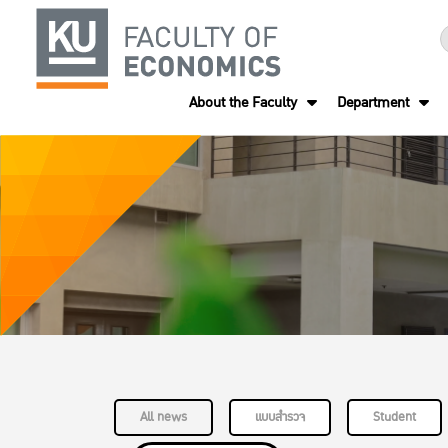
About the Faculty
Department
All news
แบบสำรวจ
Student