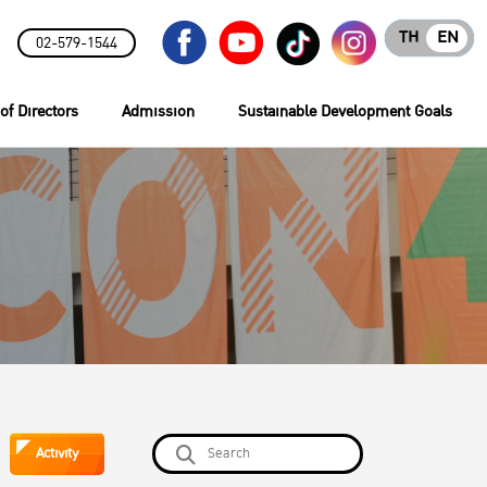
TH
EN
02-579-1544
of Directors
Admission
Sustainable Development Goals
Activity