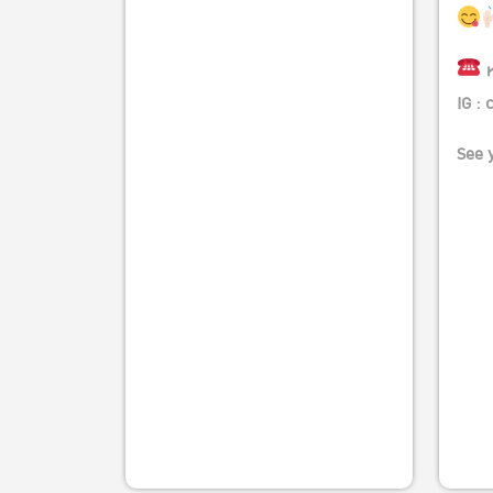
ห
IG : 
See 