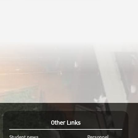
Other Links
Student news
Personnel