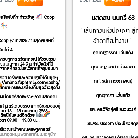
EP 2025
12 SEP 2025
Activity
Activity
แสดสน นนทรี 68
รือยังที่จะก้าวเข้าสู่
Coop
d
“เส้นทางแห่งปัญญา สู่
อำลาที่สง่างาม ”
oop Fair 2025 งานสุดพิเศษที่
้นปีที่ 4
คุณณัฐวรรณ แว่นแก้ง
เศรษฐศาสตร์สหกรณ์ได้รวบรวม
วมเมนูจาก 24 ร้านค้าไว้แล้วที่นี่
คุณเบญจมาศ แย้มงลอย
้าจากสหกรณ์และวิสาหกิจชุมชนมา
ฟความอร่อยและความสุขให้กับทุกๆ
กศ. รสคา เวษฎาพันธุ์
://online.fliphtml5.com/iaxhe/wrzr/
กอาหารและเครื่องดื่มสุดว้าวสุดจึ้ง
คุณรุจาภา แว่นแก้ว
ยังมีดนตรีสดเพราะๆจากนิสิตคณะ
ศาสตร์เติมบรรยากาศให้เหมือนอยู่
รศ. คร.วิจิตคู่ศรี สงวนวงศ์
ันที่ 16 – 18 กันยายน 2568
ดิสนีย์แลนด์อีกด้วย
วลา 09.00 – 19.00 น.
SLAS. Ossorn ประเบีควศกุ
ริเวณหน้าคณะเศรษฐศาสตร์
ืมมาอุดหนุนพวกเรากันเยอะๆน้าา
รศ. ดร.เสาวลักษณ์ กู้เจริญประสิ