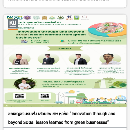
ภาควิชาเศรษฐศาสตร์เกษตรและทรัพยากร คณะเศรษฐศาสตร์
มหาวิทยาลัยเกษตรศาสตร์
วันที่ 23-24 มีนาคม 2567 เวลา 09.00 – 16.00 น.
Onsite ณ คณะเศรษฐศาสตร์ มหาวิทยาลัยเกษตรศาสตร์
วิทยาเขตบางเขน และดูงานและทำ Workshop ที่ Bangkok
Backyard
วิทยากรโดยอาจารย์ผู้เชี่ยวชาญด้านธุรกิจและการตลาดจากภาค
ภาควิชาเศรษฐศาสตร์เกษตรและทรัพยากร คณะเศรษฐศาสตร์
มหาวิทยาลัยเกษตรศาสตร์ และวิทยากรรับเชิญ คือ คุณธนัช ชาญนิธิ
บวร และคุณพัชริดา ธรรมเกสร ผู้ร่วมก่อตั้ง Bangkok Backyard
หลักสูตรนี้เหมาะสำหรับผู้ที่ต้องการทำธุรกิจลานกางเต็นท์ หรือ ผู้ที่
สนใจอบรมเพื่อเป็นแนวทางในการดำเนินธุรกิจการท่องเที่ยวเชื่อมโยง
หรือลานกางเต็นท์ในอนาคต
หลักสูตรนี้เหมาะสำหรับเจ้าหน้าที่ของรัฐ เช่น กรมอุทยานแห่งชาติ
ขอเชิญชวนรับฟัง เสวนาพิเศษ หัวข้อ “Innovation through and
สัตว์ป่า และพันธุ์พืช, กรมการท่องเที่ยว,กรมส่งเสริมการเกษตร,
beyond SDGs: lesson learned from green businesses”