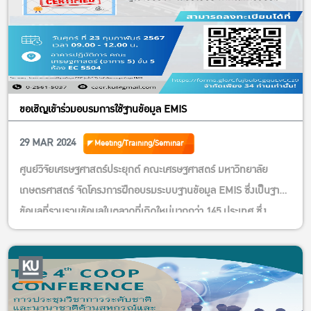
ค่าใช้จ่ายในการอบรม ราคาพิเศษสำหรับรุ่นที่ 1 เพียง 4,990 บาท/
ท่าน
ชำระเงินค่าสมัคร โดยโอนเงินผ่านบัญชี (เท่านั้น) ชื่อบัญชี
“โครงการฝึกอบรมเชิงปฏิบัติการ Camping ground business
design การออกแบบธุรกิจลานกางเต็นท์” ธนาคารกรุงไทย บัญชีออม
ทรัพย์ สาขามหาวิทยาลัยเกษตรศาสตร์ บางเขน เลขบัญชี 663-1-
ขอเชิญเข้าร่วมอบรมการใช้ฐานข้อมูล EMIS
13538-9 เมื่อชำระค่าสมัครเป็นที่เรียบร้อยให้ทางผู้สมัครส่งหลักฐานมา
29 MAR 2024
Meeting/Training/Seminar
ทาง
https://kasets.art/uAcx1N
รับจำนวนจำกัด หมดเขตรับสมัคร 15 มีนาคม นี้ เท่านั้น
ศูนย์วิจัยเศรษฐศาสตร์ประยุกต์ คณะเศรษฐศาสตร์ มหาวิทยาลัย
เกษตรศาสตร์ จัดโครงการฝึกอบรมระบบฐานข้อมูล EMIS ซึ่งเป็นฐาน
สอบถามรายละเอียดเพิ่มเติมได้ที่
Inbox เพจ Facebook Camping Business Design ธุรกิจลานกาง
ข้อมูลที่รวบรวมข้อมูลในตลาดที่เกิดใหม่มากกว่า 145 ประเทศ ซึ่ง
เต็นท์ แคมป์
ประกอบไปด้วยข้อมูลข่าว ข้อมูลบริษัท และรายงานวิจัยจากหลากหลาย
ปิ้ง
ที่ อาทิเช่น BMI, Euromonitor, Market Line และอื่นๆ รายละเอียด
https://www.facebook.com/campingdesignku/
โทร 085-946-1150 (คุณก้อง) Email:
ฐานข้อมูลประกอบไปด้วย:
campingdesignku@gmail.com
ข้อมูลโปรไฟล์บริษัทมากกว่า 10 ล้านบริษัท ทั้ง บริษัทจดทะเบียนใน