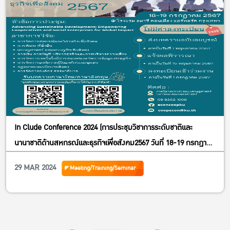
ตลาดหลักทรัพย์และบริษัทที่ไม่ได้จด
หมายเหตุ: ราคานี้รวมอาหารว่าง + อาหารกลางวัน แต่ไม่รวมค่า
เดินทางไปดูงานที่ Bangkok Backyard
ทะเบียน (Company Analysis, Financial Statement- Listed &
และกำหนดการอาจมีการเปลี่ยนแปลงได้ตามความเหมาะสม
Non-Listed Companies)
#campinglife #camping #campground #bangkokbackyard
ข้อมูลโปรไฟล์บริษัทพร้อมงบการเงินมากกว่า 3 ล้านบริษัท
#upskillreskill
(Financial Statements)
ข้อมูลการควบรวมและการซื้อกิจการ (M&A, ECM)
ข้อมูลในกลุ่มอุตสาหกรรมมากกว่า 370 อุตสาหกรรม (Industry
Analysis, NAICS & EMIS
Industries)
In Clude Conference 2024 (การประชุมวิชาการระดับชาติและ
ข้อมูลบทวิเคราะห์งานวิจัยจากหน่วยงานต่างๆ ทั้งในภาค
นานาชาติด้านสหกรณ์และธุรกิจเพื่อสังคม2567 วันที่ 18-19 กรกฎาคม
อุตสาหกรรมและบริษัท (Company & Industry
2567)
29 MAR 2024
Meeting/Training/Seminar
Reports)
ข้อมูลข่าวจากแหล่งข่าวสำนักพิมพ์อัพเดทรายวันในทุกๆ ประเทศ
ทั้งสำนักพิมพ์ในประเทศและต่างประเทศ
(Industry News, Company News, M&A News)