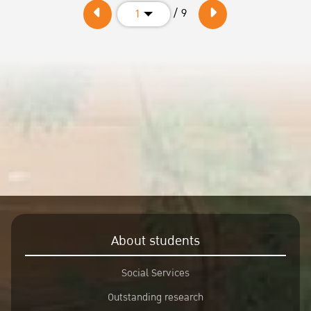
เครื่องมือการใช้งานที่ง่ายและสะดวกบนฐานข้อมูล EMIS อาทิ เช่น
/ 9
1
เปรียบเทียบข้อมูลในเชิงอุตสาหกรรม,
เครื่องมือค้นหาข้อมูลบริษัท เป็นต้น (Benchmark Indicators,
Screener, Comparison etc.)
** สำหรับผู้เข้าร่วมอบรมยังได้รับใบประกาศนียบัตรจากการฝึกอบรม
ระบบฐานข้อมูล EMIS**
โดยจัดขึ้นในศุกร์ที่ 23 กุมภาพันธ์ 2567 เวลา 09.00 – 12.00 น. ณ
EC5504 ชั้น อาคาร 5 (อาคารปฏิบัติการ)
คณะเศรษฐศาสตร์ มหาวิทยาลัยเกษตรศาสตร์ สามารถสมัครออนไลน์
ได้ที่ลิงค์ https://forms.gle/azymMfjmPHhRTdgC7
About students
Social Services
Outstanding research