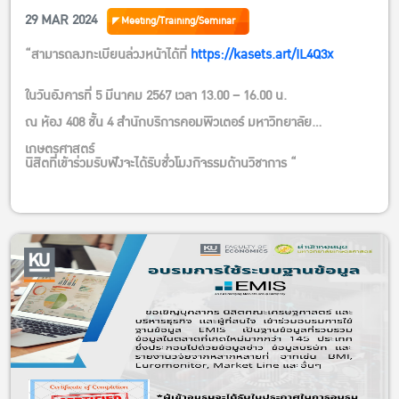
อบต., เทศบาล และหน่วยงานรัฐที่เกี่ยวข้อง เพื่อเป็นแนวทางในการ
29 MAR 2024
Meeting/Training/Seminar
พัฒนาการท่องเที่ยวลานกางเต็นท์ในอนาคต
“สามารถลงทะเบียนล่วงหน้าได้ที่
https://kasets.art/IL4Q3x
จุดเด่นของโครงการอบรมนี้
การประยุกต์แนวคิดและทฤษฎีด้านโมเดลธุรกิจและการตลาด และ
ในวันอังคารที่ 5 มีนาคม 2567 เวลา 13.00 – 16.00 น.
ได้ความรู้และประสบการณ์จากผู้ที่ทำธุรกิจลานลานกางเต็นท์จริง เพื่อ
ณ ห้อง 408 ชั้น 4 สำนักบริการคอมพิวเตอร์ มหาวิทยาลัย
เรียนรู้ก่อนตัดสินใจธุรกิจลานกางเต็นท์ เพื่อช่วยประหยัดงบประมาณ
เกษตรศาสตร์
เข้าใจกลุ่มลูกค้า ในรูปแบบต่างๆ
นิสิตที่เข้าร่วมรับฟังจะได้รับชั่วโมงกิจรรมด้านวิชาการ “
มี ใบ Certificate รับรองจากมหาวิทยาลัย
Workshop ไปพร้อมกับวิทยากร และดูงานในสถานที่จริงที่ ลาน
กางเต็นท์ Bangkok Backyard
หลักสูตรระยะสั้น เรียนวันเสาร์-อาทิตย์ รวมทั้งหมด 12 ชั่วโมง
งานและทำ Workshop ที่ Bangkok Backyard
ไม่ต้องมีความรู้พื้นฐานด้านธุรกิจการท่องเที่ยวหรือลานกางเต็นท์
มาก่อน
สามารถออกใบเสร็จในนามองค์กรได้