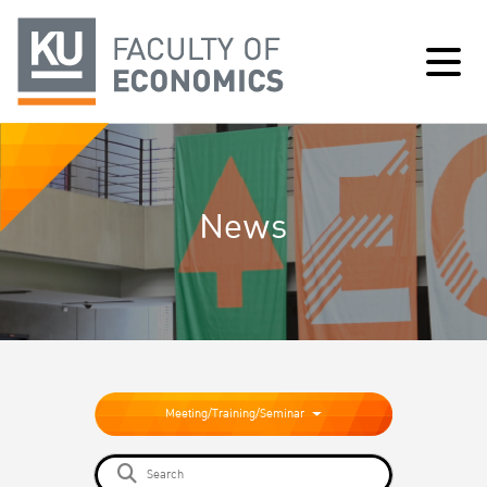
News
Meeting/Training/Seminar